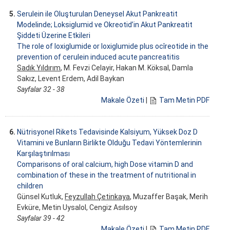
5.
Serulein ile Oluşturulan Deneysel Akut Pankreatit
Modelinde; Loksiglumid ve Okreotid’in Akut Pankreatit
Şiddeti Üzerine Etkileri
The role of loxiglumide or loxiglumide plus ocîreotide in the
prevention of cerulein induced acute pancreatitis
Sadık Yıldırım
, M. Fevzi Celayir, Hakan M. Köksal, Damla
Sakız, Levent Erdem, Adil Baykan
Sayfalar 32 - 38
Makale Özeti
|
Tam Metin PDF
6.
Nütrisyonel Rikets Tedavisinde Kalsiyum, Yüksek Doz D
Vitamini ve Bunların Birlikte Olduğu Tedavi Yöntemlerinin
Karşılaştırılması
Comparisons of oral calcium, high Dose vitamin D and
combination of these in the treatment of nutritional in
children
Günsel Kutluk,
Feyzullah Çetinkaya
, Muzaffer Başak, Merih
Evküre, Metin Uysalol, Cengiz Asılsoy
Sayfalar 39 - 42
Makale Özeti
|
Tam Metin PDF