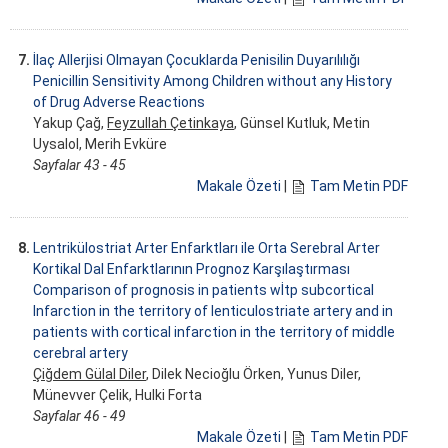
7.
İlaç Allerjisi Olmayan Çocuklarda Penisilin Duyarılılığı
Penicillin Sensitivity Among Children without any History
of Drug Adverse Reactions
Yakup Çağ,
Feyzullah Çetinkaya
, Günsel Kutluk, Metin
Uysalol, Merih Evküre
Sayfalar 43 - 45
Makale Özeti
|
Tam Metin PDF
8.
Lentrikülostriat Arter Enfarktları ile Orta Serebral Arter
Kortikal Dal Enfarktlarının Prognoz Karşılaştırması
Comparison of prognosis in patients wİtp subcortical
Infarction in the territory of lenticulostriate artery and in
patients with cortical infarction in the territory of middle
cerebral artery
Çiğdem Gülal Diler
, Dilek Necioğlu Örken, Yunus Diler,
Münevver Çelik, Hulki Forta
Sayfalar 46 - 49
Makale Özeti
|
Tam Metin PDF