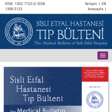
ISSN : 1302-7123 | E-ISSN :
İletişim
|
EN
1308-5123
Anasayfa
|
Togg
navig