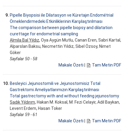
9.
Pipelle Biyopsisi ile Dilatasyon ve Küretajın Endométrial
Örneklendirmedeki Etkinliklerinin Karşılaştırılması
The comparison between pipelle biopsy and dilatation
curettage for endometrial sampling
Almila Bal Yıldız
, Oya Aygün Mutlu, Canan Eren, Sabri Kartal,
Alparslan Baksu, Necmettin Yıldız, Sibel Özsoy, Nimet
Göker
Sayfalar 50 - 58
Makale Özeti
|
Tam Metin PDF
10.
Besleyici Jejunostomili ve Jejunostomisiz Total
Gastrektomi Ameliyatlarımızın Karşılaştırılması
Total gastrectomy with and without feeding jejunostomy
Sadık Yıldırım
, Hakan M. Koksal, M. Fezi Celayir, Adil Baykan,
Levent Erdem, Hasan Toker
Sayfalar 59 - 61
Makale Özeti
|
Tam Metin PDF