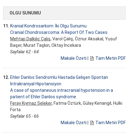
OLGU SUNUMU
11.
Kranial Kondrosarkom: İki Olgu Sunumu
Cranial Chondrosarcoma: A Report Of Two Cases
Mehtap Dalkılıç Çalış
, Varol Çalış, Öznur Aksakal, Yusuf
Başer, Murat Taşkın, Oktay İncekara
Sayfalar 62 - 64
Makale Özeti
|
Tam Metin PDF
12.
Ehler Danlos Sendromlu Hastada Gelişen Spontan
İntrakraniyal Hipotansiyon
A case of spontaneous intracranial hypotension in a
patient of Ehler Danlos syndrome
Feray Kıymaz Seleker
, Fatma Öztürk, Gülay Kenangil, Hulki
Forta
Sayfalar 65 - 66
Makale Özeti
|
Tam Metin PDF