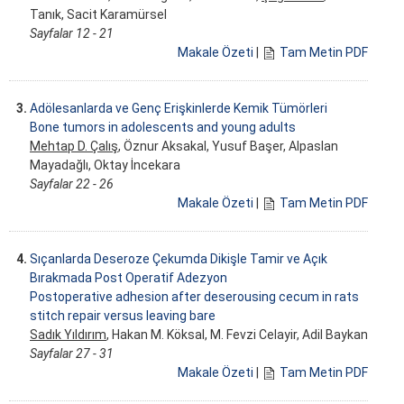
Tanık, Sacit Karamürsel
Sayfalar 12 - 21
Makale Özeti
|
Tam Metin PDF
3.
Adölesanlarda ve Genç Erişkinlerde Kemik Tümörleri
Bone tumors in adolescents and young adults
Mehtap D. Çalış
, Öznur Aksakal, Yusuf Başer, Alpaslan
Mayadağlı, Oktay İncekara
Sayfalar 22 - 26
Makale Özeti
|
Tam Metin PDF
4.
Sıçanlarda Deseroze Çekumda Dikişle Tamir ve Açık
Bırakmada Post Operatif Adezyon
Postoperative adhesion after deserousing cecum in rats
stitch repair versus leaving bare
Sadık Yıldırım
, Hakan M. Köksal, M. Fevzi Celayir, Adil Baykan
Sayfalar 27 - 31
Makale Özeti
|
Tam Metin PDF