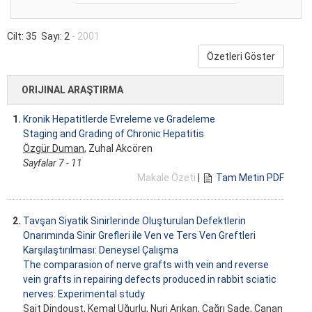
Cilt: 35 Sayı: 2
- 2001
Özetleri Göster
ORIJINAL ARAŞTIRMA
1.
Kronik Hepatitlerde Evreleme ve Gradeleme
Staging and Grading of Chronic Hepatitis
Özgür Duman
, Zuhal Akcören
Sayfalar 7 - 11
Makale Özeti
|
Tam Metin PDF
2.
Tavşan Siyatik Sinirlerinde Oluşturulan Defektlerin
Onarımında Sinir Grefleri ile Ven ve Ters Ven Greftleri
Karşılaştırılması: Deneysel Çalışma
The comparasion of nerve grafts with vein and reverse
vein grafts in repairing defects produced in rabbit sciatic
nerves: Experimental study
Sait Dindoust, Kemal Uğurlu, Nuri Arıkan,
Çağrı Sade
, Canan