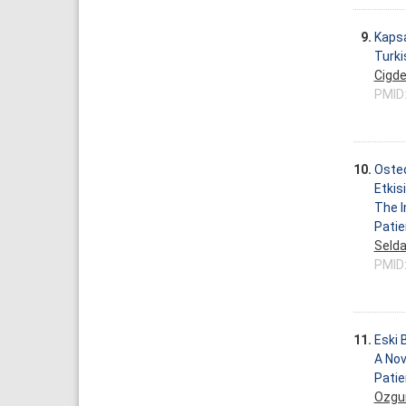
9.
Kapsa
Turki
Cigd
PMID
10.
Osteo
Etkisi
The I
Patie
Selda
PMID
11.
Eski 
A Nov
Patie
Ozgur