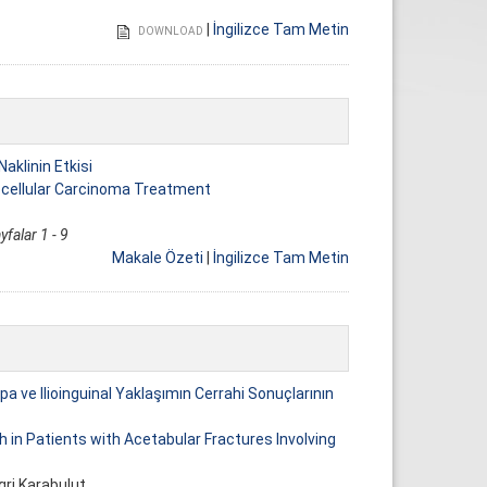
|
İngilizce Tam Metin
DOWNLOAD
aklinin Etkisi
ocellular Carcinoma Treatment
yfalar 1 - 9
Makale Özeti
|
İngilizce Tam Metin
pa ve Ilioinguinal Yaklaşımın Cerrahi Sonuçlarının
 in Patients with Acetabular Fractures Involving
gri Karabulut