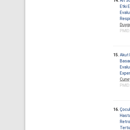
14.
Alt S
Etki 
Evalu
Respi
Duygu
PMID
15.
Akut 
Basa
Evalu
Exper
Cuney
PMID
16.
Çocuk
Hast
Retro
Terti