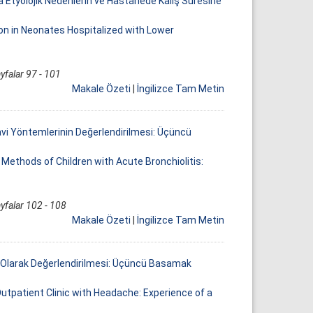
 Etyolojik Nedenlerin ve Hastanede Kalış Süresine
ion in Neonates Hospitalized with Lower
yfalar 97 - 101
Makale Özeti
|
İngilizce Tam Metin
edavi Yöntemlerinin Değerlendirilmesi: Üçüncü
 Methods of Children with Acute Bronchiolitis:
yfalar 102 - 108
Makale Özeti
|
İngilizce Tam Metin
if Olarak Değerlendirilmesi: Üçüncü Basamak
utpatient Clinic with Headache: Experience of a