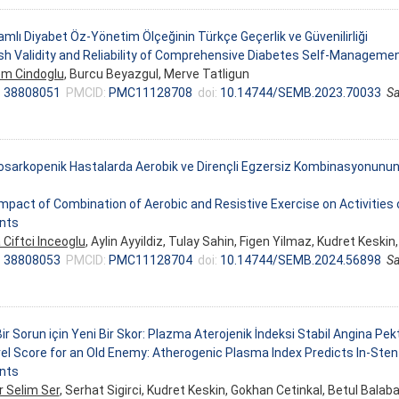
mlı Diyabet Öz-Yönetim Ölçeğinin Türkçe Geçerlik ve Güvenilirliği
sh Validity and Reliability of Comprehensive Diabetes Self-Manageme
em Cindoglu
, Burcu Beyazgul, Merve Tatligun
:
38808051
PMCID:
PMC11128708
doi:
10.14744/SEMB.2023.70033
Sa
sarkopenik Hastalarda Aerobik ve Dirençli Egzersiz Kombinasyonunun 
mpact of Combination of Aerobic and Resistive Exercise on Activities of
nts
 Ciftci Inceoglu
, Aylin Ayyildiz, Tulay Sahin, Figen Yilmaz, Kudret Kesk
:
38808053
PMCID:
PMC11128704
doi:
10.14744/SEMB.2024.56898
Sa
Bir Sorun için Yeni Bir Skor: Plazma Aterojenik İndeksi Stabil Angina Pekt
el Score for an Old Enemy: Atherogenic Plasma Index Predicts In-Ste
nts
 Selim Ser
, Serhat Sigirci, Kudret Keskin, Gokhan Cetinkal, Betul Balaba