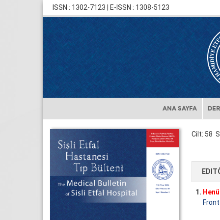
ISSN : 1302-7123 | E-ISSN : 1308-5123
ANA SAYFA
DER
Cilt: 58 S
EDIT
1.
Henü
Front