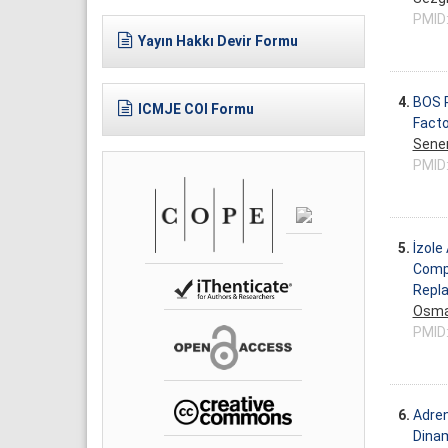
PMID
Yayın Hakkı Devir Formu
4.
BOS R
ICMJE COI Formu
Facto
Senem
PMID
5.
İzole
Compa
Repl
Osma
PMID
6.
Adren
Dinam