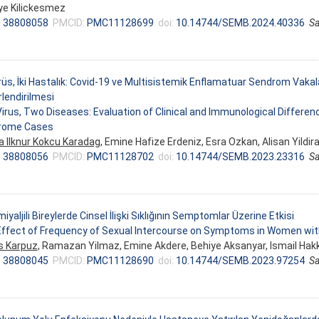
ye Kilickesmez
:
38808058
PMCID:
PMC11128699
doi:
10.14744/SEMB.2024.40336
Sa
irüs, İki Hastalık: Covid-19 ve Multisistemik Enflamatuar Sendrom Vakalar
lendirilmesi
irus, Two Diseases: Evaluation of Clinical and Immunological Differe
rome Cases
a Ilknur Kokcu Karadag
, Emine Hafize Erdeniz, Esra Ozkan, Alisan Yildir
:
38808056
PMCID:
PMC11128702
doi:
10.14744/SEMB.2023.23316
Sa
iyaljili Bireylerde Cinsel İlişki Sıklığının Semptomlar Üzerine Etkisi
ffect of Frequency of Sexual Intercourse on Symptoms in Women wit
s Karpuz
, Ramazan Yilmaz, Emine Akdere, Behiye Aksanyar, Ismail Hak
:
38808045
PMCID:
PMC11128690
doi:
10.14744/SEMB.2023.97254
Sa