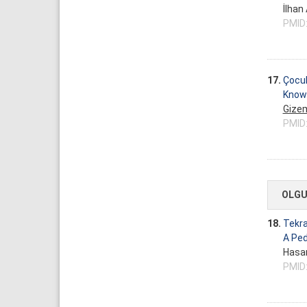
İlhan
PMID
17.
Çocuk
Knowl
Gizem
PMID
OLGU
18.
Tekra
A Ped
Hasa
PMID