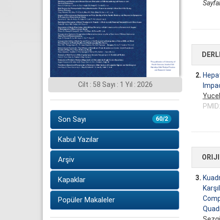
Sayfal
DERL
2.
Hepat
Cilt : 58 Sayı : 1 Yıl : 2026
Impac
Yucel
PMID
Son Sayı
60/2
Kabul Yazılar
ORIJ
Arşiv
3.
Kuadr
Kapaklar
Karşı
Compa
Popüler Makaleler
Quadr
Sezgi