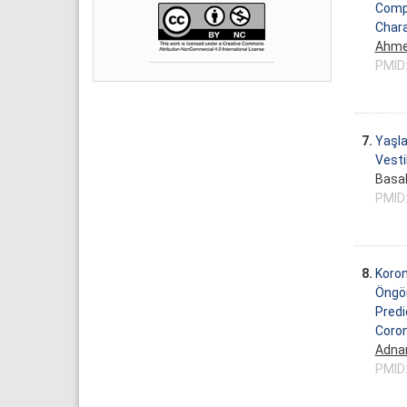
Compa
Chara
Ahme
PMID
7.
Yaşla
Vesti
Basak
PMID
8.
Koron
Öngö
Predi
Coron
Adna
PMID