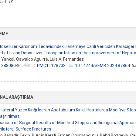
ar I - IX
EME
osellüler Karsinom Tedavisindeki İlerlemeye Canlı Vericiden Karaciğer N
t of Living Donor Liver Transplantation on the Improvement of Hepat
 Yankol
, Oswaldo Aguirre, Luis A. Fernandez
:
38808046
PMCID:
PMC11128703
doi:
10.14744/SEMB.2024.87864
Sa
INAL ARAŞTIRMA
ilateral Yüzey Kırığı İçeren Asetabulum Kırıklı Hastalarda Modifiye Stop
laştırılması
rison of Surgical Results of Modified Stoppa and Ilioinguinal Approach
ilateral Surface Fractures
n Bahadir Tekin, Burcin Karsli, Erman Ogumsogutlu,
Bahri Bozgeyik
, Ca