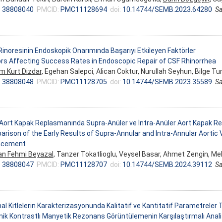
:
38808040
PMCID:
PMC11128694
doi:
10.14744/SEMB.2023.64280
Sa
inoresinin Endoskopik Onarımında Başarıyı Etkileyen Faktörler
rs Affecting Success Rates in Endoscopic Repair of CSF Rhinorrhea
 Kurt Dizdar
, Egehan Salepci, Alican Coktur, Nurullah Seyhun, Bilge Tu
:
38808048
PMCID:
PMC11128705
doi:
10.14744/SEMB.2023.35589
Sa
 Aort Kapak Replasmanında Supra-Anüler ve İntra-Anüler Aort Kapak Rep
rison of the Early Results of Supra-Annular and Intra-Annular Aortic 
acement
n Fehmi Beyazal
, Tanzer Tokatlioglu, Veysel Basar, Ahmet Zengin, 
:
38808047
PMCID:
PMC11128707
doi:
10.14744/SEMB.2024.39112
Sa
al Kitlelerin Karakterizasyonunda Kalitatif ve Kantitatif Parametreler T
ik Kontrastlı Manyetik Rezonans Görüntülemenin Karşılaştırmalı Anali