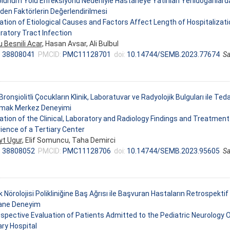
olunum Yolu Enfeksiyonu Nedeniyle Hastaneye Yatırılan Yenidoğanlarda
Eden Faktörlerin Değerlendirilmesi
ation of Etiological Causes and Factors Affect Length of Hospitalizat
ratory Tract Infection
 Besnili Acar
, Hasan Avsar, Ali Bulbul
:
38808041
PMCID:
PMC11128701
doi:
10.14744/SEMB.2023.77674
Sa
Bronşiolitli Çocukların Klinik, Laboratuvar ve Radyolojik Bulguları ile T
mak Merkez Deneyimi
ation of the Clinical, Laboratory and Radiology Findings and Treatment
ience of a Tertiary Center
t Ugur
, Elif Somuncu, Taha Demirci
:
38808052
PMCID:
PMC11128706
doi:
10.14744/SEMB.2023.95605
Sa
 Nörolojisi Polikliniğine Baş Ağrısı ile Başvuran Hastaların Retrospekt
ane Deneyim
spective Evaluation of Patients Admitted to the Pediatric Neurology O
ary Hospital