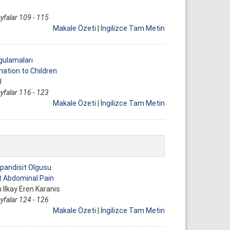
yfalar 109 - 115
Makale Özeti
|
İngilizce Tam Metin
gulamaları
ation to Children
l
yfalar 116 - 123
Makale Özeti
|
İngilizce Tam Metin
Apandisit Olgusu
t Abdominal Pain
Ilkay Eren Karanis
yfalar 124 - 126
Makale Özeti
|
İngilizce Tam Metin