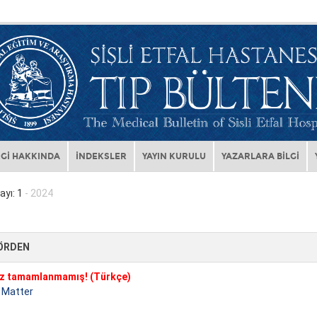
Gİ HAKKINDA
İNDEKSLER
YAYIN KURULU
YAZARLARA BİLGİ
ayı: 1
- 2024
ÖRDEN
z tamamlanmamış! (Türkçe)
 Matter