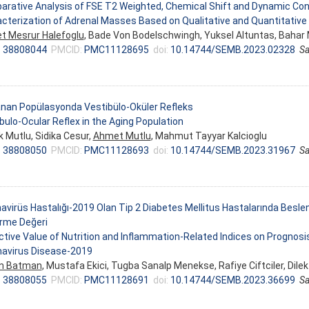
rative Analysis of FSE T2 Weighted, Chemical Shift and Dynamic Co
cterization of Adrenal Masses Based on Qualitative and Quantitativ
t Mesrur Halefoglu
, Bade Von Bodelschwingh, Yuksel Altuntas, Bahar
:
38808044
PMCID:
PMC11128695
doi:
10.14744/SEMB.2023.02328
Sa
nan Popülasyonda Vestibülo-Oküler Refleks
bulo-Ocular Reflex in the Aging Population
 Mutlu, Sidika Cesur,
Ahmet Mutlu
, Mahmut Tayyar Kalcioglu
:
38808050
PMCID:
PMC11128693
doi:
10.14744/SEMB.2023.31967
Sa
avirüs Hastalığı-2019 Olan Tip 2 Diabetes Mellitus Hastalarında Beslen
rme Değeri
ctive Value of Nutrition and Inflammation-Related Indices on Prognosis
avirus Disease-2019
n Batman
, Mustafa Ekici, Tugba Sanalp Menekse, Rafiye Ciftciler, Dilek
:
38808055
PMCID:
PMC11128691
doi:
10.14744/SEMB.2023.36699
Sa