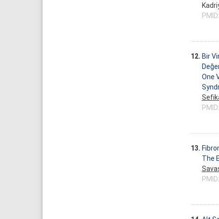
Kadri
PMID
12.
Bir V
Değer
One V
Synd
Sefik
PMID
13.
Fibrom
The E
Sava
PMID