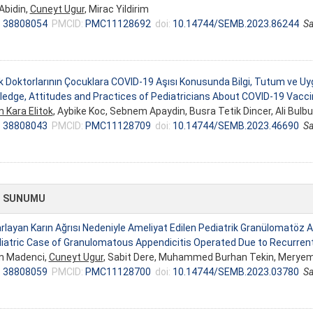
 Abidin,
Cuneyt Ugur
, Mirac Yildirim
:
38808054
PMCID:
PMC11128692
doi:
10.14744/SEMB.2023.86244
Sa
 Doktorlarının Çocuklara COVID-19 Aşısı Konusunda Bilgi, Tutum ve Uy
edge, Attitudes and Practices of Pediatricians About COVID-19 Vaccin
 Kara Elitok
, Aybike Koc, Sebnem Apaydin, Busra Tetik Dincer, Ali Bulbu
:
38808043
PMCID:
PMC11128709
doi:
10.14744/SEMB.2023.46690
Sa
 SUNUMU
rlayan Karın Ağrısı Nedeniyle Ameliyat Edilen Pediatrik Granülomatöz 
iatric Case of Granulomatous Appendicitis Operated Due to Recurren
n Madenci,
Cuneyt Ugur
, Sabit Dere, Muhammed Burhan Tekin, Meryem 
:
38808059
PMCID:
PMC11128700
doi:
10.14744/SEMB.2023.03780
Sa