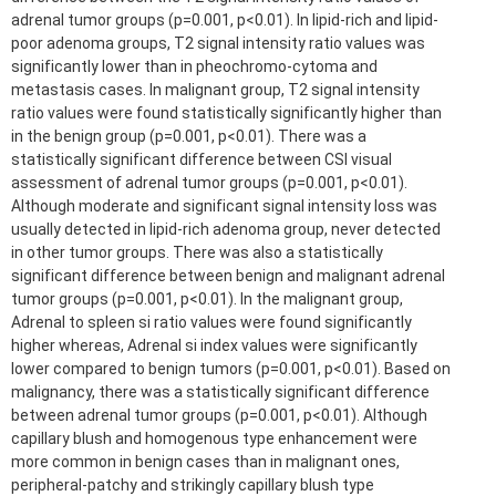
adrenal tumor groups (p=0.001, p<0.01). In lipid-rich and lipid-
poor adenoma groups, T2 signal intensity ratio values was
significantly lower than in pheochromo-cytoma and
metastasis cases. In malignant group, T2 signal intensity
ratio values were found statistically significantly higher than
in the benign group (p=0.001, p<0.01). There was a
statistically significant difference between CSI visual
assessment of adrenal tumor groups (p=0.001, p<0.01).
Although moderate and significant signal intensity loss was
usually detected in lipid-rich adenoma group, never detected
in other tumor groups. There was also a statistically
significant difference between benign and malignant adrenal
tumor groups (p=0.001, p<0.01). In the malignant group,
Adrenal to spleen si ratio values were found significantly
higher whereas, Adrenal si index values were significantly
lower compared to benign tumors (p=0.001, p<0.01). Based on
malignancy, there was a statistically significant difference
between adrenal tumor groups (p=0.001, p<0.01). Although
capillary blush and homogenous type enhancement were
more common in benign cases than in malignant ones,
peripheral-patchy and strikingly capillary blush type