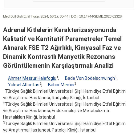
Med Bull Sisli Etfal Hosp. 2024; 58(1):
30-44 | DOI:
10.14744/SEMB.2023.02328
Adrenal Kitlelerin Karakterizasyonunda
Kalitatif ve Kantitatif Parametreler Temel
Alınarak FSE T2 Ağırlıklı, Kimyasal Faz ve
Dinamik Kontrastlı Manyetik Rezonans
Görüntülemenin Karşılaştırmalı Analizi
1
1
Ahmet Mesrur Halefoglu
,
Bade Von Bodelschwingh
,
2
3
Yuksel Altuntas
,
Bahar Memis
1
Türkiye Sağlık Bilimleri Üniversitesi, Şişli Hamidiye Etfal Eğitim
ve Araştırma Hastanesi, Radyoloji Kliniği, İstanbul
2
Türkiye Sağlık Bilimleri Üniversitesi, Şişli Hamidiye Etfal Eğitim
ve Araştırma Hastanesi, Endokrinoloji ve Metabolizma
Hastalıkları Kliniği, İstanbul
3
Türkiye Sağlık Bilimleri Üniversitesi, Şişli Hamidiye Etfal Eğitim
ve Araştırma Hastanesi, Patoloji Kliniği, İstanbul