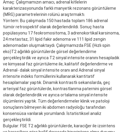
Amaç: Çalışmamızın amacı, adrenal kitlelerin
karakterizasyonunda farklı manyetik rezonans görüntüleme
(MRG) parametrelerinin rolünü araştırmaktı.
Yöntem: Bu çalışmada 150 hastada toplam 186 adrenal
tümör retrospektif olarak değerlendirildi. Sonuç hasta
popülasyonu 17 feokromositoma, 3 adrenokortikal karsinoma,
24 metastaz, 31 lipid fakir adenoma ve 111 lipid zengin
adenomadan oluşmaktaydı. Çalışmamızda FSE (Hızlı spin
eko)T2 ağırlıklı görüntülerde görsel değerlendirme
gerçekleştirdik ve ayrıca T2 sinyal intensite oranını hesapladık
ve kimyasal faz görüntüleme ile, kalitatif değerlendirme ve
Adrenal- dalak sinyal intensite oranı and Adrenal sinyal
intensite indeks formüllerini kullanarak kantitatif
hesaplamalar yaptık. Dinamik kontrastlı sekanslarda, geç
arteriyal faz görüntülerde, kontrastlanma paternini görsel
olarak değerlendirdik ve ayrıca ortalama sinyal intensite
ölçümlerini yaptık. Tüm değerlendirmeler klinik ve patoloji
sonuçlarını bilmeyen iki abdomen radyoloğu tarafından
konsensüsa varılarak yorumlandı. İstatistiksel analiz
gerçekleştirildi.
Bulgular: FSE T2 ağırlıklı görüntülerde, karaciğer ile izointens