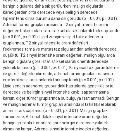
ve karaciğere göre hafif derecede hiperintens olma durumu
benign olgularda daha sık görülürken, malign olgularda
karaciğerden orta derecede veya belirgin derecede
hiperintens olma durumu daha sık görüldü (p = 0.001, p< 0.01).
Adrenal tümör grupları arasında T2 sinyal intensite oranı
değerleri bakımından istatistiksel olarak anlamlı fark saptandı
(p = 0.001, p< 0.01). Lipid zengin ve lipid fakir adenoma
gruplarında, T2 sinyal intensite oranı değerleri
feokromositoma ve metastaz olgularından anlamlı derecede
düşüktü. T2 sinyal intensite oranı değerleri, malign olgularda
benign olgulara göre istatistiksel olarak önemli derecede
yüksek bulundu (p = 0.001, p< 0.01). Kimyasal faz görüntüleme
ile görsel değerlendirmede, adrenal tümör grupları arasında
istatistiksel olarak anlamlı fark saptandı (p = 0.001, p< 0.01).
Lipid zengin adenoma grubundaki hastalarda genellikle orta
derecede ve belirgin sinyal intensite kaybı saptanmasına
karşın, diğer tümör gruplarında bu bulguya rastlanmadı. Benign
ve malign adrenal tümör grupları arasında istatistiksel olarak
anlamlı fark saptandı (p = 0.001, p< 0.01). Malign gruptaki
tümörlerde, Adrenal-dalak sinyal intensite oranı değerleri
benign gruptaki tümörlere göre belirgin derecede yüksek
olmasına karşın, Adrenal sinyal intensite indeks değerleri