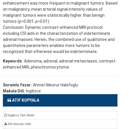
enhancement was more frequent in malignant tumors. Based
on malignancy, mean arterial signal intensity values of
malignant tumors were statistically higher than benign
tumors (p=0.001; p<0.01).
Conclusion: Dynamic contrast-enhanced MRI protocol
including CSI aids in the characterization of indeterminate
adrenal masses. Herein, the combined use of qualitative and
quantitative parameters enables more tumors to be
recognized that otherwise would be indeterminate.
Keywords:
Adenoma, adrenal, adrenal metastases, contrast-
enhanced MRI, pheochromocytoma
Sorumlu Yazar:
Ahmet Mesrur Halefoglu
Makale Dili:
İngilizce
ATIF KOPYALA
İngilizce Tam Metin
Atıf dosyası indir