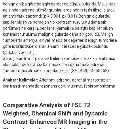
benign gruba göre belirgin derecede düşük bulundu. Maliginite
açısından adrenal tümör grupları arasında istatistiksel olarak
anlamlı fark saptandı (p = 0.001, p< 0.01). Benign olgularda,
kapiller blush ve homojen tip kontrast tutulumu daha sık
görülmesine karşın, periferal-yamalı ve belirgin kapiller blush
kontrast tutulumu malign olgularda daha sık görüldü. Malign
tümörlerin arteriyal sinyal intensite değerleri benign tümörlere
göre istatistiksel olarak anlamlı derecede yüksek bulundu
(p=0,001; p<0,01).
Sonuç: Kantitatif parametrelerin kombine olarak kullanılması,
aksi takdirde kararsız kalınacak olan daha fazla adrenal
tümörün tanı almasını mümkün kılar. (SETB-2023-08-152)
Anahtar Kelimeler:
Adenom, adrenal, adrenal metastazlar,
kontrastlı manyetik rezonans görüntüleme, feokromositoma
Comparative Analysis of FSE T2
Weighted, Chemical Shift and Dynamic
Contrast-Enhanced MR Imaging in the