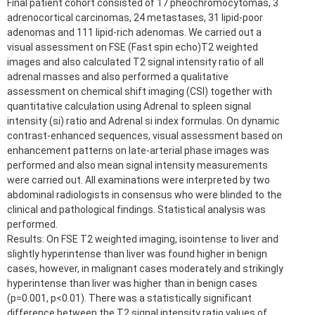
Final patient cohort consisted of 17 pheochromocytomas, 3
adrenocortical carcinomas, 24 metastases, 31 lipid-poor
adenomas and 111 lipid-rich adenomas. We carried out a
visual assessment on FSE (Fast spin echo)T2 weighted
images and also calculated T2 signal intensity ratio of all
adrenal masses and also performed a qualitative
assessment on chemical shift imaging (CSI) together with
quantitative calculation using Adrenal to spleen signal
intensity (si) ratio and Adrenal si index formulas. On dynamic
contrast-enhanced sequences, visual assessment based on
enhancement patterns on late-arterial phase images was
performed and also mean signal intensity measurements
were carried out. All examinations were interpreted by two
abdominal radiologists in consensus who were blinded to the
clinical and pathological findings. Statistical analysis was
performed.
Results: On FSE T2 weighted imaging, isointense to liver and
slightly hyperintense than liver was found higher in benign
cases, however, in malignant cases moderately and strikingly
hyperintense than liver was higher than in benign cases
(p=0.001, p<0.01). There was a statistically significant
difference between the T2 signal intensity ratio values of