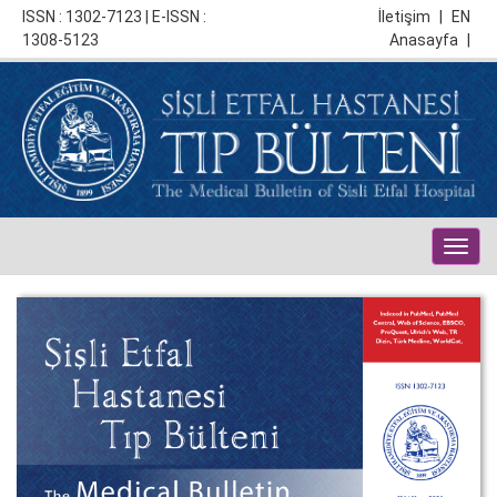
ISSN : 1302-7123 | E-ISSN :
İletişim
|
EN
1308-5123
Anasayfa
|
Togg
navig