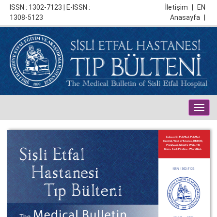
ISSN : 1302-7123 | E-ISSN :
İletişim
|
EN
1308-5123
Anasayfa
|
Togg
navig