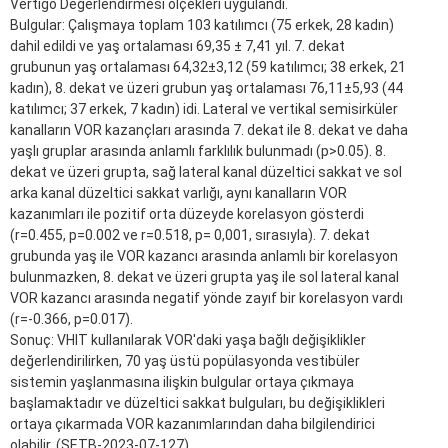
Vertigo Değerlendirmesi ölçekleri uygulandı.
Bulgular: Çalışmaya toplam 103 katılımcı (75 erkek, 28 kadın)
dahil edildi ve yaş ortalaması 69,35 ± 7,41 yıl. 7. dekat
grubunun yaş ortalaması 64,32±3,12 (59 katılımcı; 38 erkek, 21
kadın), 8. dekat ve üzeri grubun yaş ortalaması 76,11±5,93 (44
katılımcı; 37 erkek, 7 kadın) idi. Lateral ve vertikal semisirküler
kanalların VOR kazançları arasında 7. dekat ile 8. dekat ve daha
yaşlı gruplar arasında anlamlı farklılık bulunmadı (p>0.05). 8.
dekat ve üzeri grupta, sağ lateral kanal düzeltici sakkat ve sol
arka kanal düzeltici sakkat varlığı, aynı kanalların VOR
kazanımları ile pozitif orta düzeyde korelasyon gösterdi
(r=0.455, p=0.002 ve r=0.518, p= 0,001, sırasıyla). 7. dekat
grubunda yaş ile VOR kazancı arasında anlamlı bir korelasyon
bulunmazken, 8. dekat ve üzeri grupta yaş ile sol lateral kanal
VOR kazancı arasında negatif yönde zayıf bir korelasyon vardı
(r=-0.366, p=0.017).
Sonuç: VHIT kullanılarak VOR'daki yaşa bağlı değişiklikler
değerlendirilirken, 70 yaş üstü popülasyonda vestibüler
sistemin yaşlanmasına ilişkin bulgular ortaya çıkmaya
başlamaktadır ve düzeltici sakkat bulguları, bu değişiklikleri
ortaya çıkarmada VOR kazanımlarından daha bilgilendirici
olabilir. (SETB-2023-07-127)