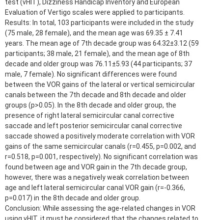
test (vHIT), Dizziness Handicap Inventory and European
Evaluation of Vertigo scales were applied to participants.
Results: In total, 103 participants were included in the study
(75 male, 28 female), and the mean age was 69.35 ± 7.41
years. The mean age of 7th decade group was 64.32±3.12 (59
participants; 38 male, 21 female), and the mean age of 8th
decade and older group was 76.11±5.93 (44 participants; 37
male, 7 female). No significant differences were found
between the VOR gains of the lateral or vertical semicircular
canals between the 7th decade and 8th decade and older
groups (p>0.05). In the 8th decade and older group, the
presence of right lateral semicircular canal corrective
saccade and left posterior semicircular canal corrective
saccade showed a positively moderate correlation with VOR
gains of the same semicircular canals (r=0.455, p=0.002, and
r=0.518, p=0.001, respectively). No significant correlation was
found between age and VOR gain in the 7th decade group,
however, there was a negatively weak correlation between
age and left lateral semicircular canal VOR gain (r=-0.366,
p=0.017) in the 8th decade and older group.
Conclusion: While assessing the age-related changes in VOR
using vHIT, it must be considered that the changes related to