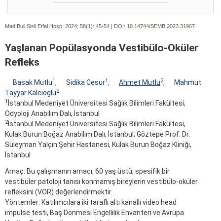
Med Bull Sisli Etfal Hosp. 2024; 58(1):
45-54 | DOI:
10.14744/SEMB.2023.31967
Yaşlanan Popülasyonda Vestibülo-Oküler
Refleks
1
1
2
Basak Mutlu
,
Sidika Cesur
,
Ahmet Mutlu
,
Mahmut
2
Tayyar Kalcioglu
1
İstanbul Medeniyet Üniversitesi Sağlık Bilimleri Fakültesi,
Odyoloji Anabilim Dalı, İstanbul
2
İstanbul Medeniyet Üniversitesi Sağlık Bilimleri Fakültesi,
Kulak Burun Boğaz Anabilim Dalı, İstanbul; Göztepe Prof. Dr.
Süleyman Yalçın Şehir Hastanesi, Kulak Burun Boğaz Kliniği,
İstanbul
Amaç: Bu çalışmanın amacı, 60 yaş üstü, spesifik bir
vestibüler patoloji tanısı konmamış bireylerin vestibülo-oküler
refleksini (VOR) değerlendirmektir.
Yöntemler: Katılımcılara iki taraflı altı kanallı video head
impulse testi, Baş Dönmesi Engellilik Envanteri ve Avrupa