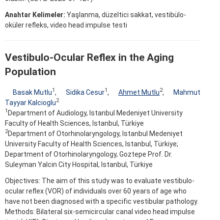
Anahtar Kelimeler:
Yaşlanma, düzeltici sakkat, vestibülo-
oküler refleks, video head impulse testi
Vestibulo-Ocular Reflex in the Aging
Population
1
1
2
Basak Mutlu
,
Sidika Cesur
,
Ahmet Mutlu
,
Mahmut
2
Tayyar Kalcioglu
1
Department of Audiology, Istanbul Medeniyet University
Faculty of Health Sciences, Istanbul, Türkiye
2
Department of Otorhinolaryngology, Istanbul Medeniyet
University Faculty of Health Sciences, Istanbul, Türkiye;
Department of Otorhinolaryngology, Goztepe Prof. Dr.
Suleyman Yalcin City Hospital, Istanbul, Türkiye
Objectives: The aim of this study was to evaluate vestibulo-
ocular reflex (VOR) of individuals over 60 years of age who
have not been diagnosed with a specific vestibular pathology.
Methods: Bilateral six-semicircular canal video head impulse