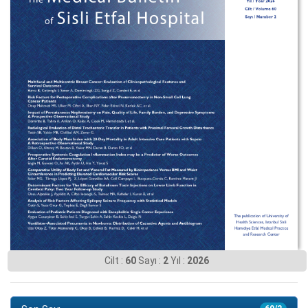
Cilt :
60
Sayı :
2
Yıl :
2026