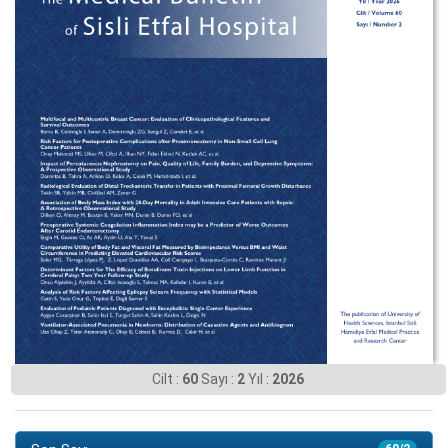
Cilt :
60
Sayı :
2
Yıl :
2026