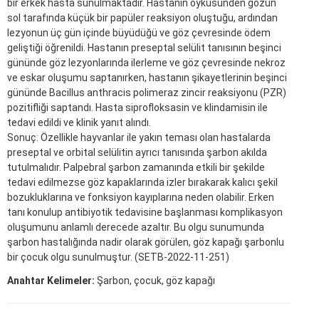
bir erkek hasta sunulmaktadır. Hastanın öyküsünden gözün
sol tarafında küçük bir papüler reaksiyon oluştuğu, ardından
lezyonun üç gün içinde büyüdüğü ve göz çevresinde ödem
geliştiği öğrenildi. Hastanın preseptal selülit tanısının beşinci
gününde göz lezyonlarında ilerleme ve göz çevresinde nekroz
ve eskar oluşumu saptanırken, hastanın şikayetlerinin beşinci
gününde Bacillus anthracis polimeraz zincir reaksiyonu (PZR)
pozitifliği saptandı. Hasta siprofloksasin ve klindamisin ile
tedavi edildi ve klinik yanıt alındı.
Sonuç: Özellikle hayvanlar ile yakın teması olan hastalarda
preseptal ve orbital selülitin ayrıcı tanısında şarbon akılda
tutulmalıdır. Palpebral şarbon zamanında etkili bir şekilde
tedavi edilmezse göz kapaklarında izler bırakarak kalıcı şekil
bozukluklarına ve fonksiyon kayıplarına neden olabilir. Erken
tanı konulup antibiyotik tedavisine başlanması komplikasyon
oluşumunu anlamlı derecede azaltır. Bu olgu sunumunda
şarbon hastalığında nadir olarak görülen, göz kapağı şarbonlu
bir çocuk olgu sunulmuştur. (SETB-2022-11-251)
Anahtar Kelimeler:
Şarbon, çocuk, göz kapağı