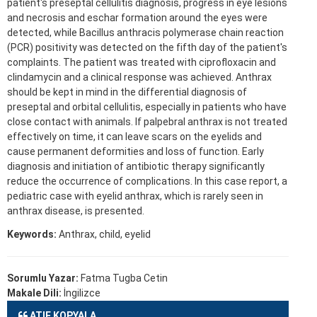
patient's preseptal cellulitis diagnosis, progress in eye lesions
and necrosis and eschar formation around the eyes were
detected, while Bacillus anthracis polymerase chain reaction
(PCR) positivity was detected on the fifth day of the patient's
complaints. The patient was treated with ciprofloxacin and
clindamycin and a clinical response was achieved. Anthrax
should be kept in mind in the differential diagnosis of
preseptal and orbital cellulitis, especially in patients who have
close contact with animals. If palpebral anthrax is not treated
effectively on time, it can leave scars on the eyelids and
cause permanent deformities and loss of function. Early
diagnosis and initiation of antibiotic therapy significantly
reduce the occurrence of complications. In this case report, a
pediatric case with eyelid anthrax, which is rarely seen in
anthrax disease, is presented.
Keywords:
Anthrax, child, eyelid
Sorumlu Yazar:
Fatma Tugba Cetin
Makale Dili:
İngilizce
ATIF KOPYALA