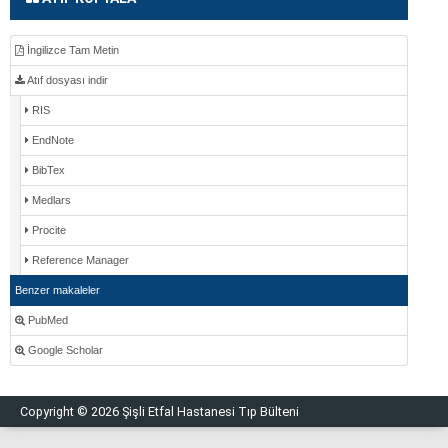
İngilizce Tam Metin
Atıf dosyası indir
RIS
EndNote
BibTex
Medlars
Procite
Reference Manager
Benzer makaleler
PubMed
Google Scholar
Copyright © 2026 Şişli Etfal Hastanesi Tıp Bülteni