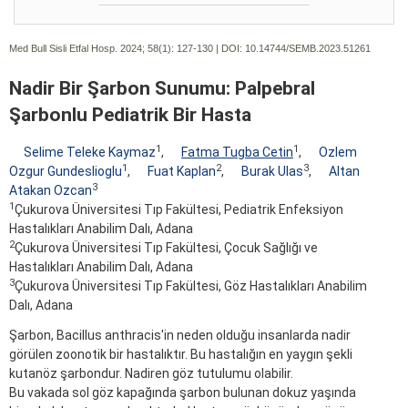
Med Bull Sisli Etfal Hosp. 2024; 58(1):
127-130 | DOI:
10.14744/SEMB.2023.51261
Nadir Bir Şarbon Sunumu: Palpebral
Şarbonlu Pediatrik Bir Hasta
1
1
Selime Teleke Kaymaz
,
Fatma Tugba Cetin
,
Ozlem
1
2
3
Ozgur Gundeslioglu
,
Fuat Kaplan
,
Burak Ulas
,
Altan
3
Atakan Ozcan
1
Çukurova Üniversitesi Tıp Fakültesi, Pediatrik Enfeksiyon
Hastalıkları Anabilim Dalı, Adana
2
Çukurova Üniversitesi Tıp Fakültesi, Çocuk Sağlığı ve
Hastalıkları Anabilim Dalı, Adana
3
Çukurova Üniversitesi Tıp Fakültesi, Göz Hastalıkları Anabilim
Dalı, Adana
Şarbon, Bacillus anthracis'in neden olduğu insanlarda nadir
görülen zoonotik bir hastalıktır. Bu hastalığın en yaygın şekli
kutanöz şarbondur. Nadiren göz tutulumu olabilir.
Bu vakada sol göz kapağında şarbon bulunan dokuz yaşında