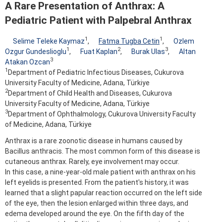
A Rare Presentation of Anthrax: A
Pediatric Patient with Palpebral Anthrax
1
1
Selime Teleke Kaymaz
,
Fatma Tugba Cetin
,
Ozlem
1
2
3
Ozgur Gundeslioglu
,
Fuat Kaplan
,
Burak Ulas
,
Altan
3
Atakan Ozcan
1
Department of Pediatric Infectious Diseases, Cukurova
University Faculty of Medicine, Adana, Türkiye
2
Department of Child Health and Diseases, Cukurova
University Faculty of Medicine, Adana, Türkiye
3
Department of Ophthalmology, Cukurova University Faculty
of Medicine, Adana, Türkiye
Anthrax is a rare zoonotic disease in humans caused by
Bacillus anthracis. The most common form of this disease is
cutaneous anthrax. Rarely, eye involvement may occur.
In this case, a nine-year-old male patient with anthrax on his
left eyelids is presented. From the patient's history, it was
learned that a slight papular reaction occurred on the left side
of the eye, then the lesion enlarged within three days, and
edema developed around the eye. On the fifth day of the