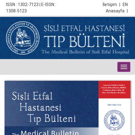
ISSN : 1302-7123 | E-ISSN :
İletişim
|
EN
1308-5123
Anasayfa
|
Togg
navig