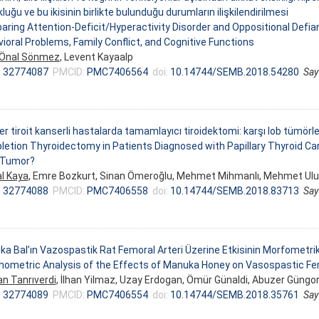
luğu ve bu ikisinin birlikte bulunduğu durumların ilişkilendirilmesi
ring Attention-Deficit/Hyperactivity Disorder and Oppositional Defia
ioral Problems, Family Conflict, and Cognitive Functions
 Önal Sönmez
, Levent Kayaalp
:
32774087
PMCID:
PMC7406564
doi:
10.14744/SEMB.2018.54280
Say
ler tiroit kanserli hastalarda tamamlayıcı tiroidektomi: karşı lob tümörle
etion Thyroidectomy in Patients Diagnosed with Papillary Thyroid Canc
 Tumor?
l Kaya
, Emre Bozkurt, Sinan Ömeroğlu, Mehmet Mihmanlı, Mehmet Ul
:
32774088
PMCID:
PMC7406558
doi:
10.14744/SEMB.2018.83713
Say
a Bal’ın Vazospastik Rat Femoral Arteri Üzerine Etkisinin Morfometrik
ometric Analysis of the Effects of Manuka Honey on Vasospastic Femo
n Tanrıverdi
, İlhan Yilmaz, Uzay Erdogan, Ömür Günaldi, Abuzer Güngor
:
32774089
PMCID:
PMC7406554
doi:
10.14744/SEMB.2018.35761
Say