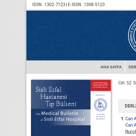
ISSN : 1302-7123 | E-ISSN : 1308-5123
ANA SAYFA
DER
Cilt: 52 S
DERL
1.
Can A
Can A
Nurc