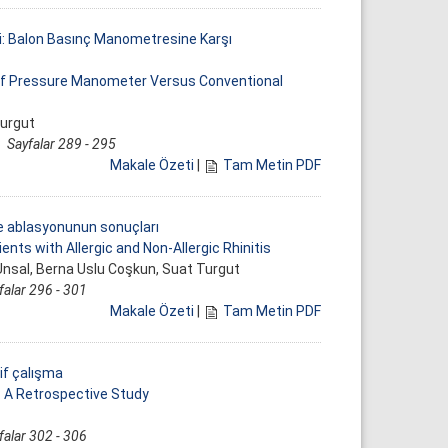
i: Balon Basınç Manometresine Karşı
uff Pressure Manometer Versus Conventional
Turgut
3
Sayfalar 289 - 295
Makale Özeti
|
Tam Metin PDF
 ile ablasyonunun sonuçları
ents with Allergic and Non-Allergic Rhinitis
nsal, Berna Uslu Coşkun, Suat Turgut
falar 296 - 301
Makale Özeti
|
Tam Metin PDF
if çalışma
: A Retrospective Study
falar 302 - 306