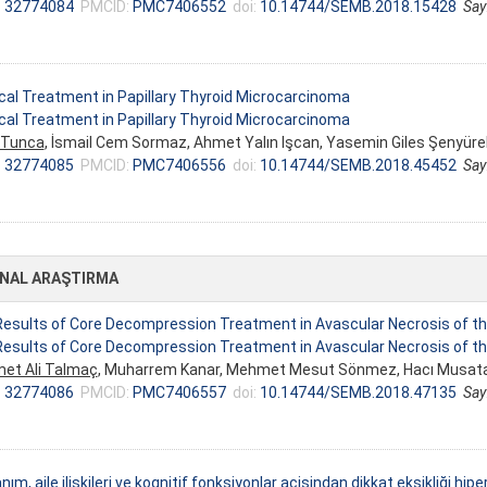
:
32774084
PMCID:
PMC7406552
doi:
10.14744/SEMB.2018.15428
Say
cal Treatment in Papillary Thyroid Microcarcinoma
cal Treatment in Papillary Thyroid Microcarcinoma
 Tunca
, İsmail Cem Sormaz, Ahmet Yalın Işcan, Yasemin Giles Şenyüre
:
32774085
PMCID:
PMC7406556
doi:
10.14744/SEMB.2018.45452
Say
INAL ARAŞTIRMA
esults of Core Decompression Treatment in Avascular Necrosis of t
esults of Core Decompression Treatment in Avascular Necrosis of t
et Ali Talmaç
, Muharrem Kanar, Mehmet Mesut Sönmez, Hacı Musatafa
:
32774086
PMCID:
PMC7406557
doi:
10.14744/SEMB.2018.47135
Say
nım, aile ilişkileri ve kognitif fonksiyonlar açisindan dikkat eksikliği hi