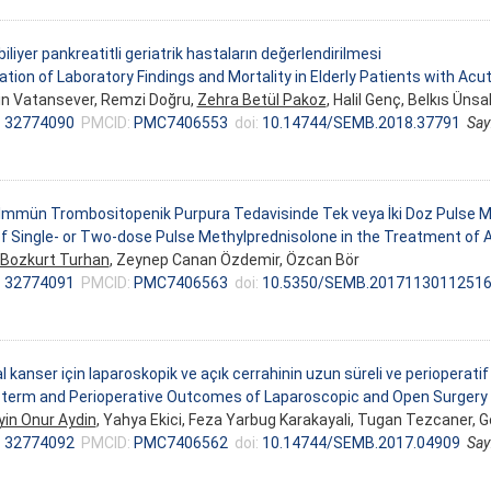
biliyer pankreatitli geriatrik hastaların değerlendirilmesi
ation of Laboratory Findings and Mortality in Elderly Patients with Acut
n Vatansever, Remzi Doğru,
Zehra Betül Pakoz
, Halil Genç, Belkıs Ünsa
:
32774090
PMCID:
PMC7406553
doi:
10.14744/SEMB.2018.37791
Say
İmmün Trombositopenik Purpura Tedavisinde Tek veya İki Doz Pulse Me
f Single- or Two-dose Pulse Methylprednisolone in the Treatment o
 Bozkurt Turhan
, Zeynep Canan Özdemir, Özcan Bör
:
32774091
PMCID:
PMC7406563
doi:
10.5350/SEMB.2017113011251
l kanser için laparoskopik ve açık cerrahinin uzun süreli ve perioperatif
term and Perioperative Outcomes of Laparoscopic and Open Surgery 
in Onur Aydin
, Yahya Ekici, Feza Yarbug Karakayali, Tugan Tezcaner, 
:
32774092
PMCID:
PMC7406562
doi:
10.14744/SEMB.2017.04909
Say