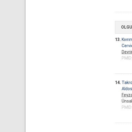
OLGU
13.
Kıvrı
Cervi
Devri
PMID
14.
Takro
Aldos
Feyza
Ünsa
PMID