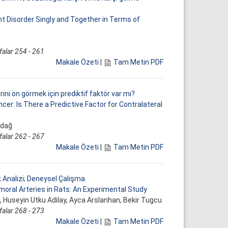
nt Disorder Singly and Together in Terms of
falar 254 - 261
Makale Özeti
|
Tam Metin PDF
rini ön görmek için prediktif faktör var mı?
er: Is There a Predictive Factor for Contralateral
udağ
falar 262 - 267
Makale Özeti
|
Tam Metin PDF
 Analizi; Deneysel Çalışma
ral Arteries in Rats: An Experimental Study
, Huseyin Utku Adilay, Ayca Arslanhan, Bekir Tugcu
falar 268 - 273
Makale Özeti
|
Tam Metin PDF