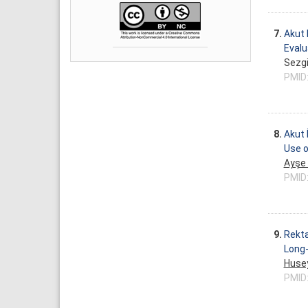
7.
Akut 
Evalu
Sezgi
PMID
8.
Akut 
Use o
Ayşe
PMID
9.
Rekta
Long-
Husey
PMID