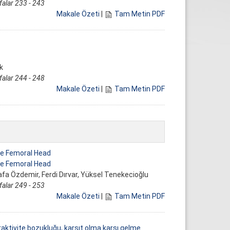
falar 233 - 243
Makale Özeti
|
Tam Metin PDF
k
falar 244 - 248
Makale Özeti
|
Tam Metin PDF
he Femoral Head
he Femoral Head
 Özdemir, Ferdi Dırvar, Yüksel Tenekecioğlu
falar 249 - 253
Makale Özeti
|
Tam Metin PDF
peraktivite bozukluğu, karşıt olma karşı gelme