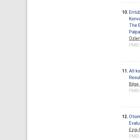
10.
Entüb
Konv
The E
Palp
Özle
PMID
11.
Alt k
Resul
Bilge
PMID
12.
Otoim
Evalu
Ezgi 
PMID