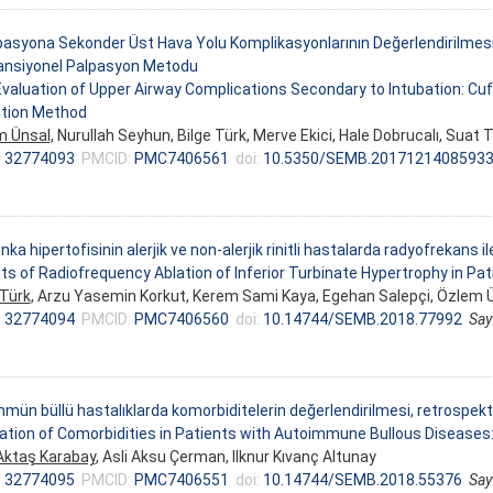
asyona Sekonder Üst Hava Yolu Komplikasyonlarının Değerlendirilmes
ansiyonel Palpasyon Metodu
valuation of Upper Airway Complications Secondary to Intubation: C
ation Method
m Ünsal
, Nurullah Seyhun, Bilge Türk, Merve Ekici, Hale Dobrucalı, Suat 
:
32774093
PMCID:
PMC7406561
doi:
10.5350/SEMB.2017121408593
onka hipertofisinin alerjik ve non-alerjik rinitli hastalarda radyofrekans
ts of Radiofrequency Ablation of Inferior Turbinate Hypertrophy in Pati
 Türk
, Arzu Yasemin Korkut, Kerem Sami Kaya, Egehan Salepçi, Özlem Ü
:
32774094
PMCID:
PMC7406560
doi:
10.14744/SEMB.2018.77992
Say
mün büllü hastalıklarda komorbiditelerin değerlendirilmesi, retrospekt
ation of Comorbidities in Patients with Autoimmune Bullous Diseases
Aktaş Karabay
, Asli Aksu Çerman, Ilknur Kıvanç Altunay
:
32774095
PMCID:
PMC7406551
doi:
10.14744/SEMB.2018.55376
Say