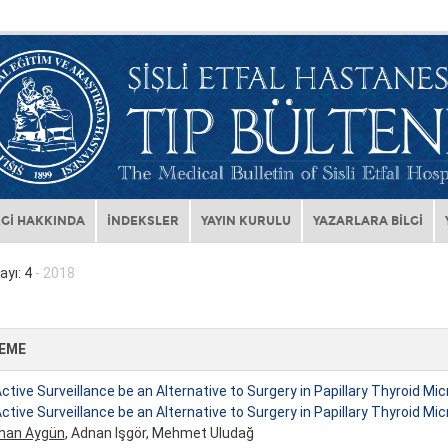
Gİ HAKKINDA
İNDEKSLER
YAYIN KURULU
YAZARLARA BİLGİ
ayı: 4
- 2018
EME
ctive Surveillance be an Alternative to Surgery in Papillary Thyroid M
ctive Surveillance be an Alternative to Surgery in Papillary Thyroid M
ihan Aygün
, Adnan Işgör, Mehmet Uludağ