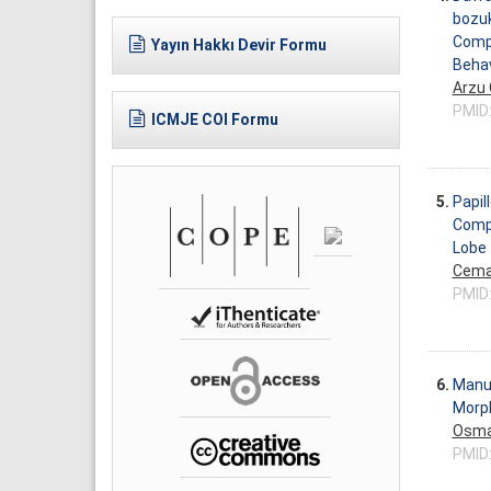
bozuk
Compa
Yayın Hakkı Devir Formu
Behav
Arzu
PMID
ICMJE COI Formu
5.
Papil
Compl
Lobe
Cema
PMID
6.
Manuk
Morph
Osma
PMID