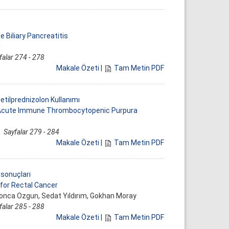
e Biliary Pancreatitis
l
falar 274 - 278
Makale Özeti
|
Tam Metin PDF
tilprednizolon Kullanımı
f Acute Immune Thrombocytopenic Purpura
6
Sayfalar 279 - 284
Makale Özeti
|
Tam Metin PDF
 sonuçları
for Rectal Cancer
Gonca Ozgun, Sedat Yıldırım, Gokhan Moray
falar 285 - 288
Makale Özeti
|
Tam Metin PDF