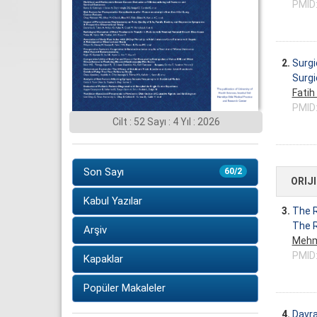
PMID
2.
Surgi
Surgi
Fatih
PMID
Cilt : 52 Sayı : 4 Yıl : 2026
Son Sayı
60/2
ORIJ
Kabul Yazılar
3.
The R
The R
Arşiv
Mehm
PMID
Kapaklar
Popüler Makaleler
4.
Davra