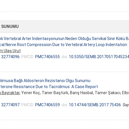
 SUNUMU
mlı Vertebral Arter İndentasyonunun Neden Olduğu Servikal Sinir Kökü 
cal Nerve Root Compression Due to Vertebral Artery Loop Indentation:
m Ulaş Urut
:
32774096
PMCID:
PMC7406555
doi:
10.5350/SEMB.2017051704523
limusa Bağlı Aldosteron Rezistansı Olgu Sunumu
terone Resistance Due to Tacrolimus: A Case Report
 Bayraktar
, Yener Koç, Taner Baştürk, Barış Hasbal, Tamer Şakacı, Elb
l
:
32774097
PMCID:
PMC7406559
doi:
10.14744/SEMB.2017.75436
Say