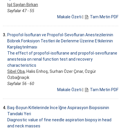
Işıl Saylan Birkan
Sayfalar 47 - 55
Makale Özeti
|
Tam Metin PDF
3.
Propofol-İsofluran ve Propofol-Sevofluran Anestezilerinin
Böbrek Fonksiyon Testleri ile Derlenme Üzerine Etkilerinin
Karşılaştırılması
The effect of propofol-isoflurane and propofol-sevoflurane
anestesia on renal function test and recovery
characteristics
Sibel Oba
, Halis Enhoş, Surhan Özer Çınar, Özgür
Özbağrıaçık
Sayfalar 56 - 60
Makale Özeti
|
Tam Metin PDF
4.
Baş-Boyun Kitlelerinde İnce İğne Aspirasyon Biopsisinin
Tanıdaki Yeri
Diagnostic value of fine needle aspiration biopsy in head
and neck masses