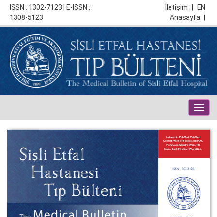
ISSN : 1302-7123 | E-ISSN :
İletişim
|
EN
1308-5123
Anasayfa
|
Togg
navig