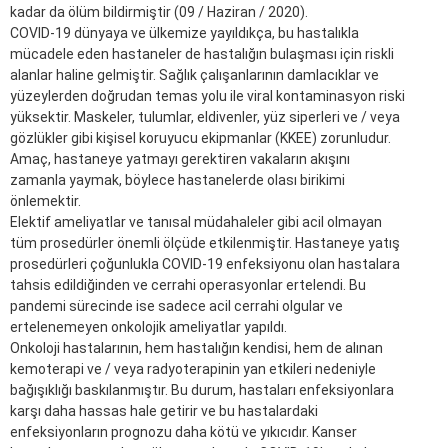
kadar da ölüm bildirmiştir (09 / Haziran / 2020).
COVID-19 dünyaya ve ülkemize yayıldıkça, bu hastalıkla
mücadele eden hastaneler de hastalığın bulaşması için riskli
alanlar haline gelmiştir. Sağlık çalışanlarının damlacıklar ve
yüzeylerden doğrudan temas yolu ile viral kontaminasyon riski
yüksektir. Maskeler, tulumlar, eldivenler, yüz siperleri ve / veya
gözlükler gibi kişisel koruyucu ekipmanlar (KKEE) zorunludur.
Amaç, hastaneye yatmayı gerektiren vakaların akışını
zamanla yaymak, böylece hastanelerde olası birikimi
önlemektir.
Elektif ameliyatlar ve tanısal müdahaleler gibi acil olmayan
tüm prosedürler önemli ölçüde etkilenmiştir. Hastaneye yatış
prosedürleri çoğunlukla COVID-19 enfeksiyonu olan hastalara
tahsis edildiğinden ve cerrahi operasyonlar ertelendi. Bu
pandemi sürecinde ise sadece acil cerrahi olgular ve
ertelenemeyen onkolojik ameliyatlar yapıldı.
Onkoloji hastalarının, hem hastalığın kendisi, hem de alınan
kemoterapi ve / veya radyoterapinin yan etkileri nedeniyle
bağışıklığı baskılanmıştır. Bu durum, hastaları enfeksiyonlara
karşı daha hassas hale getirir ve bu hastalardaki
enfeksiyonların prognozu daha kötü ve yıkıcıdır. Kanser