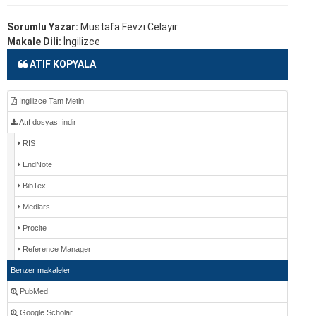
Sorumlu Yazar:
Mustafa Fevzi Celayir
Makale Dili:
İngilizce
ATIF KOPYALA
İngilizce Tam Metin
Atıf dosyası indir
RIS
EndNote
BibTex
Medlars
Procite
Reference Manager
Benzer makaleler
PubMed
Google Scholar