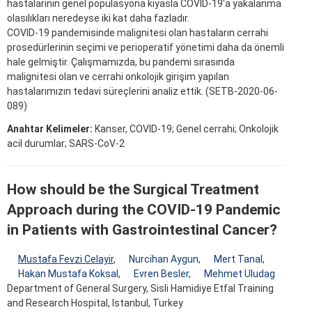
hastalarının genel popülasyona kıyasla COVID-19'a yakalanma
olasılıkları neredeyse iki kat daha fazladır.
COVID-19 pandemisinde malignitesi olan hastaların cerrahi
prosedürlerinin seçimi ve perioperatif yönetimi daha da önemli
hale gelmiştir. Çalışmamızda, bu pandemi sırasında
malignitesi olan ve cerrahi onkolojik girişim yapılan
hastalarımızın tedavi süreçlerini analiz ettik. (SETB-2020-06-
089)
Anahtar Kelimeler:
Kanser, COVID-19; Genel cerrahi; Onkolojik
acil durumlar; SARS-CoV-2
How should be the Surgical Treatment
Approach during the COVID-19 Pandemic
in Patients with Gastrointestinal Cancer?
Mustafa Fevzi Celayir
,
Nurcihan Aygun
,
Mert Tanal
,
Hakan Mustafa Koksal
,
Evren Besler
,
Mehmet Uludag
Department of General Surgery, Sisli Hamidiye Etfal Training
and Research Hospital, Istanbul, Turkey