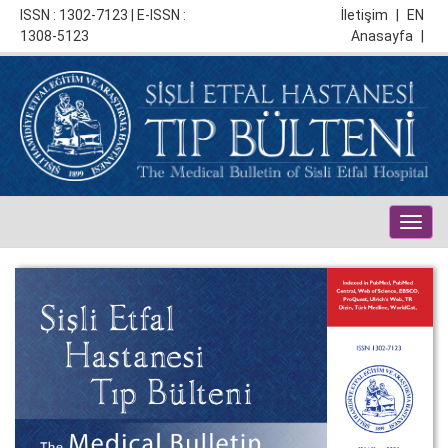
ISSN : 1302-7123 | E-ISSN :
İletişim
|
EN
1308-5123
Anasayfa
|
Togg
navig