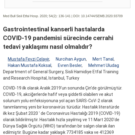
Med Bull Sisli Etfal Hosp. 2020; 54(2):
136-141 | DOI:
10.14744/SEMB.2020.93709
Gastrointestinal kanserli hastalarda
COVID-19 pandemisi sürecinde cerrahi
tedavi yaklaşımı nasıl olmalıdır?
Mustafa Fevzi Celayir
,
Nurcihan Aygun
,
Mert Tanal
,
Hakan Mustafa Koksal
,
Evren Besler
,
Mehmet Uludag
Department of General Surgery, Sisli Hamidiye Etfal Training
and Research Hospital, Istanbul, Turkey
COVID-19 ilk olarak Aralık 2019'un sonunda Çin’de görülmüştür.
COVID-19, akciğerlerde hafif veya şiddetli olabilen ve akut
solunum yolu enfeksiyonuna yol açan SARS-CoV-2 olarak
tanımlanmış yeni bir koronavirüs türüdür. Hastalık literatürde
ilk kez Şubat 2020 ' de Coronavirus Hastalığı 2019 (COVID-19)
olarak bildirilmiştir. Hastalık hızla yayılmış ve 11 Mart 2020'de
Dünya Sağlık Örgütü (WHO) tarafından bir salgın olarak ilan
edilmiştir. Bugüne kadar yaklaşık 7734185 vaka ve 412369