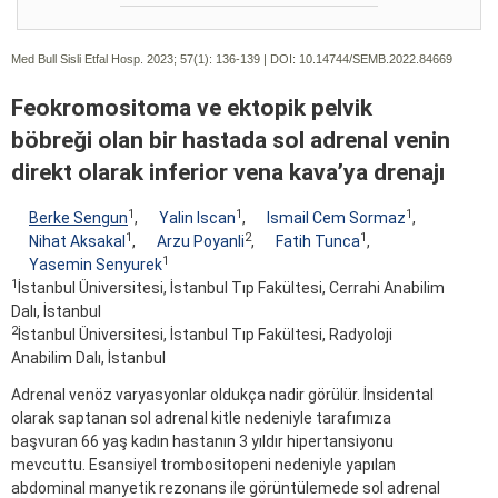
Med Bull Sisli Etfal Hosp. 2023; 57(1):
136-139 | DOI:
10.14744/SEMB.2022.84669
Feokromositoma ve ektopik pelvik
böbreği olan bir hastada sol adrenal venin
direkt olarak inferior vena kava’ya drenajı
1
1
1
Berke Sengun
,
Yalin Iscan
,
Ismail Cem Sormaz
,
1
2
1
Nihat Aksakal
,
Arzu Poyanli
,
Fatih Tunca
,
1
Yasemin Senyurek
1
İstanbul Üniversitesi, İstanbul Tıp Fakültesi, Cerrahi Anabilim
Dalı, İstanbul
2
İstanbul Üniversitesi, İstanbul Tıp Fakültesi, Radyoloji
Anabilim Dalı, İstanbul
Adrenal venöz varyasyonlar oldukça nadir görülür. İnsidental
olarak saptanan sol adrenal kitle nedeniyle tarafımıza
başvuran 66 yaş kadın hastanın 3 yıldır hipertansiyonu
mevcuttu. Esansiyel trombositopeni nedeniyle yapılan
abdominal manyetik rezonans ile görüntülemede sol adrenal