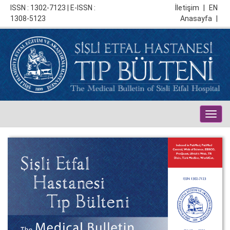
ISSN : 1302-7123 | E-ISSN :
İletişim
|
EN
1308-5123
Anasayfa
|
Togg
navig