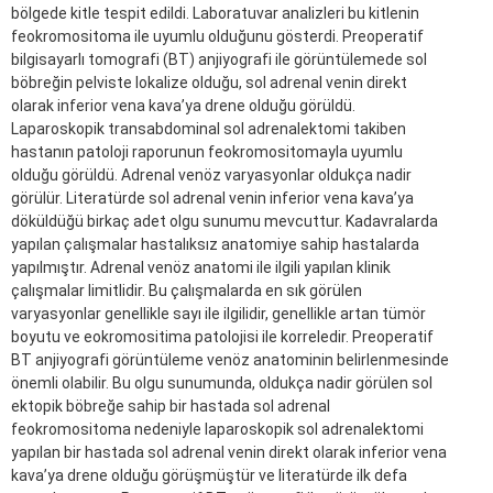
bölgede kitle tespit edildi. Laboratuvar analizleri bu kitlenin
feokromositoma ile uyumlu olduğunu gösterdi. Preoperatif
bilgisayarlı tomografi (BT) anjiyografi ile görüntülemede sol
böbreğin pelviste lokalize olduğu, sol adrenal venin direkt
olarak inferior vena kava’ya drene olduğu görüldü.
Laparoskopik transabdominal sol adrenalektomi takiben
hastanın patoloji raporunun feokromositomayla uyumlu
olduğu görüldü. Adrenal venöz varyasyonlar oldukça nadir
görülür. Literatürde sol adrenal venin inferior vena kava’ya
döküldüğü birkaç adet olgu sunumu mevcuttur. Kadavralarda
yapılan çalışmalar hastalıksız anatomiye sahip hastalarda
yapılmıştır. Adrenal venöz anatomi ile ilgili yapılan klinik
çalışmalar limitlidir. Bu çalışmalarda en sık görülen
varyasyonlar genellikle sayı ile ilgilidir, genellikle artan tümör
boyutu ve eokromositima patolojisi ile korreledir. Preoperatif
BT anjiyografi görüntüleme venöz anatominin belirlenmesinde
önemli olabilir. Bu olgu sunumunda, oldukça nadir görülen sol
ektopik böbreğe sahip bir hastada sol adrenal
feokromositoma nedeniyle laparoskopik sol adrenalektomi
yapılan bir hastada sol adrenal venin direkt olarak inferior vena
kava’ya drene olduğu görüşmüştür ve literatürde ilk defa