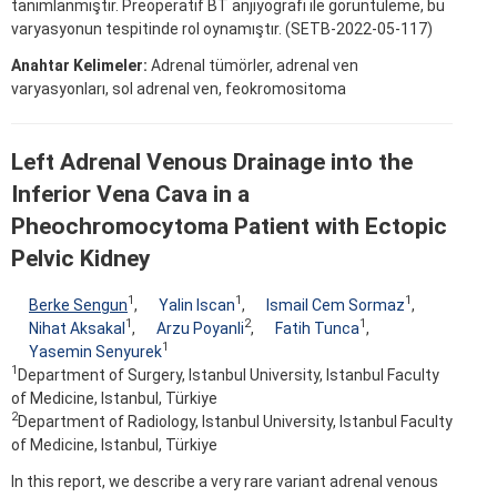
tanımlanmıştır. Preoperatif BT anjiyografi ile görüntüleme, bu
varyasyonun tespitinde rol oynamıştır. (SETB-2022-05-117)
Anahtar Kelimeler:
Adrenal tümörler, adrenal ven
varyasyonları, sol adrenal ven, feokromositoma
Left Adrenal Venous Drainage into the
Inferior Vena Cava in a
Pheochromocytoma Patient with Ectopic
Pelvic Kidney
1
1
1
Berke Sengun
,
Yalin Iscan
,
Ismail Cem Sormaz
,
1
2
1
Nihat Aksakal
,
Arzu Poyanli
,
Fatih Tunca
,
1
Yasemin Senyurek
1
Department of Surgery, Istanbul University, Istanbul Faculty
of Medicine, Istanbul, Türkiye
2
Department of Radiology, Istanbul University, Istanbul Faculty
of Medicine, Istanbul, Türkiye
In this report, we describe a very rare variant adrenal venous