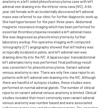
anatomy in a left-sided pheochromocytoma case with left
adrenal vein draining into the inferior vena cava (IVC). A 66-
year-old female with an incidentally discovered left adrenal
mass was referred to our clinic for further diagnostic work up.
She had hypertension for the past three years. Abdominal
magnetic resonance imaging which has been performed for
essential thrombocytopenia revealed a left adrenal mass.
She was diagnosed as pheochromocytoma by further
laboratory workup. Pre-operative imaging with computed
tomography (CT) angiography showed that left kidney was
ectopically localized in pelvis, and left adrenal vein was
draining directly into the IVC. A laparoscopic transabdominal
left adrenalectomy was performed. Final pathology result
was consistent for pheochromocytoma. Variant adrenal
venous anatomy is rare. There are only few case reports on
patients with left adrenal vein draining into the IVC. Although
there are handful of autopsy studies, these studies were
performed on normal adrenal glands. The number of clinical
reports on variant adrenal venous anatomy is limited. Clinical
studies revealed that most commonly seen variant adrenal
venous anatomy was number based and were associated
with larger tumor size and pheochromocytoma. Pre-operative