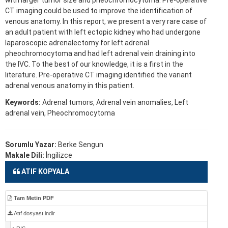
CT imaging could be used to improve the identification of
venous anatomy. In this report, we present a very rare case of
an adult patient with left ectopic kidney who had undergone
laparoscopic adrenalectomy for left adrenal
pheochromocytoma and had left adrenal vein draining into
the IVC. To the best of our knowledge, it is a first in the
literature. Pre-operative CT imaging identified the variant
adrenal venous anatomy in this patient.
Keywords:
Adrenal tumors, Adrenal vein anomalies, Left
adrenal vein, Pheochromocytoma
Sorumlu Yazar:
Berke Sengun
Makale Dili:
İngilizce
ATIF KOPYALA
Tam Metin PDF
Atıf dosyası indir