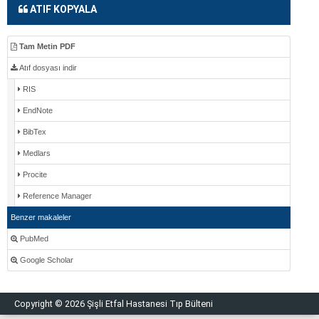
ATIF KOPYALA
Tam Metin PDF
Atıf dosyası indir
RIS
EndNote
BibTex
Medlars
Procite
Reference Manager
Benzer makaleler
PubMed
Google Scholar
Copyright © 2026 Şişli Etfal Hastanesi Tıp Bülteni