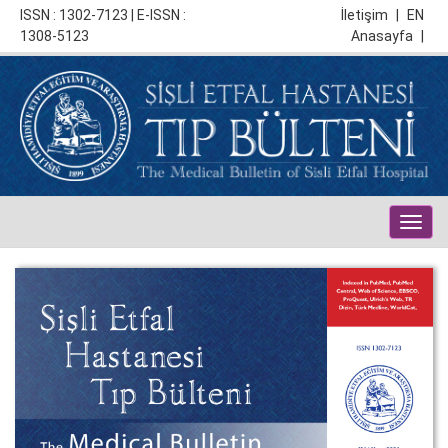
ISSN : 1302-7123 | E-ISSN :
İletişim
|
EN
1308-5123
Anasayfa
|
Togg
navig