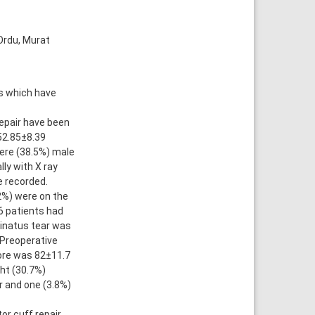
Ordu, Murat
rs which have
repair have been
52.85±8.39
were (38.5%) male
ly with X ray
e recorded.
.2%) were on the
26 patients had
pinatus tear was
 Preoperative
ore was 82±11.7
ght (30.7%)
r and one (3.8%)
or cuff repair