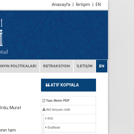
Anasayfa
|
İletişim
|
EN
YAYIN POLİTİKALARI
RETRAKSİYON
İLETİŞİM
EN
ATIF KOPYALA
Tam Metin PDF
Ordu, Murat
Atıf dosyası indir
RIS
EndNote
rının tam