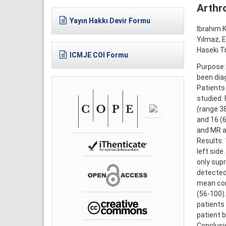
Arthro
Yayın Hakkı Devir Formu
Ibrahim 
Yılmaz, 
Haseki Tr
ICMJE COI Formu
Purpose: 
been diag
Patients
studied.
(range 3
and 16 (6
and MR a
Results: 
left side
only sup
detected.
mean con
(56-100).
patients 
patient b
Conclusio