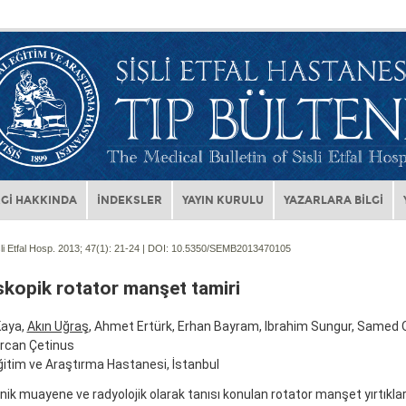
Gİ HAKKINDA
İNDEKSLER
YAYIN KURULU
YAZARLARA BİLGİ
li Etfal Hosp. 2013; 47(1):
21-24 | DOI:
10.5350/SEMB2013470105
skopik rotator manşet tamiri
Kaya,
Akın Uğraş
, Ahmet Ertürk, Erhan Bayram, Ibrahim Sungur, Samed 
Ercan Çetinus
ğitim ve Araştırma Hastanesi, İstanbul
nik muayene ve radyolojik olarak tanısı konulan rotator manşet yırtıkla