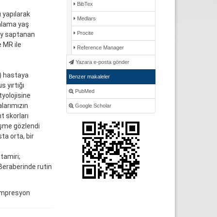
BibTex
 yapılarak
Medlars
talama yaş
Procite
 ay saptanan
e MR ile
Reference Manager
Yazara e-posta gönder
5) hastaya
Benzer makaleler
 yırtığı
PubMed
tyolojisine
alarımızın
Google Scholar
t skorları
eşme gözlendi
a orta, bir
tamiri;
 Beraberinde rutin
kompresyon