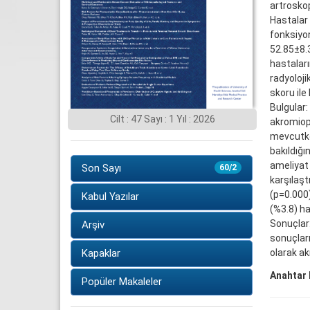
artroskop
Hastalar 
fonksiyon
52.85±8.3
hastaları
radyoloji
skoru ile 
Bulgular:
Cilt : 47 Sayı : 1 Yıl : 2026
akromiopl
mevcutken
bakıldığı
ameliyat 
Son Sayı
60/2
karşılaşt
(p=0.000)
Kabul Yazılar
(%3.8) ha
Sonuçlar:
Arşiv
sonuçları
olarak a
Kapaklar
Anahtar 
Popüler Makaleler