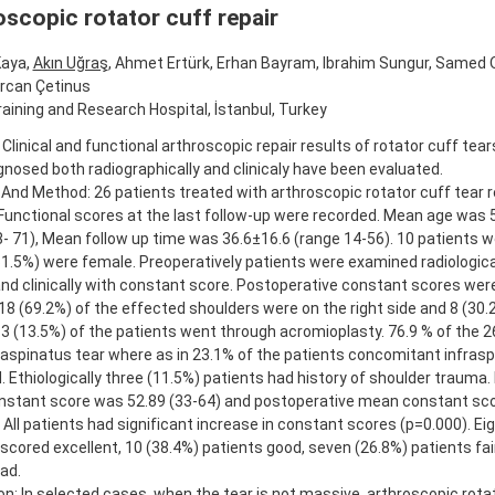
scopic rotator cuff repair
Kaya,
Akın Uğraş
, Ahmet Ertürk, Erhan Bayram, Ibrahim Sungur, Samed 
Ercan Çetinus
aining and Research Hospital, İstanbul, Turkey
Clinical and functional arthroscopic repair results of rotator cuff tea
nosed both radiographically and clinicaly have been evaluated.
 And Method: 26 patients treated with arthroscopic rotator cuff tear 
 Functional scores at the last follow-up were recorded. Mean age was 
8- 71), Mean follow up time was 36.6±16.6 (range 14-56). 10 patients 
1.5%) were female. Preoperatively patients were examined radiological
nd clinically with constant score. Postoperative constant scores wer
18 (69.2%) of the effected shoulders were on the right side and 8 (30
. 3 (13.5%) of the patients went through acromioplasty. 76.9 % of the 
raspinatus tear where as in 23.1% of the patients concomitant infras
 Ethiologically three (11.5%) patients had history of shoulder trauma.
stant score was 52.89 (33-64) and postoperative mean constant sc
 All patients had significant increase in constant scores (p=0.000). Ei
scored excellent, 10 (38.4%) patients good, seven (26.8%) patients fai
ad.
n: In selected cases, when the tear is not massive, arthroscopic rotat