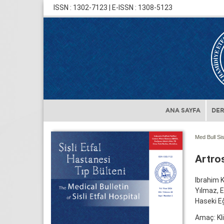
ISSN : 1302-7123 | E-ISSN : 1308-5123
ANA SAYFA
DER
Med Bull Sis
Artro
Ibrahim 
Yılmaz, 
Haseki E
Amaç: Kli