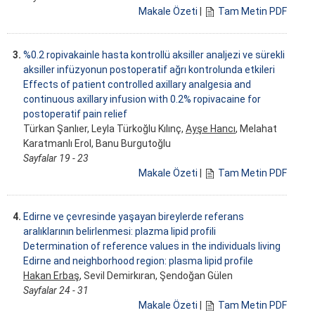
Makale Özeti
|
Tam Metin PDF
3.
%0.2 ropivakainle hasta kontrollü aksiller analjezi ve sürekli
aksiller infüzyonun postoperatif ağrı kontrolunda etkileri
Effects of patient controlled axillary analgesia and
continuous axillary infusion with 0.2% ropivacaine for
postoperatif pain relief
Türkan Şanlıer, Leyla Türkoğlu Kılınç,
Ayşe Hancı
, Melahat
Karatmanlı Erol, Banu Burgutoğlu
Sayfalar 19 - 23
Makale Özeti
|
Tam Metin PDF
4.
Edirne ve çevresinde yaşayan bireylerde referans
aralıklarının belirlenmesi: plazma lipid profili
Determination of reference values in the individuals living
Edirne and neighborhood region: plasma lipid profile
Hakan Erbaş
, Sevil Demirkıran, Şendoğan Gülen
Sayfalar 24 - 31
Makale Özeti
|
Tam Metin PDF