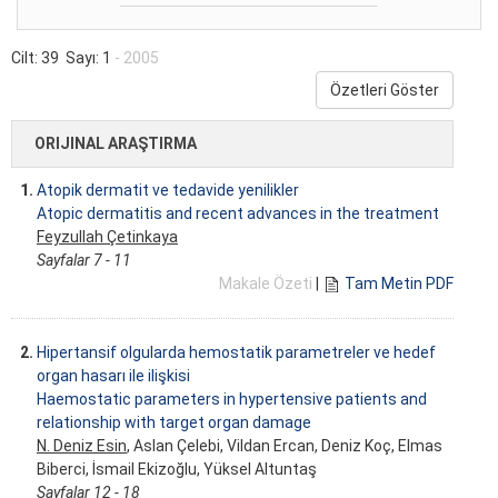
Cilt: 39 Sayı: 1
- 2005
Özetleri Göster
ORIJINAL ARAŞTIRMA
1.
Atopik dermatit ve tedavide yenilikler
Atopic dermatitis and recent advances in the treatment
Feyzullah Çetinkaya
Sayfalar 7 - 11
Makale Özeti
|
Tam Metin PDF
2.
Hipertansif olgularda hemostatik parametreler ve hedef
organ hasarı ile ilişkisi
Haemostatic parameters in hypertensive patients and
relationship with target organ damage
N. Deniz Esin
, Aslan Çelebi, Vildan Ercan, Deniz Koç, Elmas
Biberci, İsmail Ekizoğlu, Yüksel Altuntaş
Sayfalar 12 - 18