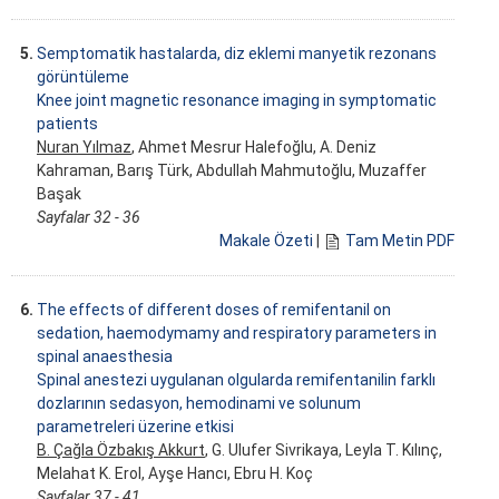
5.
Semptomatik hastalarda, diz eklemi manyetik rezonans
görüntüleme
Knee joint magnetic resonance imaging in symptomatic
patients
Nuran Yılmaz
, Ahmet Mesrur Halefoğlu, A. Deniz
Kahraman, Barış Türk, Abdullah Mahmutoğlu, Muzaffer
Başak
Sayfalar 32 - 36
Makale Özeti
|
Tam Metin PDF
6.
The effects of different doses of remifentanil on
sedation, haemodymamy and respiratory parameters in
spinal anaesthesia
Spinal anestezi uygulanan olgularda remifentanilin farklı
dozlarının sedasyon, hemodinami ve solunum
parametreleri üzerine etkisi
B. Çağla Özbakış Akkurt
, G. Ulufer Sivrikaya, Leyla T. Kılınç,
Melahat K. Erol, Ayşe Hancı, Ebru H. Koç
Sayfalar 37 - 41