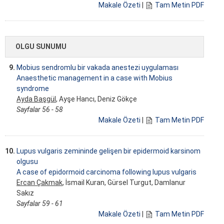
Makale Özeti
|
Tam Metin PDF
OLGU SUNUMU
9.
Mobius sendromlu bir vakada anestezi uygulaması
Anaesthetic management in a case with Mobius
syndrome
Ayda Başgül
, Ayşe Hancı, Deniz Gökçe
Sayfalar 56 - 58
Makale Özeti
|
Tam Metin PDF
10.
Lupus vulgaris zemininde gelişen bir epidermoid karsinom
olgusu
A case of epidormoid carcinoma following lupus vulgaris
Ercan Çakmak
, İsmail Kuran, Gürsel Turgut, Damlanur
Sakız
Sayfalar 59 - 61
Makale Özeti
|
Tam Metin PDF