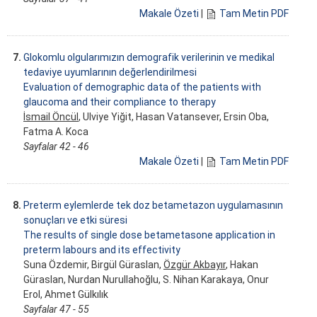
Makale Özeti
|
Tam Metin PDF
7.
Glokomlu olgularımızın demografik verilerinin ve medikal
tedaviye uyumlarının değerlendirilmesi
Evaluation of demographic data of the patients with
glaucoma and their compliance to therapy
İsmail Öncül
, Ulviye Yiğit, Hasan Vatansever, Ersin Oba,
Fatma A. Koca
Sayfalar 42 - 46
Makale Özeti
|
Tam Metin PDF
8.
Preterm eylemlerde tek doz betametazon uygulamasının
sonuçları ve etki süresi
The results of single dose betametasone application in
preterm labours and its effectivity
Suna Özdemir, Birgül Güraslan,
Özgür Akbayır
, Hakan
Güraslan, Nurdan Nurullahoğlu, S. Nihan Karakaya, Onur
Erol, Ahmet Gülkılık
Sayfalar 47 - 55