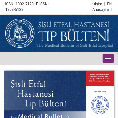
ISSN : 1302-7123 | E-ISSN :
İletişim
|
EN
1308-5123
Anasayfa
|
Togg
navig