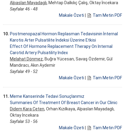
Alpaslan Mayadaglı
, Mehtap Dalkılıç Çalış, Oktay İncekara
Sayfalar 46 - 48
Makale Özeti
|
Tam Metin PDF
10.
Postmenopazal Hormon Replasman Tedavisinin İnternal
Karotis Arter Pulsatilite İndeksi Üzerine Etkisi
Effect Of Hormone Replacement Therapy On Internal
Carotid Artery Pulsatility Index
Melahat Dönmez
, Buğra Yücesan, Savaş Özdemir, Gül
Mandıracı, Akın Aydemir
Sayfalar 49 - 52
Makale Özeti
|
Tam Metin PDF
11.
Meme Kanserinde Tedavi Sonuçlarımız
Summaries Of Treatment Of Breast Cancer in Our Clinic
Didem Kara Çeten
, Orhan Kızılkaya, Alpaslan Mayadaglı,
Oktay İncekara
Sayfalar 53 - 56
Makale Özeti
|
Tam Metin PDF