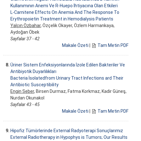
Kullanımının Anemi Ve R-Huepo İhtiyacına Olan Etkileri
L-Carnitene Effects On Anemia And The Response To
Erythropoietin Treatment in Hemodialysis Patients
Yalçın Özbahar
, Özçelik Okayer, Özlem Harmankaya,
Aydoğan Öbek
Sayfalar 37 - 42
Makale Özeti
|
Tam Metin PDF
8.
Üriner Sistem Enfeksiyonlarında İzole Edilen Bakteriler Ve
Antibiyotik Duyarlılıkları
Bacteria İsolatedfrom Urinary Tract Infections ard Their
Antibiotic Susceptibility
Engin Seber
, Birsen Durmaz, Fatma Korkmaz, Kadir Güneş,
Nurdan Okunakol
Sayfalar 43 - 45
Makale Özeti
|
Tam Metin PDF
9.
Hipofiz Tümörlerinde External Radyoterapi Sonuçlarımız
External Radiotherapy in Hypophys is Tumors; Our Results