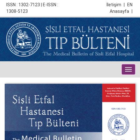
ISSN : 1302-7123 | E-ISSN :
İletişim
|
EN
1308-5123
Anasayfa
|
Togg
navig