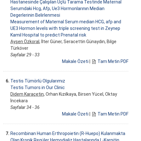
Hastanesinde Çalışılan Üçlü Tarama Testinde Maternal
Serumdaki Hcg, Afp, Ue3 Hormonlarının Median
Degerlerinin Belirlenmesi
Measurement of Maternal Serum median HCG, afp and
UE3 Hormon levels with triple screening test in Zeynep
Kamil Hospital to predıct Prenatal risk
Ayşen Özkoral
, İlter Güner, Seracettin Günaydın, Bilge
Türköver
Sayfalar 29 - 33
Makale Özeti
|
Tam Metin PDF
6.
Testis Tümörlü Olgularımız
Testis Tumors in Our Clinic
Didem Karaçetin
, Orhan Kızılkaya, Birsen Yücel, Oktay
İncekara
Sayfalar 34 - 36
Makale Özeti
|
Tam Metin PDF
7.
Recombinan Human Erthropoietin (R-Huepo) Kulanmakta
Olan Kronik Regüler Hemodializ Hastalarında L-Karnitin