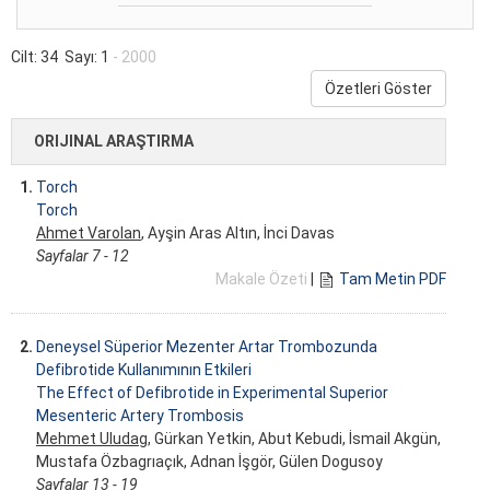
Cilt: 34 Sayı: 1
- 2000
Özetleri Göster
ORIJINAL ARAŞTIRMA
1.
Torch
Torch
Ahmet Varolan
, Ayşin Aras Altın, İnci Davas
Sayfalar 7 - 12
Makale Özeti
|
Tam Metin PDF
2.
Deneysel Süperior Mezenter Artar Trombozunda
Defibrotide Kullanımının Etkileri
The Effect of Defibrotide in Experimental Superior
Mesenteric Artery Trombosis
Mehmet Uludag
, Gürkan Yetkin, Abut Kebudi, İsmail Akgün,
Mustafa Özbagrıaçık, Adnan İşgör, Gülen Dogusoy
Sayfalar 13 - 19