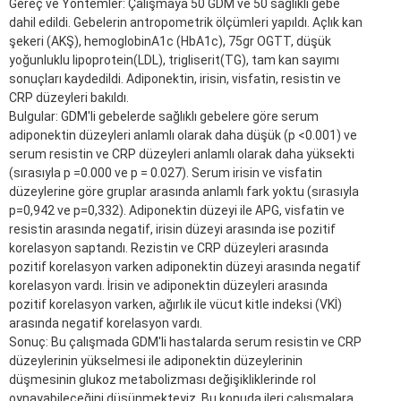
Gereç ve Yöntemler: Çalışmaya 50 GDM ve 50 sağlıklı gebe
dahil edildi. Gebelerin antropometrik ölçümleri yapıldı. Açlık kan
şekeri (AKŞ), hemoglobinA1c (HbA1c), 75gr OGTT, düşük
yoğunluklu lipoprotein(LDL), trigliserit(TG), tam kan sayımı
sonuçları kaydedildi. Adiponektin, irisin, visfatin, resistin ve
CRP düzeyleri bakıldı.
Bulgular: GDM'li gebelerde sağlıklı gebelere göre serum
adiponektin düzeyleri anlamlı olarak daha düşük (p <0.001) ve
serum resistin ve CRP düzeyleri anlamlı olarak daha yüksekti
(sırasıyla p =0.000 ve p = 0.027). Serum irisin ve visfatin
düzeylerine göre gruplar arasında anlamlı fark yoktu (sırasıyla
p=0,942 ve p=0,332). Adiponektin düzeyi ile APG, visfatin ve
resistin arasında negatif, irisin düzeyi arasında ise pozitif
korelasyon saptandı. Rezistin ve CRP düzeyleri arasında
pozitif korelasyon varken adiponektin düzeyi arasında negatif
korelasyon vardı. İrisin ve adiponektin düzeyleri arasında
pozitif korelasyon varken, ağırlık ile vücut kitle indeksi (VKİ)
arasında negatif korelasyon vardı.
Sonuç: Bu çalışmada GDM'li hastalarda serum resistin ve CRP
düzeylerinin yükselmesi ile adiponektin düzeylerinin
düşmesinin glukoz metabolizması değişikliklerinde rol
oynayabileceğini düşünmekteyiz. Bu konuda ileri çalışmalara