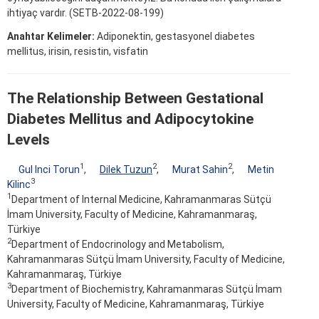
ihtiyaç vardır. (SETB-2022-08-199)
Anahtar Kelimeler:
Adiponektin, gestasyonel diabetes
mellitus, irisin, resistin, visfatin
The Relationship Between Gestational
Diabetes Mellitus and Adipocytokine
Levels
1
2
2
Gul Inci Torun
,
Dilek Tuzun
,
Murat Sahin
,
Metin
3
Kilinc
1
Department of Internal Medicine, Kahramanmaras Sütçü
İmam University, Faculty of Medicine, Kahramanmaraş,
Türkiye
2
Department of Endocrinology and Metabolism,
Kahramanmaras Sütçü İmam University, Faculty of Medicine,
Kahramanmaraş, Türkiye
3
Department of Biochemistry, Kahramanmaras Sütçü İmam
University, Faculty of Medicine, Kahramanmaraş, Türkiye