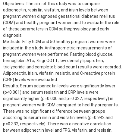
Objectives: The aim of this study was to compare
adiponectin, resistin, visfatin, and irisin levels between
pregnant women diagnosed gestational diabetes mellitus
(GDM) and healthy pregnant women and to evaluate the role
of these parameters in GDM pathophysiology and early
diagnosis.
Methods: Fifty GDM and 50 healthy pregnant women were
included in the study. Anthropometric measurements of
pregnant women were performed. Fasting blood glucose,
hemoglobin A1c, 75 gr OGTT, low density lipoprotein,
triglyceride, and complete blood count results were recorded.
Adiponectin, irisin, visfatin, resistin, and C-reactive protein
(CRP) levels were evaluated.
Results: Serum adiponectin levels were significantly lower
(p<0.001) and serum resistin and CRP levels were
significantly higher (p=0.000 and p=0.027, respectively) in
pregnant women with GDM compared to healthy pregnants.
There was no significant difference between groups
according to serum irisin and visfatin levels (p=0.942 and
p=0.332, respectively). There was a negative correlation
between adiponectin level and FPG, visfatin, and resistin,