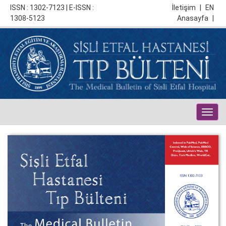
ISSN : 1302-7123 | E-ISSN :
İletişim
|
EN
1308-5123
Anasayfa
|
Togg
navig