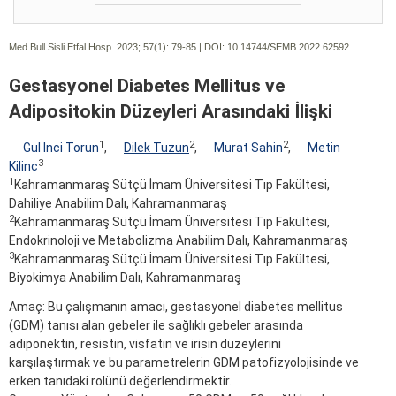
Med Bull Sisli Etfal Hosp. 2023; 57(1):
79-85 | DOI:
10.14744/SEMB.2022.62592
Gestasyonel Diabetes Mellitus ve
Adipositokin Düzeyleri Arasındaki İlişki
1
2
2
Gul Inci Torun
,
Dilek Tuzun
,
Murat Sahin
,
Metin
3
Kilinc
1
Kahramanmaraş Sütçü İmam Üniversitesi Tıp Fakültesi,
Dahiliye Anabilim Dalı, Kahramanmaraş
2
Kahramanmaraş Sütçü İmam Üniversitesi Tıp Fakültesi,
Endokrinoloji ve Metabolizma Anabilim Dalı, Kahramanmaraş
3
Kahramanmaraş Sütçü İmam Üniversitesi Tıp Fakültesi,
Biyokimya Anabilim Dalı, Kahramanmaraş
Amaç: Bu çalışmanın amacı, gestasyonel diabetes mellitus
(GDM) tanısı alan gebeler ile sağlıklı gebeler arasında
adiponektin, resistin, visfatin ve irisin düzeylerini
karşılaştırmak ve bu parametrelerin GDM patofizyolojisinde ve
erken tanıdaki rolünü değerlendirmektir.