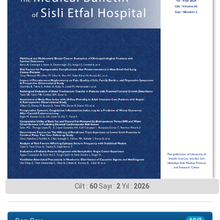
Cilt :
60
Sayı :
2
Yıl :
2026