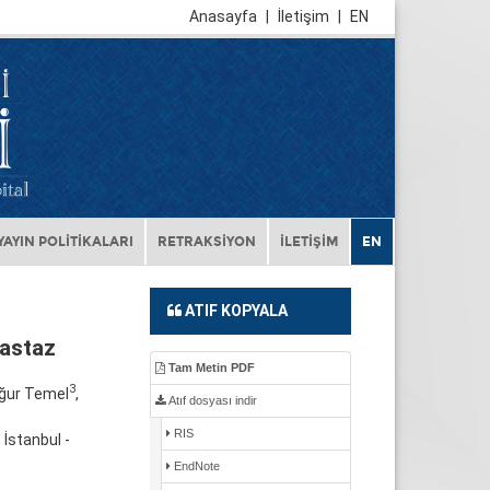
Anasayfa
|
İletişim
|
EN
YAYIN POLİTİKALARI
RETRAKSİYON
İLETİŞİM
EN
ATIF KOPYALA
astaz
Tam Metin PDF
3
Uğur Temel
,
Atıf dosyası indir
RIS
İstanbul -
EndNote