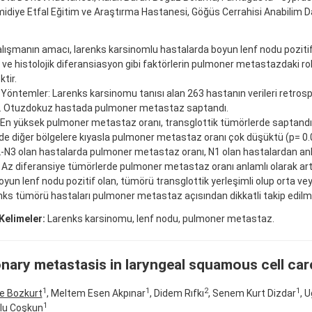
midiye Etfal Eğitim ve Araştırma Hastanesi, Göğüs Cerrahisi Anabilim Dal
ışmanın amacı, larenks karsinomlu hastalarda boyun lenf nodu pozitifl
 ve histolojik diferansiasyon gibi faktörlerin pulmoner metastazdaki roll
ktir.
Yöntemler: Larenks karsinomu tanısı alan 263 hastanın verileri retrosp
i. Otuzdokuz hastada pulmoner metastaz saptandı.
 En yüksek pulmoner metastaz oranı, transglottik tümörlerde saptandı 
de diğer bölgelere kıyasla pulmoner metastaz oranı çok düşüktü (p= 0.
2-N3 olan hastalarda pulmoner metastaz oranı, N1 olan hastalardan anl
 Az diferansiye tümörlerde pulmoner metastaz oranı anlamlı olarak art
yun lenf nodu pozitif olan, tümörü transglottik yerleşimli olup orta ve
nks tümörü hastaları pulmoner metastaz açısından dikkatli takip edilme
Kelimeler:
Larenks karsinomu, lenf nodu, pulmoner metastaz.
nary metastasis in laryngeal squamous cell ca
1
1
2
1
e Bozkurt
, Meltem Esen Akpınar
, Didem Rıfkı
, Senem Kurt Dizdar
, 
1
lu Coşkun