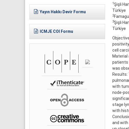
1
Şişli Ha
Türkiye
Yayın Hakkı Devir Formu
2
Famagus
3
Şişli Ha
Türkiye
ICMJE COI Formu
Objectiv
positivit
cell carc
Material
patients
was obse
Results:
pulmonar
with tum
node-pos
signific
stage ly
with hist
Conclusio
and with
up close