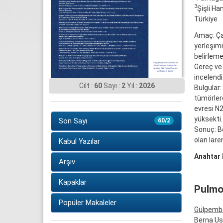
3
Şişli Ha
Türkiye
Amaç: Çal
yerleşimi
belirleme
Gereç ve 
incelend
Cilt :
60
Sayı :
2
Yıl :
2026
Bulgular:
tümörler
evresi N
yüksekti.
Son Sayı
60/2
Sonuç: Bo
olan lare
Kabul Yazılar
Anahtar 
Arşiv
Kapaklar
Pulmo
Popüler Makaleler
Gülpemb
Berna Us