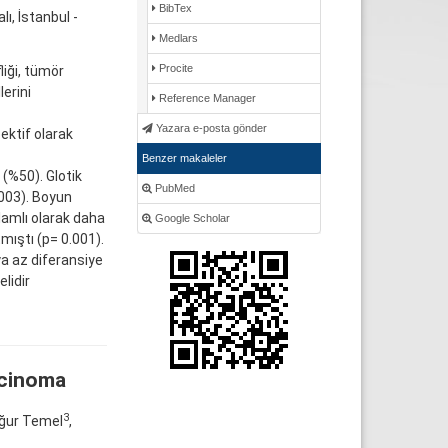
BibTex
ı, İstanbul -
Medlars
Procite
iği, tümör
erini
Reference Manager
Yazara e-posta gönder
ektif olarak
Benzer makaleler
(%50). Glotik
PubMed
003). Boyun
amlı olarak daha
Google Scholar
mıştı (p= 0.001).
ya az diferansiye
lidir
rcinoma
3
Uğur Temel
,