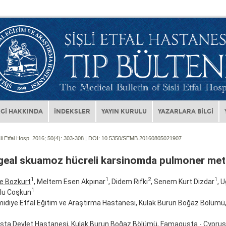
Gİ HAKKINDA
İNDEKSLER
YAYIN KURULU
YAZARLARA BİLGİ
li Etfal Hosp. 2016; 50(4):
303-308 | DOI:
10.5350/SEMB.20160805021907
geal skuamoz hücreli karsinomda pulmoner met
1
1
2
1
e Bozkurt
, Meltem Esen Akpınar
, Didem Rıfkı
, Senem Kurt Dizdar
, 
1
lu Coşkun
midiye Etfal Eğitim ve Araştırma Hastanesi, Kulak Burun Boğaz Bölümü, 
ta Devlet Hastanesi, Kulak Burun Boğaz Bölümü, Famagusta - Cyprus