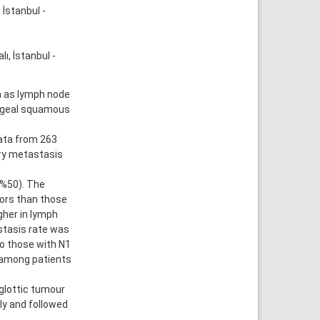
İstanbul -
ı, İstanbul -
h as lymph node
ryngeal squamous
Data from 263
ary metastasis
(%50). The
mors than those
gher in lymph
stasis rate was
o those with N1
 among patients
glottic tumour
ly and followed