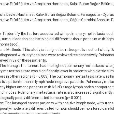
midiye Etfal Eğitim ve Araştırma Hastanesi, Kulak Burun Boğaz Bölümü, 
ta Devlet Hastanesi, Kulak Burun Boğaz Bölümü, Famagusta - Cyprus
midiye Etfal Eğitim ve Araştırma Hastanesi, Göğüs Cerrahisi Anabilim Dal
e: To identify the factors associated with pulmonary metastasis, suc
y, tumour location and histological differentiation in patients with la
inoma (scc).
 and Methods: This study is designed as retrospective cohort study. 
 diagnosed with laryngeal scc were reviewed retrospectively. Pulmon
rved in 39 of these patients.
 The transglottic tumors had the highest pulmonary metastasis rate 
y metastasis rate was significantly lower in patients with glottic tu
ors in other regions (p= 0.003) The pulmonary metastasis rate was hi
itive patients than in lymph node-negative patients. Pulmonary meta
antly higher among patients with N2-N3 stage lymph nodes compared t
mph nodes. Pulmonary metastasis rate is also increased significantly
ologically poorly differentiated tumours (p= 0.001).
n: The laryngeal cancer patients with positive lymph node, with trans
 poorly/moderately differentiated tumour should be monitored careful
ly for possible pulmonary metastasis.