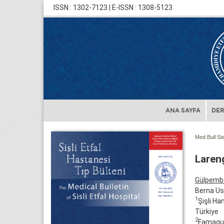
ISSN : 1302-7123 | E-ISSN : 1308-5123
ANA SAYFA
DER
Med Bull Sis
Laren
Gülpemb
Berna Us
1
Şişli Ha
Türkiye
2
Famagus