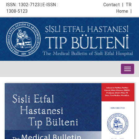
ISSN : 1302-7123 | E-ISSN :
Contact
|
TR
1308-5123
Home
|
Togg
navig