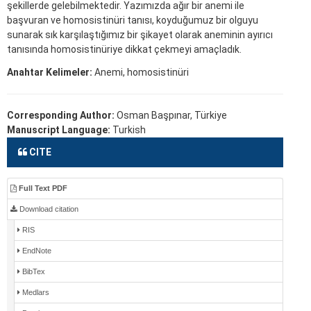
şekillerde gelebilmektedir. Yazımızda ağır bir anemi ile
başvuran ve homosistinüri tanısı, koyduğumuz bir olguyu
sunarak sık karşılaştığımız bir şikayet olarak aneminin ayırıcı
tanısında homosistinüriye dikkat çekmeyi amaçladık.
Anahtar Kelimeler:
Anemi, homosistinüri
Corresponding Author:
Osman Başpınar, Türkiye
Manuscript Language:
Turkish
CITE
Full Text PDF
Download citation
RIS
EndNote
BibTex
Medlars