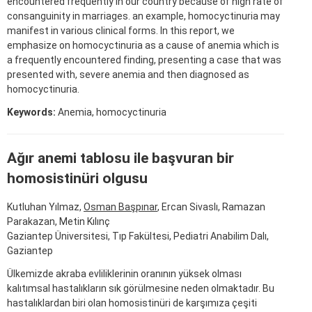
encountered frequently in our country because of high rate of
consanguinity in marriages. an example, homocyctinuria may
manifest in various clinical forms. In this report, we
emphasize on homocyctinuria as a cause of anemia which is
a frequently encountered finding, presenting a case that was
presented with, severe anemia and then diagnosed as
homocyctinuria.
Keywords:
Anemia, homocyctinuria
Ağır anemi tablosu ile başvuran bir
homosistinüri olgusu
Kutluhan Yılmaz,
Osman Başpınar
, Ercan Sivaslı, Ramazan
Parakazan, Metin Kılınç
Gaziantep Üniversitesi, Tıp Fakültesi, Pediatri Anabilim Dalı,
Gaziantep
Ülkemizde akraba evliliklerinin oranının yüksek olması
kalıtımsal hastalıkların sık görülmesine neden olmaktadır. Bu
hastalıklardan biri olan homosistinüri de karşımıza çeşiti