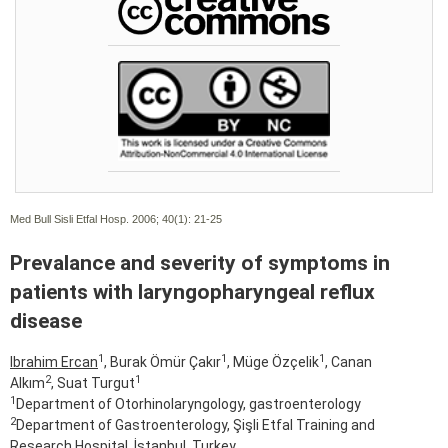
Med Bull Sisli Etfal Hosp. 2006; 40(1):
21-25
Prevalance and severity of symptoms in
patients with laryngopharyngeal reflux
disease
1
1
1
Ibrahim Ercan
, Burak Ömür Çakır
, Müge Özçelik
, Canan
2
1
Alkım
, Suat Turgut
1
Department of Otorhinolaryngology, gastroenterology
2
Department of Gastroenterology, Şişli Etfal Training and
Research Hospital, İstanbul, Turkey