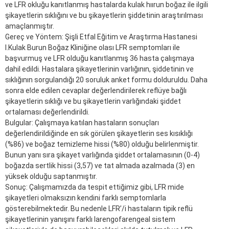
ve LFR okluğu kanıtlanmış hastalarda kulak hıırun boğaz ile ilgili
şikayetlerin sıklığını ve bu şikayetlerin şiddetinin araştırılması
amaçlanmıştır.
Gereç ve Yöntem: Şişli Etfal Eğitim ve Araştırma Hastanesi
I.Kulak Burun Boğaz Kliniğine olası LFR semptomları ile
başvurmuş ve LFR olduğu kanıtlanmış 36 hasta çalışmaya
dahil edildi. Hastalara şikayetlerinin varlığının, şiddetinin ve
sıklığının sorgulandığı 20 soruluk anket formu dolduruldu. Daha
sonra elde edilen cevaplar değerlendirilerek reflüye bağlı
şikayetlerin sıklığı ve bu şikayetlerin varlığındaki şiddet
ortalaması değerlendirildi.
Bulgular: Çalışmaya katılan hastaların sonuçları
değerlendirildiğinde en sık görülen şikayetlerin ses kısıklığı
(%86) ve boğaz temizleme hissi (%80) olduğu belirlenmiştir.
Bunun yanı sıra şikayet varlığında şiddet ortalamasının (0-4)
boğazda sertlik hissi (3,57) ve tat almada azalmada (3) en
yüksek olduğu saptanmıştır.
Sonuç: Çalışmamızda da tespit ettiğimiz gibi, LFR mide
şikayetleri olmaksızın kendini farklı semptomlarla
gösterebilmektedir. Bu nedenle LFR’/i hastaların tipik reflü
şikayetlerinin yanışını farklı larengofarengeal sistem