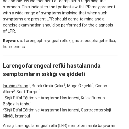
be completely independent of complaints regerding the
stomach. This indicates that patients with LPR may present
with a wide range of symptoms implying that when such
symptoms are present LPR should come to mind and a
concise examination should be performed for the diagnosis
of LPR.
Keywords:
Larengopharyngeal reflux, gastroesophagel reflux,
hoarseness.
Larengofarengeal reflü hastalarında
semptomların sıklığı ve şiddeti
1
1
1
Ibrahim Ercan
, Burak Ömür Çakır
, Müge Özçelik
, Canan
2
1
Alkım
, Suat Turgut
1
Şişli Etfal Eğitim ve Araştırma Hastanesi, Kulak Burnun
Boğaz, İstanbul
2
Şişli Etfal Eğitim ve Araştırma Hastanesi, Gastroenteroloji
Kliniği, İstanbul
Amaç: Larengofarengeal reflii (LFR) semptomları ile başvuran