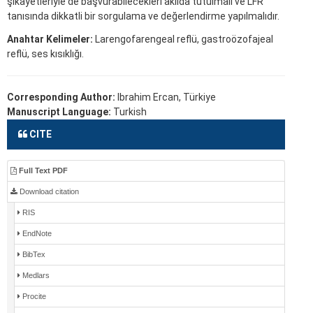
şikayetleriyle de başvurabilecekleri akılda tutulmalı ve LFR
tanısında dikkatli bir sorgulama ve değerlendirme yapılmalıdır.
Anahtar Kelimeler:
Larengofarengeal reflü, gastroözofajeal
reflü, ses kısıklığı.
Corresponding Author:
Ibrahim Ercan, Türkiye
Manuscript Language:
Turkish
CITE
Full Text PDF
Download citation
RIS
EndNote
BibTex
Medlars
Procite