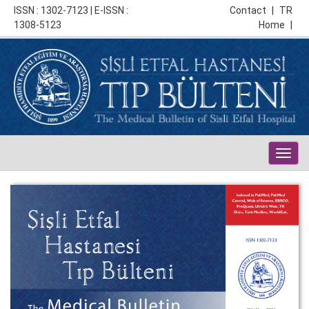
ISSN : 1302-7123 | E-ISSN :
Contact
|
TR
1308-5123
Home
|
Togg
navig