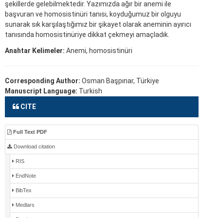
şekillerde gelebilmektedir. Yazımızda ağır bir anemi ile
başvuran ve homosistinüri tanısı, koyduğumuz bir olguyu
sunarak sık karşılaştığımız bir şikayet olarak aneminin ayırıcı
tanısında homosistinüriye dikkat çekmeyi amaçladık.
Anahtar Kelimeler:
Anemi, homosistinüri
Corresponding Author:
Osman Başpınar, Türkiye
Manuscript Language:
Turkish
CITE
Full Text PDF
Download citation
RIS
EndNote
BibTex
Medlars