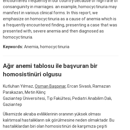
encountered frequently in our country because of high rate of
consanguinity in marriages. an example, homocyctinuria may
manifest in various clinical forms. In this report, we
emphasize on homocyctinuria as a cause of anemia which is
a frequently encountered finding, presenting a case that was
presented with, severe anemia and then diagnosed as
homocyctinuria.
Keywords:
Anemia, homocyctinuria
Ağır anemi tablosu ile başvuran bir
homosistinüri olgusu
Kutluhan Yılmaz,
Osman Başpınar
, Ercan Sivaslı, Ramazan
Parakazan, Metin Kılınç
Gaziantep Üniversitesi, Tıp Fakültesi, Pediatri Anabilim Dalı,
Gaziantep
Ülkemizde akraba evliliklerinin oranının yüksek olması
kalıtımsal hastalıkların sık görülmesine neden olmaktadır. Bu
hastalıklardan biri olan homosistinüri de karşımıza çeşiti