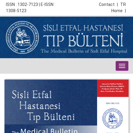
ISSN : 1302-7123 | E-ISSN :
Contact
|
TR
1308-5123
Home
|
Togg
navig