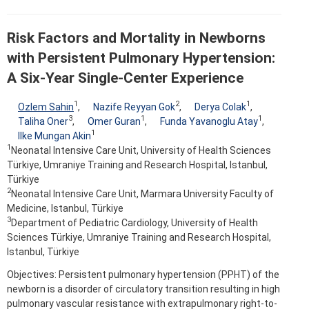
Risk Factors and Mortality in Newborns
with Persistent Pulmonary Hypertension:
A Six-Year Single-Center Experience
1
2
1
Ozlem Sahin
,
Nazife Reyyan Gok
,
Derya Colak
,
3
1
1
Taliha Oner
,
Omer Guran
,
Funda Yavanoglu Atay
,
1
Ilke Mungan Akin
1
Neonatal Intensive Care Unit, University of Health Sciences
Türkiye, Umraniye Training and Research Hospital, Istanbul,
Türkiye
2
Neonatal Intensive Care Unit, Marmara University Faculty of
Medicine, Istanbul, Türkiye
3
Department of Pediatric Cardiology, University of Health
Sciences Türkiye, Umraniye Training and Research Hospital,
Istanbul, Türkiye
Objectives: Persistent pulmonary hypertension (PPHT) of the
newborn is a disorder of circulatory transition resulting in high
pulmonary vascular resistance with extrapulmonary right-to-