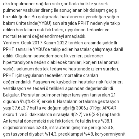
ekstrapulmoner sağdan sola şantlarla birlikte yüksek
pulmoner vasküler direnç ile sonuçlanan bir dolaşım geçiş
bozukluğudur. Bu çalışmada, hastanemiz yenidoğan yoğun
bakım ünitesinde(YYBÜ) son altı yılda PPHT nedeniyle takip
edilen hastaların risk faktörleri, uygulanan tedaviler ve
mortalitelerini değerlendirmeyi amaçladık.
Yöntem: Ocak 2017-Kasım 2022 tarihleri arasında şiddetli
PPHT tanısı ile YYBÜ’de takip edilen hastalar çalışmaya dahil
edildi. Olguların sosyodemografik verileri, pulmoner
hipertansiyona neden olabilecek tanıları, konjenital anomali
varlığı, solunum destek tedavi ve hastanede izlem süreleri,
PPHT için uygulanan tedaviler, mortalite oranları
değerlendirildi. Yaşayan ve kaybedilen hastalar risk faktörleri,
ventilasyon ve tedavi özellikleri açısından değerlendirildi.
Bulgular: Persistan pulmoner hipertansiyon tanısı alan 21
olgunun 9’u(%42.9) erkekti. Hastaların ortalama gestasyon
yaşı 37.6±3.7 hafta ve doğum ağırlığı 3006± 819gr, APGAR
skoru 1. ve 5. dakikalarda sırasıyla 4(2-7) ve 6(3-8) saptandı.
Antenatal dönemdeki risk faktörleri: fetal distres %38.1,
oligohidramnios %23.8, intrauterin gelişme geriliği %23.8,
gestasyonel diyabet %14.3, preeklampsi %4.8, koryoamniyonit