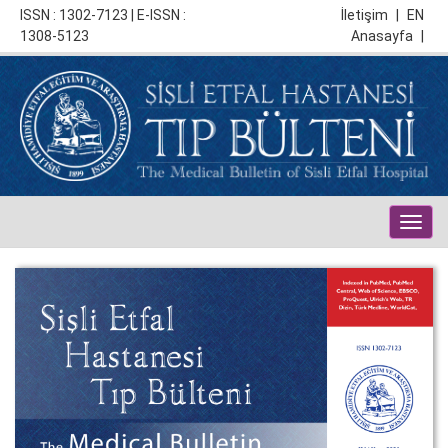
ISSN : 1302-7123 | E-ISSN :
İletişim
|
EN
1308-5123
Anasayfa
|
Togg
navig