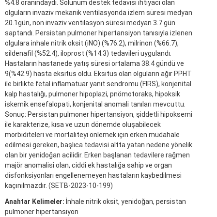
%4.8 oranındaydı. Solunum destek tedavisi ihtiyacı olan
olguların invaziv mekanik ventilasyonda izlem süresi medyan
20.1gün, non invaziv ventilasyon süresi medyan 3.7 gün
saptandı. Persistan pulmoner hipertansiyon tanısıyla izlenen
olgulara inhale nitrik oksit (iNO) (%76.2), milrinon (%66.7),
sildenafil (%52.4), iloprost (%14.3) tedavileri uygulandı.
Hastaların hastanede yatış süresi ortalama 38.4 gündü ve
9(%42.9) hasta eksitus oldu. Eksitus olan olguların ağır PPHT
ile birlikte fetal inflamatuar yanıt sendromu (FIRS), konjenital
kalp hastalığı, pulmoner hipoplazi, pnömotoraks, hipoksik
iskemik ensefalopati, konjenital anomali tanıları mevcuttu.
Sonuç: Persistan pulmoner hipertansiyon, şiddetli hipoksemi
ile karakterize, kısa ve uzun dönemde oluşabilecek
morbiditeleri ve mortaliteyi önlemek için erken müdahale
edilmesi gereken, başlıca tedavisi altta yatan nedene yönelik
olan bir yenidoğan acilidir. Erken başlanan tedavilere rağmen
majör anomalisi olan, ciddi ek hastalığa sahip ve organ
disfonksiyonları engellenemeyen hastaların kaybedilmesi
kaçınılmazdır. (SETB-2023-10-199)
Anahtar Kelimeler:
İnhale nitrik oksit, yenidoğan, persistan
pulmoner hipertansiyon