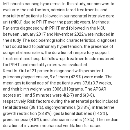
left shunts causing hypoxemia. In this study, our aim was to
evaluate the risk factors, administered treatments, and
mortality of patients followed in our neonatal intensive care
unit (NICU) due to PPHT over the past six years. Methods:
Patients diagnosed with PPHT and followed in the NICU
between January 2017 and November 2022 were included in
the study. The sociodemographic characteristics, diagnoses
that could lead to pulmonary hypertension, the presence of
congenital anomalies, the duration of respiratory support
treatment and hospital follow-up, treatments administered
for PPHT, and mortality rates were evaluated.
Results: Out of 21 patients diagnosed with persistent
pulmonary hypertension, 9 of them (42.9%) were male. The
mean gestational age of the patients was 37.6±3.7 weeks,
and their birth weight was 3006±819grams. The APGAR
scores at 1 and 5 minutes were 4(2-7) and 6(3-8),
respectively. Risk factors during the antenatal period included
fetal distress (38.1%), oligohydramnios (23.8%), intrauterine
growth restriction (23.8%), gestational diabetes (14.3%),
preeclampsia (4.8%), and chorioamnionitis (4.8%). The median
duration of invasive mechanical ventilation for cases