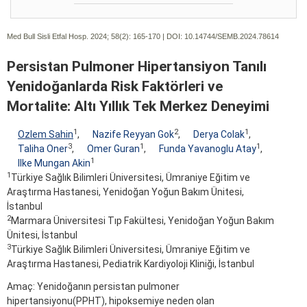
Med Bull Sisli Etfal Hosp. 2024; 58(2):
165-170 | DOI:
10.14744/SEMB.2024.78614
Persistan Pulmoner Hipertansiyon Tanılı
Yenidoğanlarda Risk Faktörleri ve
Mortalite: Altı Yıllık Tek Merkez Deneyimi
1
2
1
Ozlem Sahin
,
Nazife Reyyan Gok
,
Derya Colak
,
3
1
1
Taliha Oner
,
Omer Guran
,
Funda Yavanoglu Atay
,
1
Ilke Mungan Akin
1
Türkiye Sağlık Bilimleri Üniversitesi, Ümraniye Eğitim ve
Araştırma Hastanesi, Yenidoğan Yoğun Bakım Ünitesi,
İstanbul
2
Marmara Üniversitesi Tıp Fakültesi, Yenidoğan Yoğun Bakım
Ünitesi, İstanbul
3
Türkiye Sağlık Bilimleri Üniversitesi, Ümraniye Eğitim ve
Araştırma Hastanesi, Pediatrik Kardiyoloji Kliniği, İstanbul
Amaç: Yenidoğanın persistan pulmoner
hipertansiyonu(PPHT), hipoksemiye neden olan