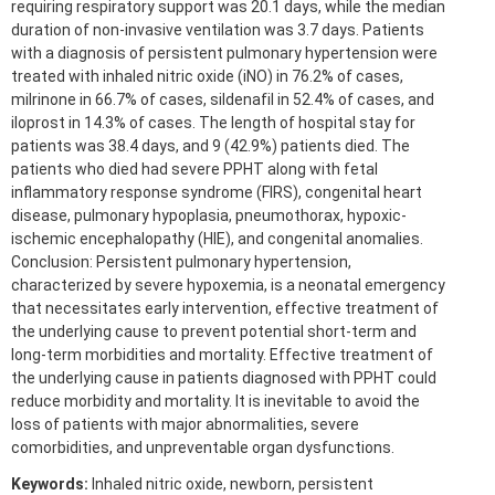
requiring respiratory support was 20.1 days, while the median
duration of non-invasive ventilation was 3.7 days. Patients
with a diagnosis of persistent pulmonary hypertension were
treated with inhaled nitric oxide (iNO) in 76.2% of cases,
milrinone in 66.7% of cases, sildenafil in 52.4% of cases, and
iloprost in 14.3% of cases. The length of hospital stay for
patients was 38.4 days, and 9 (42.9%) patients died. The
patients who died had severe PPHT along with fetal
inflammatory response syndrome (FIRS), congenital heart
disease, pulmonary hypoplasia, pneumothorax, hypoxic-
ischemic encephalopathy (HIE), and congenital anomalies.
Conclusion: Persistent pulmonary hypertension,
characterized by severe hypoxemia, is a neonatal emergency
that necessitates early intervention, effective treatment of
the underlying cause to prevent potential short-term and
long-term morbidities and mortality. Effective treatment of
the underlying cause in patients diagnosed with PPHT could
reduce morbidity and mortality. It is inevitable to avoid the
loss of patients with major abnormalities, severe
comorbidities, and unpreventable organ dysfunctions.
Keywords:
Inhaled nitric oxide, newborn, persistent