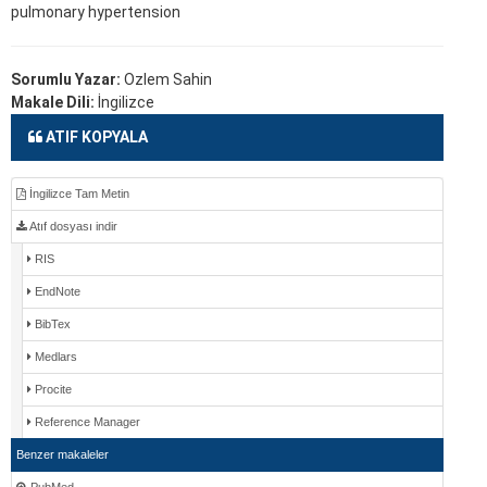
pulmonary hypertension
Sorumlu Yazar:
Ozlem Sahin
Makale Dili:
İngilizce
ATIF KOPYALA
İngilizce Tam Metin
Atıf dosyası indir
RIS
EndNote
BibTex
Medlars
Procite
Reference Manager
Benzer makaleler
PubMed