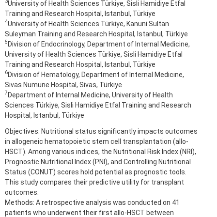
3
University of Health Sciences Türkiye, Sisli Hamidiye Etfal
Training and Research Hospital, Istanbul, Türkiye
4
University of Health Sciences Türkiye, Kanuni Sultan
Suleyman Training and Research Hospital, Istanbul, Türkiye
5
Division of Endocrinology, Department of Internal Medicine,
University of Health Sciences Türkiye, Sisli Hamidiye Etfal
Training and Research Hospital, Istanbul, Türkiye
6
Division of Hematology, Department of Internal Medicine,
Sivas Numune Hospital, Sivas, Türkiye
7
Department of Internal Medicine, University of Health
Sciences Türkiye, Sisli Hamidiye Etfal Training and Research
Hospital, Istanbul, Türkiye
Objectives: Nutritional status significantly impacts outcomes
in allogeneic hematopoietic stem cell transplantation (allo-
HSCT). Among various indices, the Nutritional Risk Index (NRI),
Prognostic Nutritional Index (PNI), and Controlling Nutritional
Status (CONUT) scores hold potential as prognostic tools.
This study compares their predictive utility for transplant
outcomes.
Methods: A retrospective analysis was conducted on 41
patients who underwent their first allo-HSCT between