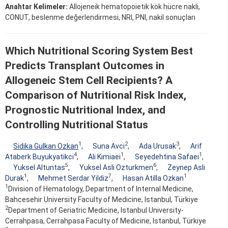
Anahtar Kelimeler:
Allojeneik hematopoietik kök hücre nakli,
CONUT, beslenme değerlendirmesi, NRI, PNI, nakil sonuçları
Which Nutritional Scoring System Best
Predicts Transplant Outcomes in
Allogeneic Stem Cell Recipients? A
Comparison of Nutritional Risk Index,
Prognostic Nutritional Index, and
Controlling Nutritional Status
1
2
3
Sidika Gulkan Ozkan
,
Suna Avci
,
Ada Urusak
,
Arif
4
1
1
Ataberk Buyukyatikci
,
Ali Kimiaei
,
Seyedehtina Safaei
,
5
6
Yuksel Altuntas
,
Yuksel Asli Ozturkmen
,
Zeynep Asli
1
7
1
Durak
,
Mehmet Serdar Yildiz
,
Hasan Atilla Ozkan
1
Division of Hematology, Department of Internal Medicine,
Bahcesehir University Faculty of Medicine, Istanbul, Türkiye
2
Department of Geriatric Medicine, Istanbul University-
Cerrahpasa, Cerrahpasa Faculty of Medicine, Istanbul, Türkiye