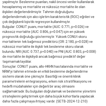
yapılmıştır. Beslenme puanları, nakil öncesi veriler kullanılarak
hesaplanmış ve mortalite ve nükssüz mortalite ile olan
ilişkileri değerlendirilmiştir. Tahmin doğruluğunu
değerlendirmek için alıcı işletim karakteristik (ROC) eğrileri ve
çok değişkenli lojistik regresyon kullanılmıştır.
Bulgular: CONUT puanı, mortalite (AUC: 0.771, p=0.026) ve
nükssüz mortalite (AUC: 0.806, p=0.047) için en yüksek
prognostik doğruluğu göstermiştir. Yüksek CONUt skoru
mortalitenin tek bağımsız prediktörü (OR: 2.180, p=0.028) ve
nükssüz mortalite ile ilişkili tek beslenme skoru olarak
bulundu. NRI (AUC: 0.737, p=0.040) ve PNI (AUC: 0.803, p=0.008)
de mortalite ile ilişkiliydi ancak bağımsız prediktif değer
taşımamaktaydılar.
Sonuçlar: CONUT puanı, allo-HKHN hastalarında mortalite ve
NRM'yi tahmin etmede en etkili beslenme değerlendirme
sistemi olarak öne çıkmıştır. Basitliği ve önemli klinik
parametrelerin entegrasyonu, erken risk stratifikasyonu ve
hedefli müdahaleler için değerli bir araç olmasını
sağlamaktadır. Bu bulguları doğrulamak ve beslenme yönetimi
stratejilerini geliştirmek için daha büyük kohortlarla yapılacak
daha fazla çalışmaya ihtiyaç vardır. (SETB-2024-12-210)