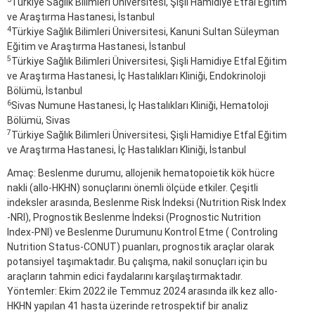
Türkiye Sağlık Bilimleri Üniversitesi, Şişli Hamidiye Etfal Eğitim
ve Araştırma Hastanesi, İstanbul
4
Türkiye Sağlık Bilimleri Üniversitesi, Kanuni Sultan Süleyman
Eğitim ve Araştırma Hastanesi, İstanbul
5
Türkiye Sağlık Bilimleri Üniversitesi, Şişli Hamidiye Etfal Eğitim
ve Araştırma Hastanesi, İç Hastalıkları Kliniği, Endokrinoloji
Bölümü, İstanbul
6
Sivas Numune Hastanesi, İç Hastalıkları Kliniği, Hematoloji
Bölümü, Sivas
7
Türkiye Sağlık Bilimleri Üniversitesi, Şişli Hamidiye Etfal Eğitim
ve Araştırma Hastanesi, İç Hastalıkları Kliniği, İstanbul
Amaç: Beslenme durumu, allojenik hematopoietik kök hücre
nakli (allo-HKHN) sonuçlarını önemli ölçüde etkiler. Çeşitli
indeksler arasında, Beslenme Risk İndeksi (Nutrition Risk Index
-NRI), Prognostik Beslenme İndeksi (Prognostic Nutrition
Index-PNI) ve Beslenme Durumunu Kontrol Etme ( Controling
Nutrition Status-CONUT) puanları, prognostik araçlar olarak
potansiyel taşımaktadır. Bu çalışma, nakil sonuçları için bu
araçların tahmin edici faydalarını karşılaştırmaktadır.
Yöntemler: Ekim 2022 ile Temmuz 2024 arasında ilk kez allo-
HKHN yapılan 41 hasta üzerinde retrospektif bir analiz