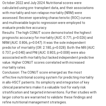
October 2022 and July 2024. Nutritional scores were
calculated using pre-transplant data, and their associations
with mortality and non-relapse mortality (NRM) were
assessed. Receiver operating characteristic (ROC) curves
and multivariable logistic regression were employed to
evaluate predictive accuracy.
Results: The high CONUT score demonstrated the highest
prognostic accuracy for mortality (AUC: 0.771, p=0.026) and
NRM (AUC: 0.806, p=0.047). It was the sole independent
predictor of mortality (OR: 2.180, p=0.028). Both the NRI (AUC:
0.737, p=0.040) and PNI (AUC: 0.803, p=0.008) were also
associated with mortality but lacked independent predictive
value. Higher CONUT scores correlated with increased
mortality rates.
Conclusion: The CONUT score emerged as the most
effective nutritional scoring system for predicting mortality
in allo-HSCT patients. Its simplicity and integration of key
clinical parameters make it a valuable tool for early risk
stratification and targeted interventions. Further studies with
larger cohorts are warranted to validate these findings and
refine nutritional management strategies.