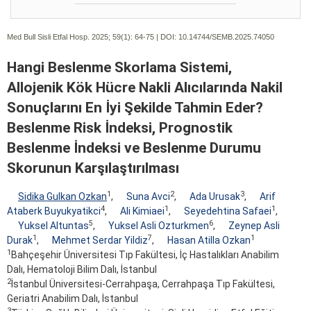
Med Bull Sisli Etfal Hosp. 2025; 59(1):
64-75 | DOI:
10.14744/SEMB.2025.74050
Hangi Beslenme Skorlama Sistemi,
Allojenik Kök Hücre Nakli Alıcılarında Nakil
Sonuçlarını En İyi Şekilde Tahmin Eder?
Beslenme Risk İndeksi, Prognostik
Beslenme İndeksi ve Beslenme Durumu
Skorunun Karşılaştırılması
1
2
3
Sidika Gulkan Ozkan
,
Suna Avci
,
Ada Urusak
,
Arif
4
1
1
Ataberk Buyukyatikci
,
Ali Kimiaei
,
Seyedehtina Safaei
,
5
6
Yuksel Altuntas
,
Yuksel Asli Ozturkmen
,
Zeynep Asli
1
7
1
Durak
,
Mehmet Serdar Yildiz
,
Hasan Atilla Ozkan
1
Bahçeşehir Üniversitesi Tıp Fakültesi, İç Hastalıkları Anabilim
Dalı, Hematoloji Bilim Dalı, İstanbul
2
İstanbul Üniversitesi-Cerrahpaşa, Cerrahpaşa Tıp Fakültesi,
Geriatri Anabilim Dalı, İstanbul
3