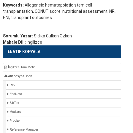
Keywords:
Allogeneic hematopoietic stem cell
transplantation, CONUT score, nutritional assessment, NRI,
PNI, transplant outcomes
Sorumlu Yazar:
Sidika Gulkan Ozkan
Makale Dili:
İngilizce
ATIF KOPYALA
İngilizce Tam Metin
Atıf dosyası indir
RIS
EndNote
BibTex
Medlars
Procite
Reference Manager