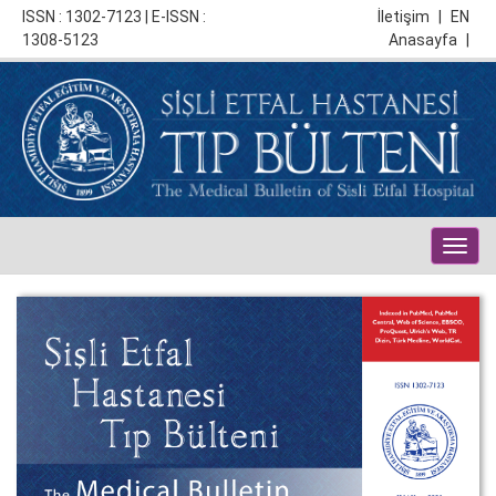
ISSN : 1302-7123 | E-ISSN :
İletişim
|
EN
1308-5123
Anasayfa
|
Togg
navig