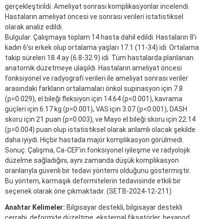
gerçekleştirildi. Ameliyat sonrası komplikasyonlar incelendi.
Hastaların ameliyat öncesi ve sonrası verileri istatistiksel
olarak analiz edildi.
Bulgular: Çalışmaya toplam 14 hasta dahil edildi. Hastaların 8’i
kadın 6’sı erkek olup ortalama yaşları 17.1 (11-34) idi. Ortalama
takip süreleri 18.4 ay (6.8-32.9) idi. Tüm hastalarda planlanan
anatomik düzetmeye ulaşıldı. Hastaların ameliyat öncesi
fonksiyonel ve radyografi verileri ile ameliyat sonrası veriler
arasındaki farkların ortalamaları önkol supinasyon için 7.8
(p=0.029), el bileği fleksiyon için 14.64 (p<0.001), kavrama
güçleri için 6.17 kg (p=0.001), VAS için 3.07 (p<0.001), DASH
skoru için 21 puan (p=0.003), ve Mayo el bileği skoru için 22.14
(p=0.004) puan olup istatistiksel olarak anlamlı olacak şekilde
daha iyiydi. Hiçbir hastada majör komplikasyon görülmedi.
Sonuç: Çalışma, Ca-CEF’in fonksiyonel iyileşme ve radyolojik
düzelme sağladığını, aynı zamanda düşük komplikasyon
oranlarıyla güvenli bir tedavi yöntemi olduğunu göstermiştir.
Bu yöntem, karmaşık deformitelerin tedavisinde etkili bir
seçenek olarak öne çıkmaktadır. (SETB-2024-12-211)
Anahtar Kelimeler:
Bilgisayar destekli, bilgisayar destekli
cerrahi, deformite düzeltme, eksternal fiksatörler, hexapod,