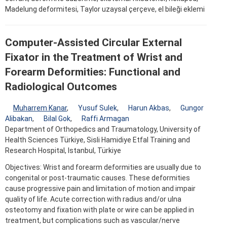
Madelung deformitesi, Taylor uzaysal çerçeve, el bileği eklemi
Computer-Assisted Circular External
Fixator in the Treatment of Wrist and
Forearm Deformities: Functional and
Radiological Outcomes
Muharrem Kanar
,
Yusuf Sulek
,
Harun Akbas
,
Gungor
Alibakan
,
Bilal Gok
,
Raffi Armagan
Department of Orthopedics and Traumatology, University of
Health Sciences Türkiye, Sisli Hamidiye Etfal Training and
Research Hospital, Istanbul, Türkiye
Objectives: Wrist and forearm deformities are usually due to
congenital or post-traumatic causes. These deformities
cause progressive pain and limitation of motion and impair
quality of life. Acute correction with radius and/or ulna
osteotomy and fixation with plate or wire can be applied in
treatment, but complications such as vascular/nerve