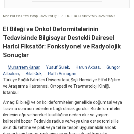
Med Bull Sisli Etfal Hosp. 2025; 59(1):
1-7 | DOI:
10.14744/SEMB.2025.56659
El Bileği ve Önkol Deformitelerinin
Tedavisinde Bilgisayar Destekli Dairesel
Harici Fiksatör: Fonksiyonel ve Radyolojik
Sonuçlar
Muharrem Kanar
,
Yusuf Sulek
,
Harun Akbas
,
Gungor
Alibakan
,
Bilal Gok
,
Raffi Armagan
Türkiye Sağlık Bilimleri Üniversitesi, Şişli Hamidiye Etfal Eğitim
ve Araştırma Hastanesi, Ortopedi ve Travmatoloji Kliniği,
İstanbul
Amaç: El bileği ve ön kol deformiteleri genellikle doğumsal veya
travma sonrası nedenlere bağlı olarak görülür. Bu deformiteler
ilerleyici ağrı ve hareket kısıtlılığına neden olur ve yaşam
kalitesini bozar. Tedavide radius ve/veya ulna osteotomisi ile
akut düzeltme ve plak veya tel ile tespit uygulanabilir ancak
damar/sinir hasarı, malunion ve yetersiz düzeltme gibi