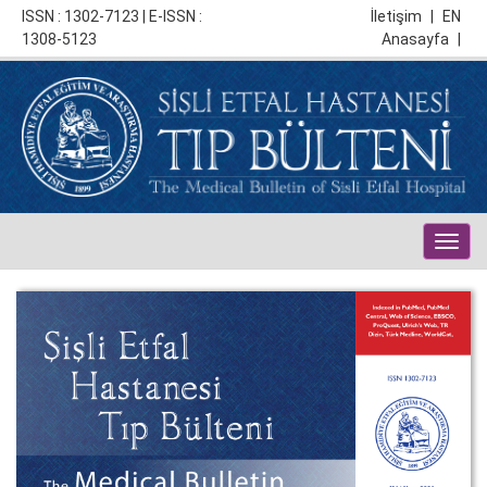
ISSN : 1302-7123 | E-ISSN :
İletişim
|
EN
1308-5123
Anasayfa
|
Togg
navig