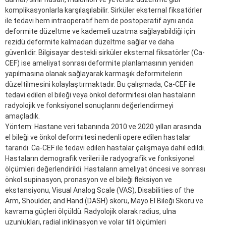
komplikasyonlarla karşılaşılabilir. Sirküler eksternal fiksatörler
ile tedavi hem intraoperatif hem de postoperatif aynı anda
deformite düzeltme ve kademeli uzatma sağlayabildiği için
rezidü deformite kalmadan düzeltme sağlar ve daha
güvenlidir. Bilgisayar destekli sirküler eksternal fiksatörler (Ca-
CEF) ise ameliyat sonrası deformite planlamasının yeniden
yapılmasına olanak sağlayarak karmaşık deformitelerin
düzeltilmesini kolaylaştırmaktadır. Bu çalışmada, Ca-CEF ile
tedavi edilen el bileği veya önkol deformitesi olan hastaların
radyolojik ve fonksiyonel sonuçlarını değerlendirmeyi
amaçladık.
Yöntem: Hastane veri tabanında 2010 ve 2020 yılları arasında
el bileği ve önkol deformitesi nedenli opere edilen hastalar
tarandı. Ca-CEF ile tedavi edilen hastalar çalışmaya dahil edildi.
Hastaların demografik verileri ile radyografik ve fonksiyonel
ölçümleri değerlendirildi. Hastaların ameliyat öncesi ve sonrası
önkol supinasyon, pronasyon ve el bileği fleksiyon ve
ekstansiyonu, Visual Analog Scale (VAS), Disabilities of the
Arm, Shoulder, and Hand (DASH) skoru, Mayo El Bileği Skoru ve
kavrama güçleri ölçüldü. Radyolojik olarak radius, ulna
uzunlukları, radial inklinasyon ve volar tilt ölçümleri