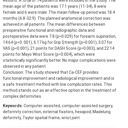
Results: A total of 14 patients were included in the study. The
mean age of the patients was 17.1 years (11-34), 8 were
female and 6 were male. The mean follow-up period was 18.4
months (6.8-32.9). The planned anatomical correction was
achieved in all patients. The mean differences between
preoperative functional and radiographic data and
postoperative data were 7.8 (p=0.029) for forearm supination,
14.64 (p<0. 001), 6.17 kg for Grip Strength (p=0.001), 3.07 for
VAS (p<0.001), 21 points for DASH Score (p=0.003), and 22.14
points for Mayo Wrist Score (p=0.004), which were
statistically significantly better. No major complications were
observed in any patient.
Conclusion: The study showed that Ca-CEF provides
functional improvement and radiological improvement and is
a safe treatment method with low complication rates. This
method stands out as an effective option in the treatment of
complex deformities.
Keywords:
Computer-assisted, computer-assisted surgery,
deformity correction, external fixators, hexapod, Madelung
deformity, Taylor spatial frame, wrist joint