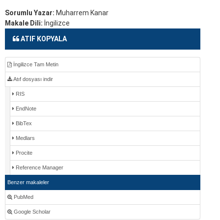
Sorumlu Yazar:
Muharrem Kanar
Makale Dili:
İngilizce
ATIF KOPYALA
İngilizce Tam Metin
Atıf dosyası indir
RIS
EndNote
BibTex
Medlars
Procite
Reference Manager
Benzer makaleler
PubMed
Google Scholar