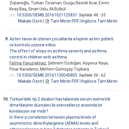
Zübarioğlu, Türkan Toraman, Duygu Besnili Acar, Evrim
Kıray Baş, Sinan Uslu, Ali Bülbül
doi:
10.5350/SEMB.20161021125831
Sayfalar 48 - 55
Makale Özeti
|
Tam Metin PDF
|
İngilizce Tam Metin
9.
Astım tanısı ile izlenen çocuklarda atopinin astım şiddeti
ve kontrolü üzerine etkisi
The effect of atopy on asthma severity and asthma
control in children with asthma
Fatma Yavuzyılmaz
, Şebnem Özdoğan, Ayşenur Kaya,
Pınar Karadeniz, Meltem Gümüşay Topkara
doi:
10.5350/SEMB.20161130045805
Sayfalar 56 - 62
Makale Özeti
|
Tam Metin PDF
|
İngilizce Tam Metin
10.
Türkiye’deki tip 2 diyabet hastalarında serum asimetrik
dimetilarjinin düzeyleri ile ateroskleroz arasında bir
korelasyon var mıdır?
Is there a correlation between plasma levels of
asymmetric dimethylarginine (ADMA) levels and