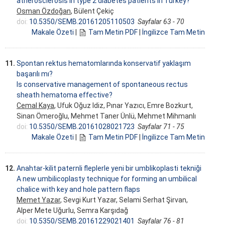
atherosclerosis in type 2 diabetes patients in Turkey?
Osman Özdoğan
, Bülent Çekiç
doi:
10.5350/SEMB.20161205110503
Sayfalar 63 - 70
Makale Özeti
|
Tam Metin PDF
|
İngilizce Tam Metin
11.
Spontan rektus hematomlarında konservatif yaklaşım
başarılı mı?
Is conservative management of spontaneous rectus
sheath hematoma effective?
Cemal Kaya
, Ufuk Oğuz Idiz, Pınar Yazıcı, Emre Bozkurt,
Sinan Ömeroğlu, Mehmet Taner Ünlü, Mehmet Mihmanlı
doi:
10.5350/SEMB.20161028021723
Sayfalar 71 - 75
Makale Özeti
|
Tam Metin PDF
|
İngilizce Tam Metin
12.
Anahtar-kilit paternli fleplerle yeni bir umblikoplasti tekniği
A new umbilicoplasty technique for forming an umbilical
chalice with key and hole pattern flaps
Memet Yazar
, Sevgi Kurt Yazar, Selami Serhat Şirvan,
Alper Mete Uğurlu, Semra Karşıdağ
doi:
10.5350/SEMB.20161229021401
Sayfalar 76 - 81