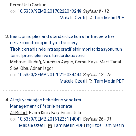
Berna Uslu Coskun
doi:
10.5350/SEMB.20170222043248
Sayfalar 8 - 12
Makale Özeti
|
Tam Metin PDF
3.
Basic principles and standardization of intraoperative
nerve monitoring in thyroid surgery
Tiroit cerrahisinde intraoperatif sinir monitorizasyonunun
temel prensipleri ve standardizasyonu
Mehmet Uludağ
, Nurcihan Aygun, Cemal Kaya, Mert Tanal,
Sibel Oba, Adnan Isgor
doi:
10.5350/SEMB.20170216084444
Sayfalar 13 - 25
Makale Özeti
|
Tam Metin PDF
4.
Ateşli yenidoğan bebeklerin yönetimi
Management of febrile neonate
Ali Bülbül
, Evrim Kıray Baş, Sinan Uslu
doi:
10.5350/SEMB.20161225114041
Sayfalar 26 - 31
Makale Özeti
|
Tam Metin PDF
|
İngilizce Tam Metin