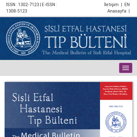
ISSN : 1302-7123 | E-ISSN :
İletişim
|
EN
1308-5123
Anasayfa
|
Togg
navig