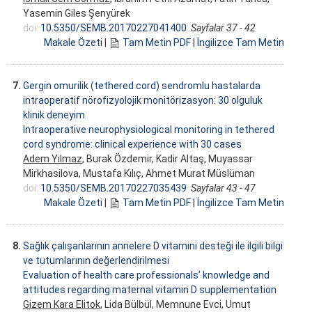
Yasemin Giles Şenyürek
doi:
10.5350/SEMB.20170227041400
Sayfalar 37 - 42
Makale Özeti
|
Tam Metin PDF
|
İngilizce Tam Metin
7.
Gergin omurilik (tethered cord) sendromlu hastalarda
intraoperatif nörofizyolojik monitörizasyon: 30 olguluk
klinik deneyim
Intraoperative neurophysiological monitoring in tethered
cord syndrome: clinical experience with 30 cases
Adem Yılmaz
, Burak Özdemir, Kadir Altaş, Muyassar
Mirkhasilova, Mustafa Kılıç, Ahmet Murat Müslüman
doi:
10.5350/SEMB.20170227035439
Sayfalar 43 - 47
Makale Özeti
|
Tam Metin PDF
|
İngilizce Tam Metin
8.
Sağlık çalışanlarının annelere D vitamini desteği ile ilgili bilgi
ve tutumlarının değerlendirilmesi
Evaluation of health care professionals’ knowledge and
attitudes regarding maternal vitamin D supplementation
Gizem Kara Elitok
, Lida Bülbül, Memnune Evci, Umut