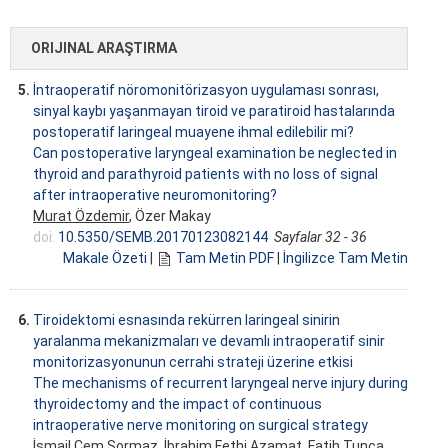
ORIJINAL ARAŞTIRMA
5.
İntraoperatif nöromonitörizasyon uygulaması sonrası,
sinyal kaybı yaşanmayan tiroid ve paratiroid hastalarında
postoperatif laringeal muayene ihmal edilebilir mi?
Can postoperative laryngeal examination be neglected in
thyroid and parathyroid patients with no loss of signal
after intraoperative neuromonitoring?
Murat Özdemir
, Özer Makay
doi:
10.5350/SEMB.20170123082144
Sayfalar 32 - 36
Makale Özeti
|
Tam Metin PDF
|
İngilizce Tam Metin
6.
Tiroidektomi esnasında rekürren laringeal sinirin
yaralanma mekanizmaları ve devamlı intraoperatif sinir
monitorizasyonunun cerrahi strateji üzerine etkisi
The mechanisms of recurrent laryngeal nerve injury during
thyroidectomy and the impact of continuous
intraoperative nerve monitoring on surgical strategy
İsmail Cem Sormaz
, İbrahim Fethi Azamat, Fatih Tunca,