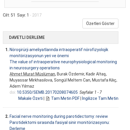
Cilt: 51 Sayı: 1
- 2017
Özetleri Göster
DAVETLI DERLEME
1.
Nöroşirürji ameliyatlarında intraoperatif nörofizyolojik
monitörizasyonun yeri ve önemi
The value of intraoperative neurophysiological monitoring
in neurosurgery operations
Ahmet Murat Müslüman
, Burak Özdemir, Kadir Altaş,
Muyassar Mirkhasilova, Songül Meltem Can, Mustafa Kılıç,
Adem Yılmaz
doi:
10.5350/SEMB.20170208074605
Sayfalar 1 - 7
Makale Özeti
|
Tam Metin PDF
|
İngilizce Tam Metin
2.
Facial nerve monitoring during parotidectomy: review
Parotidektomi sırasında fasiyal sinir monitörizasyonu:
Derleme