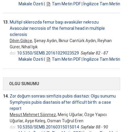
Makale Özeti
|
Tam Metin PDF
|
İngilizce Tam Metin
13.
Multipl sklerozda femur başı avasküler nekrozu
Avascular necrosis of the femoral head in multiple
sclerosis
Dilvin Gökçe
, Şenay Aydın, İlknur Cantürk Aydın, Reyhan
Gürer, Nihal Işık
doi:
10.5350/SEMB.20161029023529
Sayfalar 82 - 87
Makale Özeti
|
Tam Metin PDF
|
İngilizce Tam Metin
OLGU SUNUMU
14.
Zor doğum sonrası simfizis pubis diastazı: Olgu sunumu
Symphysis pubis diastasis after difficult birth: a case
report
Mesut Mehmet Sönmez
, Meriç Uğurlar, Özge Yapıcı
Uğurlar, Ayşe Keleş, Osman Tuğrul Eren
doi:
10.5350/SEMB.20160315015014
Sayfalar 88 - 90