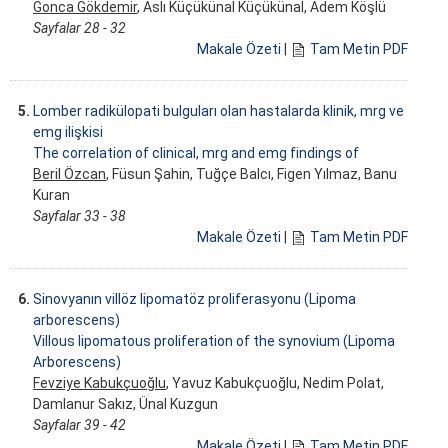
Gonca Gökdemir
, Aslı Küçükünal Küçükünal, Adem Köşlü
Sayfalar 28 - 32
Makale Özeti
|
Tam Metin PDF
5.
Lomber radikülopati bulguları olan hastalarda klinik, mrg ve
emg ilişkisi
The correlation of clinical, mrg and emg findings of
Beril Özcan
, Füsun Şahin, Tuğçe Balcı, Figen Yılmaz, Banu
Kuran
Sayfalar 33 - 38
Makale Özeti
|
Tam Metin PDF
6.
Sinovyanın villöz lipomatöz proliferasyonu (Lipoma
arborescens)
Villous lipomatous proliferation of the synovium (Lipoma
Arborescens)
Fevziye Kabukçuoğlu
, Yavuz Kabukçuoğlu, Nedim Polat,
Damlanur Sakız, Ünal Kuzgun
Sayfalar 39 - 42
Makale Özeti
|
Tam Metin PDF