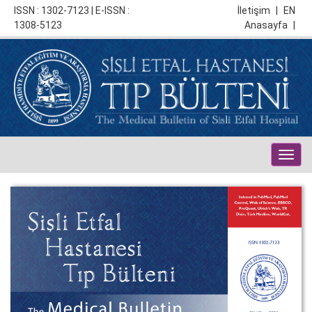
ISSN : 1302-7123 | E-ISSN :
İletişim
|
EN
1308-5123
Anasayfa
|
Togg
navig