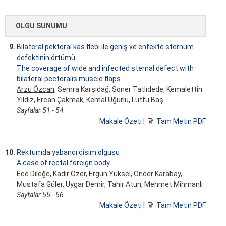
OLGU SUNUMU
9.
Bilateral pektoral kas flebi ile geniş ve enfekte sternum
defektinin örtümü
The coverage of wide and infected sternal defect with
bilateral pectoralis muscle flaps
Arzu Özcan
, Semra Karşıdağ, Soner Tatlıdede, Kemalettin
Yıldız, Ercan Çakmak, Kemal Uğurlu, Lütfü Baş
Sayfalar 51 - 54
Makale Özeti
|
Tam Metin PDF
10.
Rektumda yabancı cisim olgusu
A case of rectal foreign body
Ece Dileğe
, Kadir Özer, Ergün Yüksel, Önder Karabay,
Mustafa Güler, Uygar Demir, Tahir Atun, Mehmet Mihmanlı
Sayfalar 55 - 56
Makale Özeti
|
Tam Metin PDF