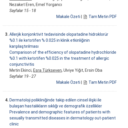
Nezaket Eren, Emel Yorgancı
Sayfalar 15 - 18
Makale Özeti
|
Tam Metin PDF
3.
Allerjik konjonktivit tedavisinde olopatadine hidroklorür
%0.1 ile ketotifen % 0.025 in klinik etkinliğinin
karşılaştırılması
Comparison of the efficiency of olopatadine hydrochloride
%0.1 with ketotifen %0.025 in the treatment of allergic
conjunctivitis
Metin Ekinci,
Esra Türkseven
, Ulviye Yiğit, Ersin Oba
Sayfalar 19 - 27
Makale Özeti
|
Tam Metin PDF
4.
Dermatoloji polikliniğinde takip edilen cinsel ilişki ile
bulaşan hastalıkların sıklığı ve demografik özellikler
Prevalence and demographic features of patients with
sexually transmitted diseases in dermatology out-patient
clinic