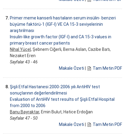
7.
Primer meme kanserli hastaların serum insülin- benzeri
büyüme faktörü-1 (IGF-I) VE CA 15-3 seviyelerinin
araştırılması
Insulin-like growth factor (IGF-I) and CA 15-3 values in
primary breast cancer patients
Nihal Yücel
, Şebnem Ciğerli, Berna Aslan, Cazibe Batı,
Nezaket Eren
Sayfalar 43 - 46
Makale Özeti
|
Tam Metin PDF
8.
Şişli Etfal Hastanesi 2000-2006 yılı AntiHIV test
sonuçlarının değerlendirilmesi
Evaluation of AntiHIV test results of Şişli Etfal Hospital
from 2000 to 2006
Banu Bayraktar
, Emin Bulut, Hatice Erdoğan
Sayfalar 47 - 50
Makale Özeti
|
Tam Metin PDF