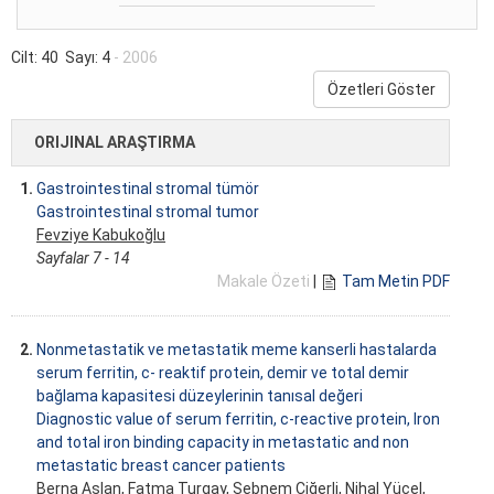
Cilt: 40 Sayı: 4
- 2006
Özetleri Göster
ORIJINAL ARAŞTIRMA
1.
Gastrointestinal stromal tümör
Gastrointestinal stromal tumor
Fevziye Kabukoğlu
Sayfalar 7 - 14
Makale Özeti
|
Tam Metin PDF
2.
Nonmetastatik ve metastatik meme kanserli hastalarda
serum ferritin, c- reaktif protein, demir ve total demir
bağlama kapasitesi düzeylerinin tanısal değeri
Diagnostic value of serum ferritin, c-reactive protein, Iron
and total iron binding capacity in metastatic and non
metastatic breast cancer patients
Berna Aslan
, Fatma Turgay, Şebnem Ciğerli, Nihal Yücel,