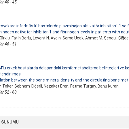
ar 40 - 45
myokard infarktüs‘lü hastalarda plazminojen aktivatör inhibitörü-1 ve f
inogen activator inhibitor-1 and fibrinogen levels in patients with ac
Kürklü
, Fatih Borlu, Levent N. Aydın, Sema Uçak, Ahmet M. Şengül, Çiğd
ar 46 - 51
’lu erkek hastalarda dolaşımdaki kemik metabolizma belirteçleri ve k
lendirilmesi
lation between the bone mineral density and the circulating bone me
n Toker
, Şebnem Ciğerli, Nezaket Eren, Fatma Turgay, Banu Kuran
ar 52 - 60
 SUNUMU