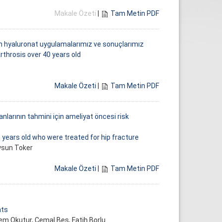
Makale Özeti
|
Tam Metin PDF
m hyaluronat uygulamalarımız ve sonuçlarımız
rthrosis over 40 years old
Makale Özeti
|
Tam Metin PDF
anlarının tahmini için ameliyat öncesi risk
 years old who were treated for hip fracture
Aysun Toker
Makale Özeti
|
Tam Metin PDF
nts
rem Okutur
, Cemal Bes, Fatih Borlu