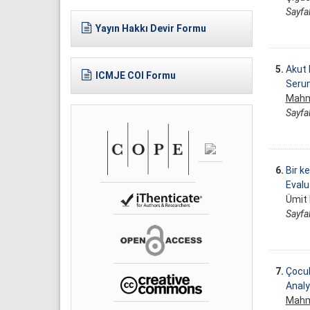
Sayfal
Yayın Hakkı Devir Formu
5.
Akut 
ICMJE COI Formu
Serum
Mahm
Sayfal
6.
Bir k
Evalu
Ümit 
Sayfal
7.
Çocuk
Analy
Mahm