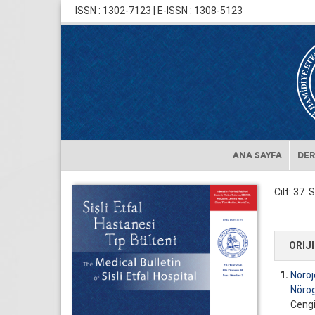
ISSN : 1302-7123 | E-ISSN : 1308-5123
ANA SAYFA
DER
Cilt: 37 S
ORIJ
1.
Nöro
Nörog
Cengi