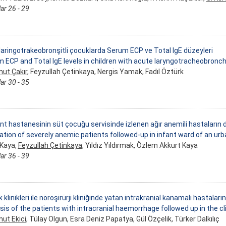
ar 26 - 29
laringotrakeobronşitli çocuklarda Serum ECP ve Total IgE düzeyleri
 ECP and Total IgE levels in children with acute laryngotracheobronch
ut Çakır
, Feyzullah Çetinkaya, Nergis Yamak, Fadıl Öztürk
ar 30 - 35
ent hastanesinin süt çocuğu servisinde izlenen ağır anemili hastaların 
ation of severely anemic patients followed-up in infant ward of an urb
Kaya,
Feyzullah Çetinkaya
, Yıldız Yıldırmak, Özlem Akkurt Kaya
ar 36 - 39
 klinikleri ile nöroşirürji kliniğinde yatan intrakranial kanamalı hastalar
sis of the patients with intracranial haemorrhage followed up in the cl
ut Ekici
, Tülay Olgun, Esra Deniz Papatya, Gül Özçelik, Türker Dalkılıç