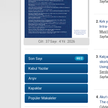
Sayfal
2.
Kırk 
Intra
Must
Sayfal
Cilt : 37 Sayı : 4 Yıl : 2026
3.
Kalça
Son Sayı
60/2
skorl
Using
Kabul Yazılar
Serda
Sayfal
Arşiv
Kapaklar
4.
Akut 
Popüler Makaleler
The c
Çiğde