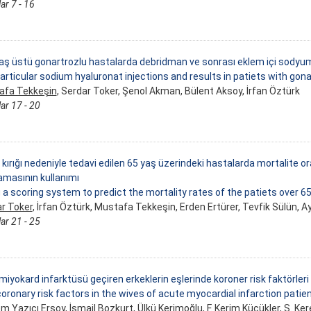
ar 7 - 16
yaş üstü gonartrozlu hastalarda debridman ve sonrası eklem içi sodyu
-articular sodium hyaluronat injections and results in patiets with gona
afa Tekkeşin
, Serdar Toker, Şenol Akman, Bülent Aksoy, İrfan Öztürk
ar 17 - 20
 kırığı nedeniyle tedavi edilen 65 yaş üzerindeki hastalarda mortalite or
amasının kullanımı
 a scoring system to predict the mortality rates of the patiets over 65
r Toker
, İrfan Öztürk, Mustafa Tekkeşin, Erden Ertürer, Tevfik Sülün, 
ar 21 - 25
miyokard infarktüsü geçiren erkeklerin eşlerinde koroner risk faktörleri
oronary risk factors in the wives of acute myocardial infarction patie
m Yazıcı Ersoy, İsmail Bozkurt, Ülkü Kerimoğlu, F. Kerim Küçükler,
S. Ke