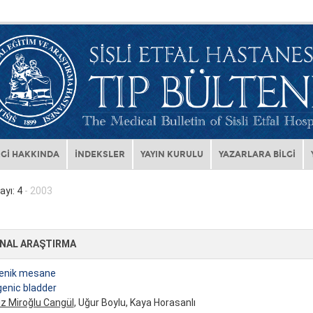
Gİ HAKKINDA
İNDEKSLER
YAYIN KURULU
YAZARLARA BİLGİ
ayı: 4
- 2003
INAL ARAŞTIRMA
jenik mesane
enic bladder
z Miroğlu Cangül
, Uğur Boylu, Kaya Horasanlı