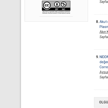
Sayfal
8.
Akut 
Plasm
Akın 
Sayfal
9.
NIDDM
değer
Corre
Aysu
Sayfal
OLGU