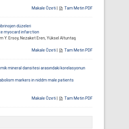
Makale Özeti
|
Tam Metin PDF
ibrinojen düzeleri
ute myocard infarction
em Y. Ersoy, Nezaket Eren, Yüksel Altuntaş
Makale Özeti
|
Tam Metin PDF
emik mineral dansitesi arasındaki korelasyonun
tabolism markers in niddm male patients
Makale Özeti
|
Tam Metin PDF