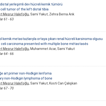
 distal yerleşimli dev hücreli kemik tümörü
cell tumor of the left distal tibia
t Mesrur Halefoğlu
, Sami Yakut, Zehra Berna Arık
ar 61 - 63
pl kemik metastazlarıyla ortaya çıkan renal hücreli karsinoma olgusu
 celi carcinoma presented with multiple bone métastasés
t Mesrur Halefoğlu
, Muhammet Acar, Sami Yakut
ar 64 - 66
e ait primer non-Hodkgin lenfoma
ary non-Hodkgin lymphoma of bone
t Mesrur Halefoğlu
, Sami Yakut, Kosti Can Çalışkan
ar 67 - 70