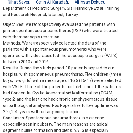
Nihat Sever
,
Çetin Ali Karadağ
,
Ali İhsan Dokucu
Department of Pediatric Surgery, Sisli Hamidiye Etfal Training
and Research Hospital, Istanbul, Turkey
Objectives: We retrospectively evaluated the patients with
primer spontaneous pneumothorax (PSP) who were treated
with thoracoscopic resection.
Methods: We retrospectively collected the data of the
patients with a spontaneous pneumothorax who were
operated with video-assisted thoracoscopic surgery (VATS)
between 2010 and 2016.
Results: During the study period, 10 patients applied to our
hospital with spontaneous pneumothorax. Five children (three
boys, two girls) with a mean age of 16.6 (16-17) were selected
with VATS. Three of the patients had bleb, one of the patients
had Congenital Cystic Adenomatoid Malformation (CCAM)
type 2, and the last one had chronic emphysematous tissue
on pathological analyses. Post-operative follow-up time was
2.2 (1-4) years without any complication.
Conclusion: Spontaneous pneumothorax is a disease
especially seen in puberty. The main reasons are apical
segment bullae formation and blebs. VATS is especially