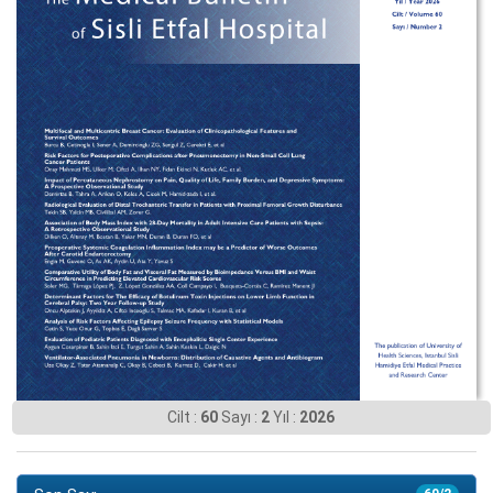
Cilt :
60
Sayı :
2
Yıl :
2026