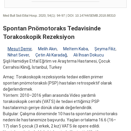
Med Bull Sisli Etfal Hosp. 2020; 54(1):
94-97 | DOI:
10.14744/SEMB.2018.88310
Spontan Pnömotoraks Tedavisinde
Torakoskopik Rezeksiyon
Mesut Demir
,
Melih Akın
,
Meltem Kaba
,
Şeyma Filiz
,
Nihat Sever
,
Çetin Ali Karadağ
,
Ali İhsan Dokucu
Şişli Hamidiye Etfal Eğitim ve Araştırma Hastanesi, Çocuk
Cerrahisi Kliniğ, İstanbul, Turkey
Amaç: Torakoskopik rezeksiyonla tedavi edilen primer
spontan pnömotorakslı (PSP) hastaları retrospektif olarak
değerlendirmek.
Yöntem: 2010–2016 yılları arasında Video yardımlı
torakoskopik cerrahi (VATS) ile tedavi ettiğimiz PSP
hastalarımızı geriye dönük olarak değerlendirdik.
Bulgular: Çalışma döneminde 10 hasta spontan pnömotoraks
nedeni ile hastanemize başvurdu. Yaşları ortalama 16.6 (16–
17) olan 5 çocuk (3 erkek, 2 kız) VATS ile opere edildi.