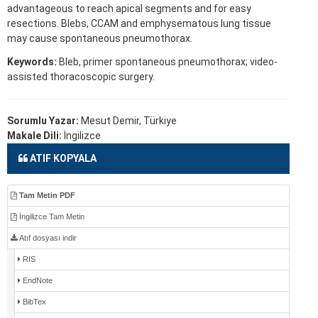
advantageous to reach apical segments and for easy
resections. Blebs, CCAM and emphysematous lung tissue
may cause spontaneous pneumothorax.
Keywords:
Bleb, primer spontaneous pneumothorax; video-
assisted thoracoscopic surgery.
Sorumlu Yazar:
Mesut Demir, Türkiye
Makale Dili:
İngilizce
ATIF KOPYALA
Tam Metin PDF
İngilizce Tam Metin
Atıf dosyası indir
RIS
EndNote
BibTex