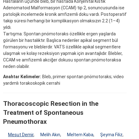
Hastaların üçünde bleb, bir hastada Konjenital Kistik
Adenomatoid Malformasyon (CCAM) tip 2, sonuncusunda ise
patolojik incelemede kronik amfizemli doku vardı. Postoperatif
takip süresi herhangi bir komplikasyon olmaksızın 2.2 (1–4)
yıldı.
Tartışma: Spontan pnömotoraks özellikle ergen yaşlarda
görülen bir hastalıktır. Başlıca nedenler apikal segment bül
formasyonu ve bleblerdir. VATS özellikle apikal segmentlere
ulaşmak ve kolay rezeksiyon yapmak için avantajlıdır. Blebler,
CCAM ve amfizemli akciğer dokusu spontan pnömotoraksa
neden olabilir.
Anahtar Kelimeler:
Bleb, primer spontan pnömotoraks; video
yardımlı torakoskopik cerrahi
Thoracoscopic Resection in the
Treatment of Spontaneous
Pneumothorax
Mesut Demir
,
Melih Akın
,
Meltem Kaba
,
Şeyma Filiz
,