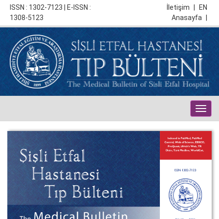
ISSN : 1302-7123 | E-ISSN :
İletişim
|
EN
1308-5123
Anasayfa
|
Togg
navig