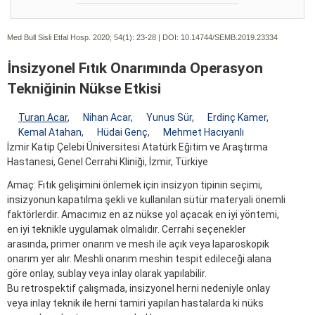
Med Bull Sisli Etfal Hosp. 2020; 54(1):
23-28 | DOI:
10.14744/SEMB.2019.23334
İnsizyonel Fıtık Onarımında Operasyon
Tekniğinin Nükse Etkisi
Turan Acar
,
Nihan Acar
,
Yunus Sür
,
Erdinç Kamer
,
Kemal Atahan
,
Hüdai Genç
,
Mehmet Hacıyanlı
İzmir Katip Çelebi Üniversitesi Atatürk Eğitim ve Araştırma
Hastanesi, Genel Cerrahi Kliniği, İzmir, Türkiye
Amaç: Fıtık gelişimini önlemek için insizyon tipinin seçimi,
insizyonun kapatılma şekli ve kullanılan sütür materyali önemli
faktörlerdir. Amacımız en az nükse yol açacak en iyi yöntemi,
en iyi teknikle uygulamak olmalıdır. Cerrahi seçenekler
arasında, primer onarım ve mesh ile açık veya laparoskopik
onarım yer alır. Meshli onarım meshin tespit edileceği alana
göre onlay, sublay veya inlay olarak yapılabilir.
Bu retrospektif çalışmada, insizyonel herni nedeniyle onlay
veya inlay teknik ile herni tamiri yapılan hastalarda ki nüks