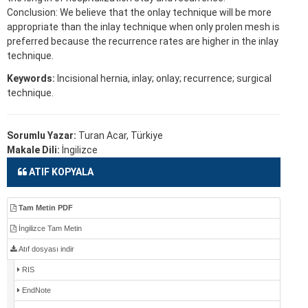
Conclusion: We believe that the onlay technique will be more
appropriate than the inlay technique when only prolen mesh is
preferred because the recurrence rates are higher in the inlay
technique.
Keywords:
Incisional hernia, inlay; onlay; recurrence; surgical
technique.
Sorumlu Yazar:
Turan Acar, Türkiye
Makale Dili:
İngilizce
ATIF KOPYALA
Tam Metin PDF
İngilizce Tam Metin
Atıf dosyası indir
RIS
EndNote