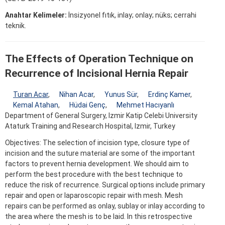
Anahtar Kelimeler:
İnsizyonel fıtık, inlay; onlay; nüks; cerrahi
teknik.
The Effects of Operation Technique on
Recurrence of Incisional Hernia Repair
Turan Acar
,
Nihan Acar
,
Yunus Sür
,
Erdinç Kamer
,
Kemal Atahan
,
Hüdai Genç
,
Mehmet Hacıyanlı
Department of General Surgery, Izmir Katip Celebi University
Ataturk Training and Research Hospital, Izmir, Turkey
Objectives: The selection of incision type, closure type of
incision and the suture material are some of the important
factors to prevent hernia development. We should aim to
perform the best procedure with the best technique to
reduce the risk of recurrence. Surgical options include primary
repair and open or laparoscopic repair with mesh. Mesh
repairs can be performed as onlay, sublay or inlay according to
the area where the mesh is to be laid. In this retrospective