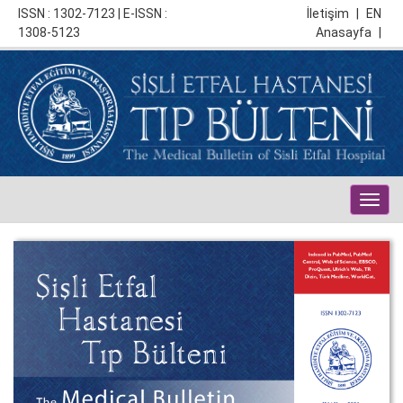
ISSN : 1302-7123 | E-ISSN :
İletişim
|
EN
1308-5123
Anasayfa
|
Togg
navig