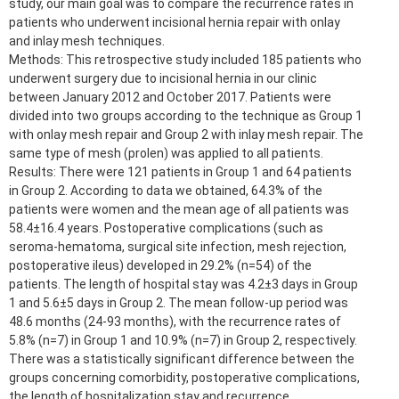
study, our main goal was to compare the recurrence rates in
patients who underwent incisional hernia repair with onlay
and inlay mesh techniques.
Methods: This retrospective study included 185 patients who
underwent surgery due to incisional hernia in our clinic
between January 2012 and October 2017. Patients were
divided into two groups according to the technique as Group 1
with onlay mesh repair and Group 2 with inlay mesh repair. The
same type of mesh (prolen) was applied to all patients.
Results: There were 121 patients in Group 1 and 64 patients
in Group 2. According to data we obtained, 64.3% of the
patients were women and the mean age of all patients was
58.4±16.4 years. Postoperative complications (such as
seroma-hematoma, surgical site infection, mesh rejection,
postoperative ileus) developed in 29.2% (n=54) of the
patients. The length of hospital stay was 4.2±3 days in Group
1 and 5.6±5 days in Group 2. The mean follow-up period was
48.6 months (24-93 months), with the recurrence rates of
5.8% (n=7) in Group 1 and 10.9% (n=7) in Group 2, respectively.
There was a statistically significant difference between the
groups concerning comorbidity, postoperative complications,
the length of hospitalization stay and recurrence.