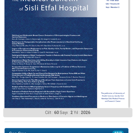
Cilt :
60
Sayı :
2
Yıl :
2026