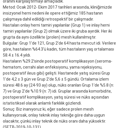
oranını karşılaştırmayı amaçladık.
Metod: Ocak 2012- Ekim 2017 tarihleri arasında, kliniğimizde
insizyonel herni nedeni ile opere ettiğimiz 185 hastanın
çalışmaya dahil edildiği retrospektif bir çalışmadır.
Hastaları onlay herni tamiri yapılanlar (Grup 1) ve inlay herni
tamiri yapılanlar (Grup 2) olmak üzere iki gruba ayırdık. Her iki
grupta da aynı özellikte (prolen) mesh kullanılmıştır.
Bulgular: Grup 1’de 121, Grup 2’de 64 hasta mevcut idi. Verilere
göre, hastaların %64.3'ü kadın, tüm hastaların yaş ortalaması
58.4 ± 16.4 yıldı.
Hastaların %29.2’sinde postoperatif komplikasyon (seroma-
hematom, cerrahi alan enfeksiyonu, yama rejeksiyonu,
postoperatif ileus gibi) gelişti. Hastanede yatış süresi Grup
1'de 4,2 ± 3 gün ve Grup 2'de 5,6 ± 5 gündü. Ortalama izlem
süresi 48.6 ay (24-93 ay) olup, nüks oranları Grup 1'de %5.8 (n:
7) ve Grup 2'de %10.9 (n: 7) idi. Gruplar arasında komorbidite,
postoperatif komplikasyon, yatış süresi ve nüks açısından
istatistiksel olarak anlamlı farklılık gözlendi.
Sonuç: Biz inanıyoruz ki, eğer sadece prolen mesh
kullanıyorsak, onlay teknik inlay tekniğe göre daha uygun
olacaktır, çünkü inlay teknik de nüks oranı daha yüksektir.
(SETB-2019-10-131)