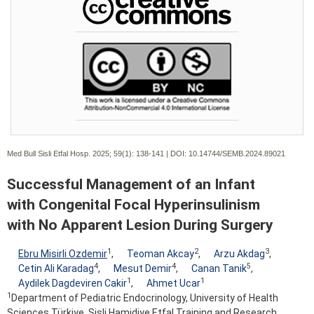
Med Bull Sisli Etfal Hosp. 2025; 59(1):
138-141 | DOI:
10.14744/SEMB.2024.89021
Successful Management of an Infant
with Congenital Focal Hyperinsulinism
with No Apparent Lesion During Surgery
1
2
3
Ebru Misirli Ozdemir
,
Teoman Akcay
,
Arzu Akdag
,
4
4
5
Cetin Ali Karadag
,
Mesut Demir
,
Canan Tanik
,
1
1
Aydilek Dagdeviren Cakir
,
Ahmet Ucar
1
Department of Pediatric Endocrinology, University of Health
Sciences Türkiye, Sisli Hamidiye Etfal Training and Research