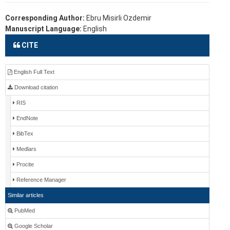
Corresponding Author:
Ebru Misirli Ozdemir
Manuscript Language:
English
CITE
English Full Text
Download citation
RIS
EndNote
BibTex
Medlars
Procite
Reference Manager
Similar articles
PubMed
Google Scholar