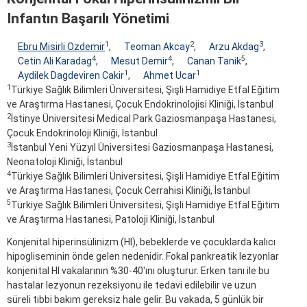
Infantın Başarılı Yönetimi
1
2
3
Ebru Misirli Ozdemir
,
Teoman Akcay
,
Arzu Akdag
,
4
4
5
Cetin Ali Karadag
,
Mesut Demir
,
Canan Tanik
,
1
1
Aydilek Dagdeviren Cakir
,
Ahmet Ucar
1
Türkiye Sağlık Bilimleri Üniversitesi, Şişli Hamidiye Etfal Eğitim
ve Araştırma Hastanesi, Çocuk Endokrinolojisi Kliniği, İstanbul
2
İstinye Üniversitesi Medical Park Gaziosmanpaşa Hastanesi,
Çocuk Endokrinoloji Kliniği, İstanbul
3
İstanbul Yeni Yüzyıl Üniversitesi Gaziosmanpaşa Hastanesi,
Neonatoloji Kliniği, İstanbul
4
Türkiye Sağlık Bilimleri Üniversitesi, Şişli Hamidiye Etfal Eğitim
ve Araştırma Hastanesi, Çocuk Cerrahisi Kliniği, İstanbul
5
Türkiye Sağlık Bilimleri Üniversitesi, Şişli Hamidiye Etfal Eğitim
ve Araştırma Hastanesi, Patoloji Kliniği, İstanbul
Konjenital hiperinsülinizm (HI), bebeklerde ve çocuklarda kalıcı
hipogliseminin önde gelen nedenidir. Fokal pankreatik lezyonlar
konjenital HI vakalarının %30-40'ını oluşturur. Erken tanı ile bu
hastalar lezyonun rezeksiyonu ile tedavi edilebilir ve uzun
süreli tıbbi bakım gereksiz hale gelir. Bu vakada, 5 günlük bir