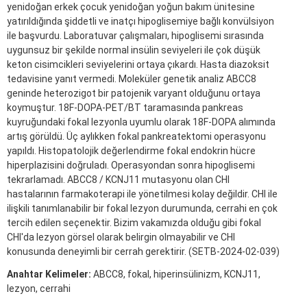
yenidoğan erkek çocuk yenidoğan yoğun bakım ünitesine
yatırıldığında şiddetli ve inatçı hipoglisemiye bağlı konvülsiyon
ile başvurdu. Laboratuvar çalışmaları, hipoglisemi sırasında
uygunsuz bir şekilde normal insülin seviyeleri ile çok düşük
keton cisimcikleri seviyelerini ortaya çıkardı. Hasta diazoksit
tedavisine yanıt vermedi. Moleküler genetik analiz ABCC8
geninde heterozigot bir patojenik varyant olduğunu ortaya
koymuştur. 18F-DOPA-PET/BT taramasında pankreas
kuyruğundaki fokal lezyonla uyumlu olarak 18F-DOPA alımında
artış görüldü. Üç aylıkken fokal pankreatektomi operasyonu
yapıldı. Histopatolojik değerlendirme fokal endokrin hücre
hiperplazisini doğruladı. Operasyondan sonra hipoglisemi
tekrarlamadı. ABCC8 / KCNJ11 mutasyonu olan CHI
hastalarının farmakoterapi ile yönetilmesi kolay değildir. CHI ile
ilişkili tanımlanabilir bir fokal lezyon durumunda, cerrahi en çok
tercih edilen seçenektir. Bizim vakamızda olduğu gibi fokal
CHI'da lezyon görsel olarak belirgin olmayabilir ve CHI
konusunda deneyimli bir cerrah gerektirir. (SETB-2024-02-039)
Anahtar Kelimeler:
ABCC8, fokal, hiperinsülinizm, KCNJ11,
lezyon, cerrahi