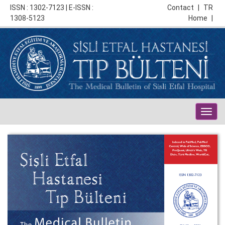
ISSN : 1302-7123 | E-ISSN :
Contact
|
TR
1308-5123
Home
|
Togg
navig