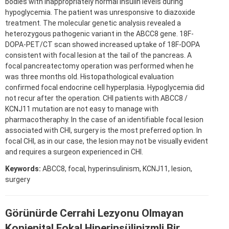
bodies with inappropriately normal insulin levels during
hypoglycemia. The patient was unresponsive to diazoxide
treatment. The molecular genetic analysis revealed a
heterozygous pathogenic variant in the ABCC8 gene. 18F-
DOPA-PET/CT scan showed increased uptake of 18F-DOPA
consistent with focal lesion at the tail of the pancreas. A
focal pancreatectomy operation was performed when he
was three months old. Histopathological evaluation
confirmed focal endocrine cell hyperplasia. Hypoglycemia did
not recur after the operation. CHI patients with ABCC8 /
KCNJ11 mutation are not easy to manage with
pharmacotheraphy. In the case of an identifiable focal lesion
associated with CHI, surgery is the most preferred option. In
focal CHI, as in our case, the lesion may not be visually evident
and requires a surgeon experienced in CHI.
Keywords:
ABCC8, focal, hyperinsulinism, KCNJ11, lesion,
surgery
Görünürde Cerrahi Lezyonu Olmayan
Konjenital Fokal Hiperinsülinizmli Bir