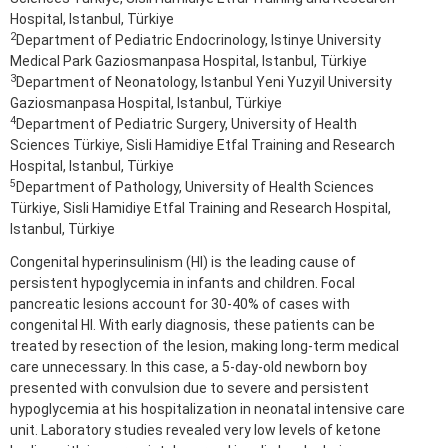
Hospital, Istanbul, Türkiye
2
Department of Pediatric Endocrinology, Istinye University
Medical Park Gaziosmanpasa Hospital, Istanbul, Türkiye
3
Department of Neonatology, Istanbul Yeni Yuzyil University
Gaziosmanpasa Hospital, Istanbul, Türkiye
4
Department of Pediatric Surgery, University of Health
Sciences Türkiye, Sisli Hamidiye Etfal Training and Research
Hospital, Istanbul, Türkiye
5
Department of Pathology, University of Health Sciences
Türkiye, Sisli Hamidiye Etfal Training and Research Hospital,
Istanbul, Türkiye
Congenital hyperinsulinism (HI) is the leading cause of
persistent hypoglycemia in infants and children. Focal
pancreatic lesions account for 30-40% of cases with
congenital HI. With early diagnosis, these patients can be
treated by resection of the lesion, making long-term medical
care unnecessary. In this case, a 5-day-old newborn boy
presented with convulsion due to severe and persistent
hypoglycemia at his hospitalization in neonatal intensive care
unit. Laboratory studies revealed very low levels of ketone