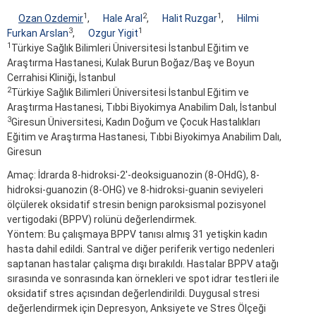
1
2
1
Ozan Ozdemir
,
Hale Aral
,
Halit Ruzgar
,
Hilmi
3
1
Furkan Arslan
,
Ozgur Yigit
1
Türkiye Sağlık Bilimleri Üniversitesi İstanbul Eğitim ve
Araştırma Hastanesi, Kulak Burun Boğaz/Baş ve Boyun
Cerrahisi Kliniği, İstanbul
2
Türkiye Sağlık Bilimleri Üniversitesi İstanbul Eğitim ve
Araştırma Hastanesi, Tıbbi Biyokimya Anabilim Dalı, İstanbul
3
Giresun Üniversitesi, Kadın Doğum ve Çocuk Hastalıkları
Eğitim ve Araştırma Hastanesi, Tıbbi Biyokimya Anabilim Dalı,
Giresun
Amaç: İdrarda 8-hidroksi-2'-deoksiguanozin (8-OHdG), 8-
hidroksi-guanozin (8-OHG) ve 8-hidroksi-guanin seviyeleri
ölçülerek oksidatif stresin benign paroksismal pozisyonel
vertigodaki (BPPV) rolünü değerlendirmek.
Yöntem: Bu çalışmaya BPPV tanısı almış 31 yetişkin kadın
hasta dahil edildi. Santral ve diğer periferik vertigo nedenleri
saptanan hastalar çalışma dışı bırakıldı. Hastalar BPPV atağı
sırasında ve sonrasında kan örnekleri ve spot idrar testleri ile
oksidatif stres açısından değerlendirildi. Duygusal stresi
değerlendirmek için Depresyon, Anksiyete ve Stres Ölçeği