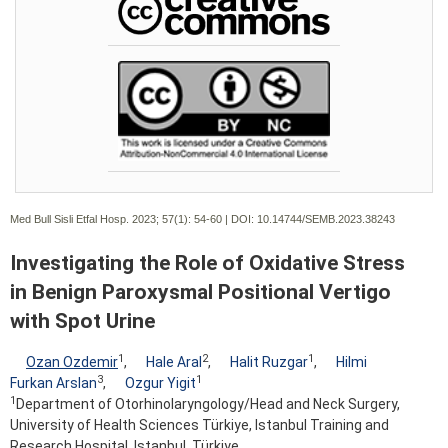
Med Bull Sisli Etfal Hosp. 2023; 57(1):
54-60 | DOI:
10.14744/SEMB.2023.38243
Investigating the Role of Oxidative Stress
in Benign Paroxysmal Positional Vertigo
with Spot Urine
1
2
1
Ozan Ozdemir
,
Hale Aral
,
Halit Ruzgar
,
Hilmi
3
1
Furkan Arslan
,
Ozgur Yigit
1
Department of Otorhinolaryngology/Head and Neck Surgery,
University of Health Sciences Türkiye, Istanbul Training and
Research Hospital, Istanbul, Türkiye