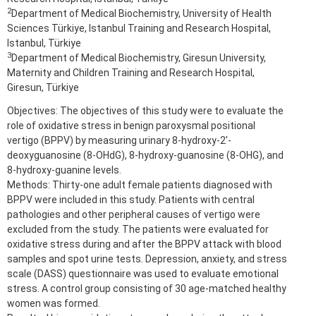
2
Department of Medical Biochemistry, University of Health
Sciences Türkiye, Istanbul Training and Research Hospital,
Istanbul, Türkiye
3
Department of Medical Biochemistry, Giresun University,
Maternity and Children Training and Research Hospital,
Giresun, Türkiye
Objectives: The objectives of this study were to evaluate the
role of oxidative stress in benign paroxysmal positional
vertigo (BPPV) by measuring urinary 8-hydroxy-2'-
deoxyguanosine (8-OHdG), 8-hydroxy-guanosine (8-OHG), and
8-hydroxy-guanine levels.
Methods: Thirty-one adult female patients diagnosed with
BPPV were included in this study. Patients with central
pathologies and other peripheral causes of vertigo were
excluded from the study. The patients were evaluated for
oxidative stress during and after the BPPV attack with blood
samples and spot urine tests. Depression, anxiety, and stress
scale (DASS) questionnaire was used to evaluate emotional
stress. A control group consisting of 30 age-matched healthy
women was formed.