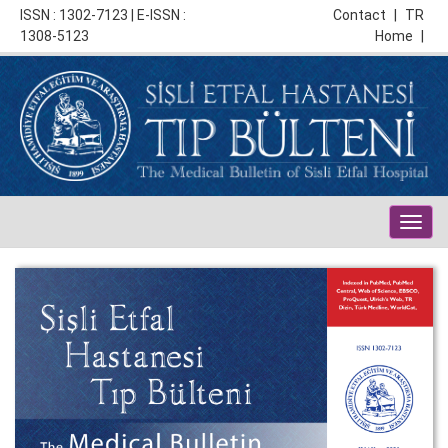
ISSN : 1302-7123 | E-ISSN :
Contact
|
TR
1308-5123
Home
|
Togg
navig