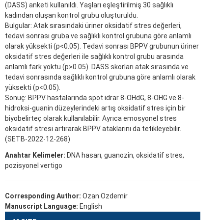
(DASS) anketi kullanıldı. Yaşları eşleştirilmiş 30 sağlıklı
kadından oluşan kontrol grubu oluşturuldu.
Bulgular: Atak sırasındaki üriner oksidatif stres değerleri,
tedavi sonrası gruba ve sağlıklı kontrol grubuna göre anlamlı
olarak yüksekti (p<0.05). Tedavi sonrası BPPV grubunun üriner
oksidatif stres değerleri ile sağlıklı kontrol grubu arasında
anlamlı fark yoktu (p>0.05). DASS skorları atak sırasında ve
tedavi sonrasında sağlıklı kontrol grubuna göre anlamlı olarak
yüksekti (p<0.05).
Sonuç: BPPV hastalarında spot idrar 8-OHdG, 8-OHG ve 8-
hidroksi-guanin düzeylerindeki artış oksidatif stres için bir
biyobelirteç olarak kullanılabilir. Ayrıca emosyonel stres
oksidatif stresi artırarak BPPV ataklarını da tetikleyebilir.
(SETB-2022-12-268)
Anahtar Kelimeler:
DNA hasarı, guanozin, oksidatif stres,
pozisyonel vertigo
Corresponding Author:
Ozan Ozdemir
Manuscript Language:
English