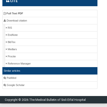
CITE
Full Text PDF
Download citation
RIS
EndNote
BibTex
Medlars
Procite
Reference Manager
Similar articles
PubMed
Google Scholar
Copyright © 2026 The Medical Bulletin of Sisli Etfal Hospital