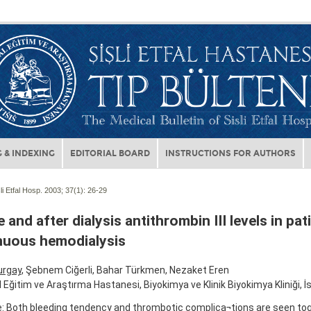
 & INDEXING
EDITORIAL BOARD
INSTRUCTIONS FOR AUTHORS
li Etfal Hosp. 2003; 37(1):
26-29
 and after dialysis antithrombin III levels in pat
nuous hemodialysis
urgay
, Şebnem Ciğerli, Bahar Türkmen, Nezaket Eren
al Eğitim ve Araştırma Hastanesi, Biyokimya ve Klinik Biyokimya Kliniği, İ
e: Both bleeding tendency and thrombotic complica¬tions are seen tog