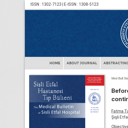
ISSN : 1302-7123 | E-ISSN : 1308-5123
HOME
ABOUT JOURNAL
ABSTRACTING
Med Bull Sis
Before
conti
Fatma T
Şişli Etf
Objectiv