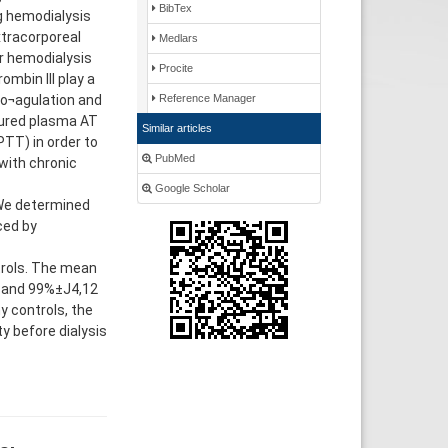
BibTex
ng hemodialysis
xtracorporeal
Medlars
ar hemodialysis
Procite
ombin III play a
 co¬agulation and
Reference Manager
sured plasma AT
Similar articles
PTT) in order to
PubMed
 with chronic
Google Scholar
 We determined
ced by
ntrols. The mean
,0 and 99%±J4,12
y controls, the
ty before dialysis