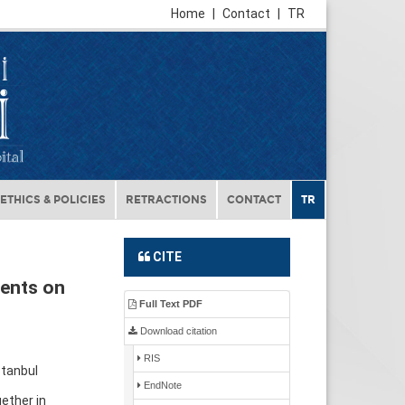
Home
|
Contact
|
TR
ETHICS & POLICIES
RETRACTIONS
CONTACT
TR
CITE
ients on
Full Text PDF
Download citation
RIS
stanbul
EndNote
ether in