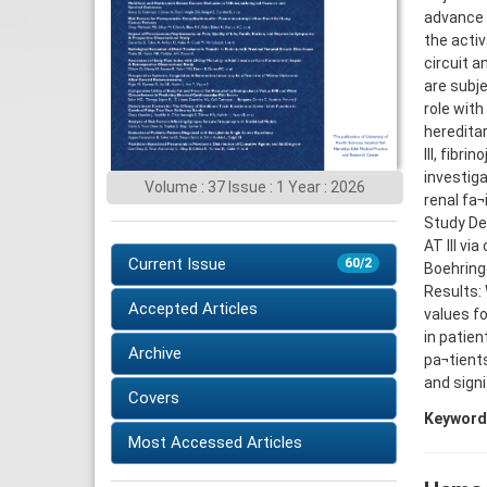
advance r
the activ
circuit a
are subje
role with
heredita
III, fibr
investiga
Volume : 37 Issue : 1 Year : 2026
renal fa¬
Study De
AT III v
Current Issue
60/2
Boehring
Results: 
Accepted Articles
values fo
in patien
Archive
pa¬tients
and signi
Covers
Keyword
Most Accessed Articles