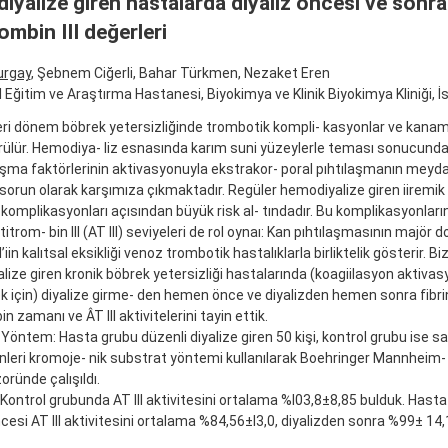
yalize giren hastalarda diyaliz öncesi ve sonra
ombin III değerleri
urgay
, Şebnem Ciğerli, Bahar Türkmen, Nezaket Eren
al Eğitim ve Araştırma Hastanesi, Biyokimya ve Klinik Biyokimya Kliniği, İ
ri dönem böbrek yetersizliğinde trombotik kompli- kasyonlar ve kanama
ülür. Hemodiya- liz esnasında karım suni yüzeylerle teması sonucunda 
aşma faktörlerinin aktivasyonuyla ekstrakor- poral pıhtılaşmanın mey
 sorun olarak karşımıza çıkmaktadır. Regüler hemodiyalize giren iiremik
omplikasyonları açısından büyük risk al- tındadır. Bu komplikasyonlar
itrom- bin III (AT III) seviyeleri de rol oynaı: Kan pıhtılaşmasının majör d
I’iin kalıtsal eksikliği venoz trombotik hastalıklarla birliktelik gösterir. B
ize giren kronik böbrek yetersizliği hastalarında (koagiilasyon aktiva
 için) diyalize girme- den hemen önce ve diyalizden hemen sonra fibri
n zamanı ve ÂT III aktivitelerini tayin ettik.
Yöntem: Hasta grubu düzenli diyalize giren 50 kişi, kontrol grubu ise sağl
yinleri kromoje- nik substrat yöntemi kullanılarak Boehringer Mannheim- 
oründe çalışıldı.
 Kontrol grubunda AT III aktivitesini ortalama %I03,8±8,85 bulduk. Hast
ncesi AT III aktivitesini ortalama %84,56±I3,0, diyalizden sonra %99± 14,