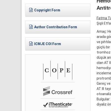
Hemodi
Antitr
Copyright Form
Fatma T
Şişli Etf
Author Contribution Form
Amaç: He
arada gör
ve pıhtıl
ICMJE COI Form
güçlü bir
tromhoz k
düşük ant
olan AT II
hemodiyal
incelemek
protrombi
Gereç ve 
AT III ta
otoanaliz
Bulgular:
diyaliz ö