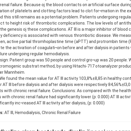
enal failure. Because oj the blood contacts on artificial surface duri
ation of platelets and clotting factors lead to clot for¬mation in the e
nd this still remains as a potential problem. Patients undergoing regul
ct to height risk of thrombotic complications. The low levels of antithr
 the genesis oj these complications. AT III is a major inhibitor of blood
ry deficiency is associated with venous thrombotic disease. We mea
inojen, active partial thromhoplastine time (aPTT) and protrombin time (
te the activation of coagulati¬on before and after dialysis in patients
ilure undergoing regular hemodialysis.
sign: Patient group was 50 people and control gro¬up was 20 people.
ia cromogenic substrat method, by using Hitachi-717 otoanalyzer produ
er Mannheim.
We found the mean value for AT III activity 103,8%±8,85 in healthy co
r AT III before dialysis and after dialysis were respectively 84,56%±I3
ts with chronic renal failure. Conclusions: As compared with the health
 with chronic renal failure had significantly lower (p: 0.000) AT III activi
ficantly inc¬reased AT III activity after dialysis, (p: 0.000)
s:
AT III, Hemodialysis, Chronic Renal Failure