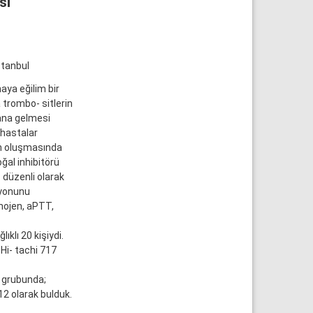
sı
stanbul
ya eğilim bir
trombo- sitlerin
dana gelmesi
 hastalar
ın oluşmasında
oğal inhibitörü
iz düzenli olarak
syonunu
nojen, aPTT,
ıklı 20 kişiydi.
Hi- tachi 717
a grubunda;
12 olarak bulduk.