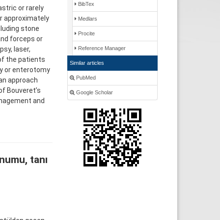
BibTex
tric or rarely
or approximately
Medlars
cluding stone
Procite
and forceps or
sy, laser,
Reference Manager
f the patients
Similar articles
y or enterotomy
PubMed
 an approach
of Bouveret’s
Google Scholar
management and
numu, tanı