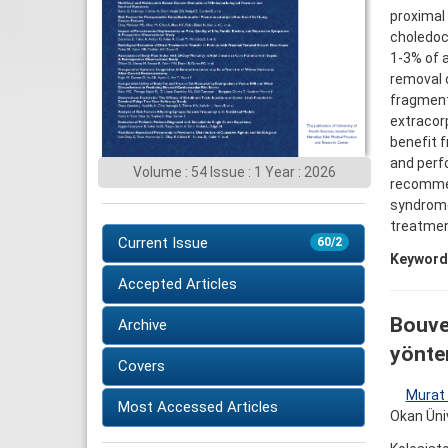
proximal
choledoc
1-3% of a
removal 
fragmenta
extracor
benefit 
and perf
Volume : 54 Issue : 1 Year : 2026
recommen
syndrome
treatment
Current Issue
60/2
Keyword
Accepted Articles
Bouver
Archive
yöntem
Covers
Murat 
Most Accessed Articles
Okan Üniv