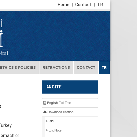
Home
|
Contact
|
TR
ETHICS & POLICIES
RETRACTIONS
CONTACT
TR
CITE
English Full Text
s
Download citation
RIS
Turkey
EndNote
stomach or