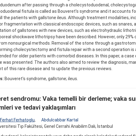
 duodenum after passing through a cholecystoduodenal, cholecystogas
oduodenal fistula is called as Bouveret's syndrome and it accounts f
ll the patients with gallstone ileus. Although treatment modalities, in
or fragmentation with classical endoscopic devices, such as snares, 
tion of gallstones with new devices, such as electrohydraulic lithotrip
poreal shockwave lithotripsy have been described. However, only 29% o
from nonsurgical methods. Removal of the stone through a gastrotom
orming cholecystectomy and fistula repair with a second operation is
ded for older patients with comorbid diseases. In this paper, a case 
 was presented. The authors also aimed to review the diagnosis, 
 of this rare disease and to update the previous reviews.
s:
Bouveret's syndrome, gallstone; ileus.
et sendromu: Vaka temelli bir derleme; vaka su
leri ve tedavi yaklaşımları
Ferhat Ferhatoglu
,
Abdulcabbar Kartal
ersitesi Tıp Fakültesi, Genel Cerrahi Anabilim Dalı, İstanbul