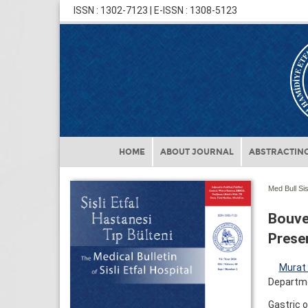
ISSN : 1302-7123 | E-ISSN : 1308-5123
HOME
ABOUT JOURNAL
ABSTRACTING
Med Bull Sis
Bouve
Prese
Murat 
Departmen
Gastric o