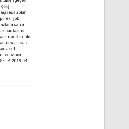
istülden geçen
çıkış
aşı ileusu olan
rporeal şok
hazlarla safra
da, hastaların
a enterotomi ile
narımı yapılması
 Bouveret
e tedavisini
r. (SETB-2018-04-