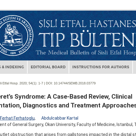
 & INDEXING
EDITORIAL BOARD
INSTRUCTIONS FOR AUTHORS
li Etfal Hosp. 2020; 54(1):
1-7 | DOI:
10.14744/SEMB.2018.03779
ret’s Syndrome: A Case-Based Review, Clinical
ntation, Diagnostics and Treatment Approache
Ferhat Ferhatoglu
,
Abdulcabbar Kartal
t of General Surgery, Okan University, Faculty of Medicine, Istanbul, 
utlet obstruction that arises from gallstones impacted in the distal 