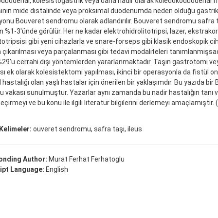
oduodenal, kolesistogastrik veya daha nadir olarak koledokoduodenal f
şının mide distalinde veya proksimal duodenumda neden olduğu gastrik 
onu Bouveret sendromu olarak adlandırılır. Bouveret sendromu safra t
n %1-3'ünde görülür. Her ne kadar elektrohidrolitotripsi, lazer, ekstrako
itotripsisi gibi yeni cihazlarla ve snare-forseps gibi klasik endoskopik ci
n çıkarılması veya parçalanması gibi tedavi modaliteleri tanımlanmışsa
29'u cerrahi dışı yöntemlerden yararlanmaktadır. Taşın gastrotomi vey
sı ek olarak kolesistektomi yapılması, ikinci bir operasyonla da fistül o
hastalığı olan yaşlı hastalar için önerilen bir yaklaşımdır. Bu yazıda bir
 vakası sunulmuştur. Yazarlar aynı zamanda bu nadir hastalığın tanı v
çirmeyi ve bu konu ile ilgili literatür bilgilerini derlemeyi amaçlamıştı
Kelimeler:
ouveret sendromu, safra taşı, ileus
onding Author:
Murat Ferhat Ferhatoglu
ipt Language:
English