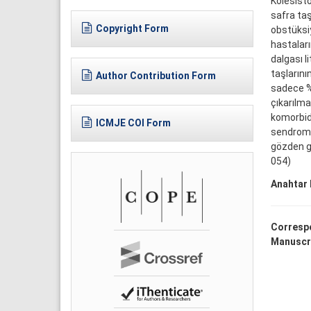
Kolesist
safra ta
Copyright Form
obstüksiy
hastaları
dalgası l
taşlarını
Author Contribution Form
sadece %
çıkarılma
komorbid 
ICMJE COI Form
sendromu
gözden ge
054)
Anahtar 
Corresp
Manuscr