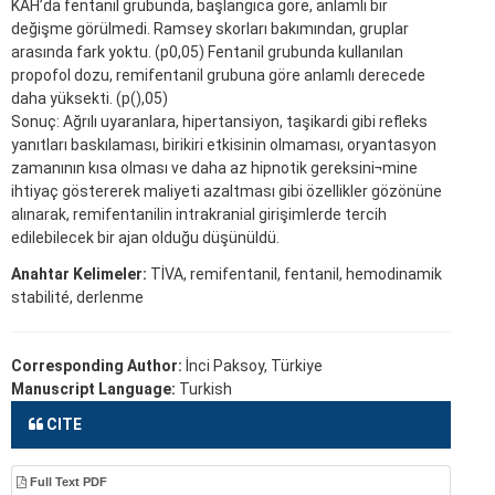
KAH’da fentanil grubunda, başlangıca göre, anlamlı bir
değişme görülmedi. Ramsey skorları bakımından, gruplar
arasında fark yoktu. (p0,05) Fentanil grubunda kullanılan
propofol dozu, remifentanil grubuna göre anlamlı derecede
daha yüksekti. (p(),05)
Sonuç: Ağrılı uyaranlara, hipertansiyon, taşikardi gibi refleks
yanıtları baskılaması, birikiri etkisinin olmaması, oryantasyon
zamanının kısa olması ve daha az hipnotik gereksini¬mine
ihtiyaç göstererek maliyeti azaltması gibi özellikler gözönüne
alınarak, remifentanilin intrakranial girişimlerde tercih
edilebilecek bir ajan olduğu düşünüldü.
Anahtar Kelimeler:
TİVA, remifentanil, fentanil, hemodinamik
stabilité, derlenme
Corresponding Author:
İnci Paksoy, Türkiye
Manuscript Language:
Turkish
CITE
Full Text PDF