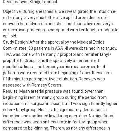
Reanimasyon Kliniği, İstanbul
Objective: During anesthesia, we investigated the infusion e-
mifentanyl a very short effective opioid promides or not,
eno¬ugh hemodynamia and short postoperative recovery in
intrac¬ranial procedures compared with fentanyl, a moderate
opi¬oid.
Study Design: After the approval by the Medical Ethics
Com¬mittee, 30 patients in ASA I-II were obtained in to study.
TIVA was done with fentanyl / propofol and remifentanyl /
propofol to Group I and II respectively after required
monitorisations. The hemodynamic measurements of
patients were recorded from beginning of anesthesia until
fifth minutes postoperative extubation. Recovery was
assessed with Ramsey Scores.
Results: Mean arterial pressure was found lower than
begin¬ning in remifentanyl group during the period from
induction until surgical incision, but it was significantly higher
in fen¬tanyl group. Heart rate significantly decreased in
induction and continued low during operation. No significant
difference was seen on heart rate in fentayl group when
compared to be¬ginning. There was not any difference in