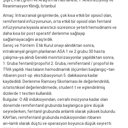
Şişli Etfal Eğitim ve Araştırma Hastanesi, 1. Anesteziyoloji ve
Reanimasyon Kliniği, İstanbul
Amaç: İntracranial girişimlerde, çok kısa etkili bir opioicl olan,
remifentanil infüzyonunun, orta etkili bir opioid olan fentanil
infüzyonuna kıyasla anestezi süresince yeterli hemodinami ve
daha kısa bir post operatif derlenme sağlayıp
sağlamayacağını araştırdık.
Gereç ve Yöntem: Etik Kurul onayı alındıktan sonra,
intrakranyal girişim planlanan ASA 1 ve 2 grubu 30 hasta
çalışma¬ya alındı Gerekli monitörizasyonlar yapıldıktan sonra,
1. Gruba fentanil/propofol 2. Gruba, remifentanil / propofol ile
TİVA yapıldı. Hastaların hemodinamik ölçümleri başlangıç¬tan
itibaren post-op. ekstübasyonun 5. dakikasına kadar
kaydedildi. Derlenme Ramsey Skorlaması ile değerlendirildi,
istatistiksel değerlendirmede, student t ve eşlendirilmiş
dizilerde t testleri kullanıldı.
Bulgular: O AB indüksiyondan, cerrahi insizyona kadar olan
dönemde remifentanil grubunda başlangıca göre düşük
seyrederken, fentanil grubunda anlamlı olarak yüksek bulundu.
KAH’lan, remifentanil grubunda indüksiyondan itibaren
an¬lamlı olarak düştü ve operasyon boyunca düşük seyretti.