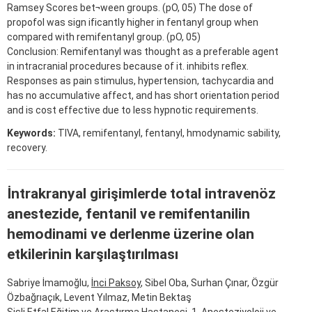
Ramsey Scores bet¬ween groups. (pO, 05) The dose of
propofol was sign ificantly higher in fentanyl group when
compared with remifentanyl group. (pO, 05)
Conclusion: Remifentanyl was thought as a preferable agent
in intracranial procedures because of it. inhibits reflex.
Responses as pain stimulus, hypertension, tachycardia and
has no accumulative affect, and has short orientation period
and is cost effective due to less hypnotic requirements.
Keywords:
TIVA, remifentanyl, fentanyl, hmodynamic sability,
recovery.
İntrakranyal girişimlerde total intravenöz
anestezide, fentanil ve remifentanilin
hemodinami ve derlenme üzerine olan
etkilerinin karşılaştırılması
Sabriye İmamoğlu,
İnci Paksoy
, Sibel Oba, Surhan Çınar, Özgür
Özbağrıaçık, Levent Yılmaz, Metin Bektaş