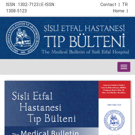
ISSN : 1302-7123 | E-ISSN :
Contact
|
TR
1308-5123
Home
|
Togg
navig