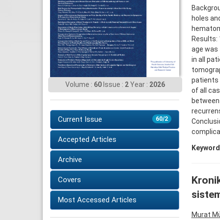
Backgrou
holes an
hematoma
Results:
age was 5
in all pa
tomograph
patients
Volume :
60
Issue :
2
Year :
2026
of all c
between 
recurrens
Current Issue
60/2
Conclusio
complica
Accepted Articles
Keyword
Archive
Kronik
Covers
sistem
Most Accessed Articles
Murat M