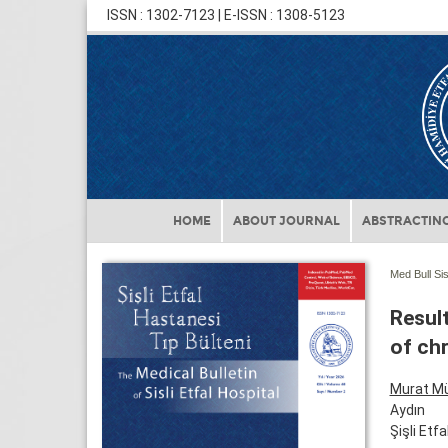
ISSN : 1302-7123 | E-ISSN : 1308-5123
HOME
ABOUT JOURNAL
ABSTRACTING
Med Bull Sis
Resul
of ch
Murat M
Aydın
Şişli Etf