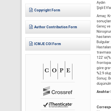
Aydın
Şişli Etf
Copyright Form
Amaç: Kro
sonuçlar
Gereç ve 
Author Contribution Form
Nöroşirur
hastanın 
Bulgular:
ICMJE COI Form
Hastaları
travması 
122’ si(%
frontopar
göre gra
%2.9 olup
Sonuç: Bu
düşünülm
Anahtar 
Corresp