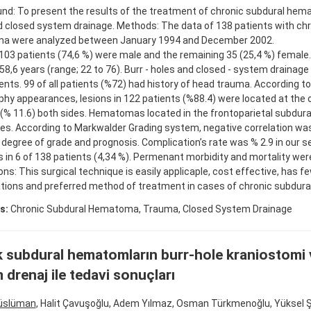
nd: To present the results of the treatment of chronic subdural hem
d closed system drainage. Methods: The data of 138 patients with chr
 were analyzed between January 1994 and December 2002.
 103 patients (74,6 %) were male and the remaining 35 (25,4 %) female
8,6 years (range; 22 to 76). Burr - holes and closed - system drainag
tients. 99 of all patients (%72) had history of head trauma. According 
y appearances, lesions in 122 patients (%88.4) were located at the o
 (% 11.6) both sides. Hematomas located in the frontoparietal subdura
ases. According to Markwalder Grading system, negative correlation wa
degree of grade and prognosis. Complication’s rate was % 2.9 in our s
 in 6 of 138 patients (4,34 %). Permenant morbidity and mortality wer
ns: This surgical technique is easily applicaple, cost effective, has f
tions and preferred method of treatment in cases of chronic subdur
s:
Chronic Subdural Hematoma, Trauma, Closed System Drainage
 subdural hematomların burr-hole kraniostomi 
 drenaj ile tedavi sonuçları
üslüman
, Halit Çavuşoğlu, Adem Yılmaz, Osman Türkmenoğlu, Yüksel 