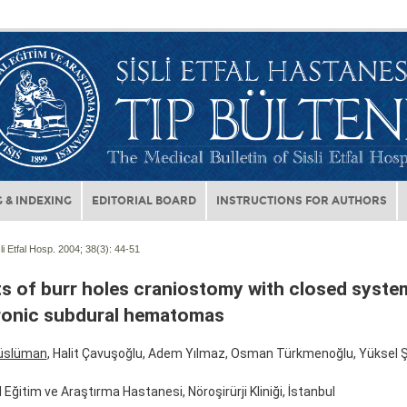
 & INDEXING
EDITORIAL BOARD
INSTRUCTIONS FOR AUTHORS
li Etfal Hosp. 2004; 38(3):
44-51
ts of burr holes craniostomy with closed syste
ronic subdural hematomas
üslüman
, Halit Çavuşoğlu, Adem Yılmaz, Osman Türkmenoğlu, Yüksel 
al Eğitim ve Araştırma Hastanesi, Nöroşirürji Kliniği, İstanbul