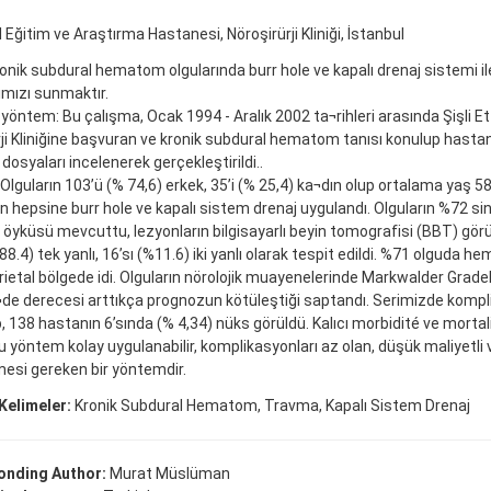
al Eğitim ve Araştırma Hastanesi, Nöroşirürji Kliniği, İstanbul
nik subdural hematom olgularında burr hole ve kapalı drenaj sistemi il
ımızı sunmaktır.
yöntem: Bu çalışma, Ocak 1994 - Aralık 2002 ta¬rihleri arasında Şişli E
ji Kliniğine başvuran ve kronik subdural hematom tanısı konulup hastan
dosyaları incelenerek gerçekleştirildi..
 Olguların 103’ü (% 74,6) erkek, 35’i (% 25,4) ka¬dın olup ortalama yaş 58,6
n hepsine burr hole ve kapalı sistem drenaj uygulandı. Olguların %72 si
öyküsü mevcuttu, lezyonların bilgisayarlı beyin tomografisi (BBT) gö
88.4) tek yanlı, 16’sı (%11.6) iki yanlı olarak tespit edildi. %71 olguda 
ietal bölgede idi. Olguların nörolojik muayenelerinde Markwalder Gra
¬de derecesi arttıkça prognozun kötüleştiği saptandı. Serimizde kompl
, 138 hastanın 6’sında (% 4,34) nüks görüldü. Kalıcı morbidité ve morta
 yöntem kolay uygulanabilir, komplikasyonları az olan, düşük maliyetli v
esi gereken bir yöntemdir.
Kelimeler:
Kronik Subdural Hematom, Travma, Kapalı Sistem Drenaj
onding Author:
Murat Müslüman