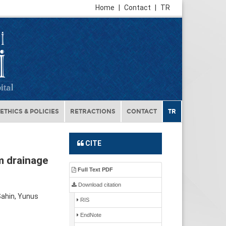
Home
|
Contact
|
TR
ETHICS & POLICIES
RETRACTIONS
CONTACT
TR
CITE
m drainage
Full Text PDF
Download citation
Şahin, Yunus
RIS
EndNote