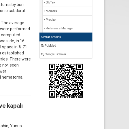
BibTex
atoma by burr
onic subdural
Medlars
Procite
. The average
e were performed
Reference Manager
to computed
Similar articles
ne side, in 16
PubMed
l space in % 71
s established
Google Scholar
eries. There were
e not seen.
ewer
al hematoma.
ve kapalı
Şahin, Yunus