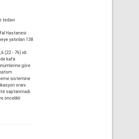
e tedavi
tfal Hastanesi
eye yatırılan 138
 (22 - 76) idi.
nde kafa
rünümlerine göre
hematom
deleme sistemine
ikasyon oranı
lité saptanmadı.
e öncelikli