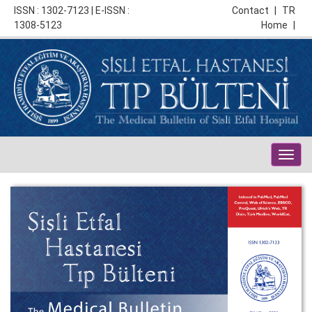
ISSN : 1302-7123 | E-ISSN :
Contact
|
TR
1308-5123
Home
|
Togg
navig