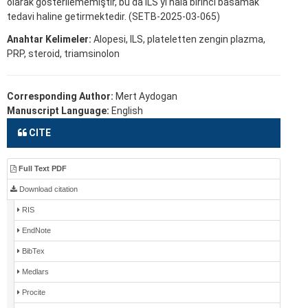
olarak gösterilememiştir, bu da ILS'yi hala birinci basamak
tedavi haline getirmektedir. (SETB-2025-03-065)
Anahtar Kelimeler:
Alopesi, ILS, plateletten zengin plazma,
PRP, steroid, triamsinolon
Corresponding Author:
Mert Aydogan
Manuscript Language:
English
CITE
Full Text PDF
Download citation
RIS
EndNote
BibTex
Medlars
Procite