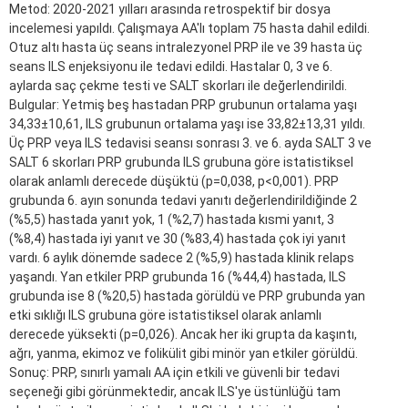
Metod: 2020-2021 yılları arasında retrospektif bir dosya
incelemesi yapıldı. Çalışmaya AA'lı toplam 75 hasta dahil edildi.
Otuz altı hasta üç seans intralezyonel PRP ile ve 39 hasta üç
seans ILS enjeksiyonu ile tedavi edildi. Hastalar 0, 3 ve 6.
aylarda saç çekme testi ve SALT skorları ile değerlendirildi.
Bulgular: Yetmiş beş hastadan PRP grubunun ortalama yaşı
34,33±10,61, ILS grubunun ortalama yaşı ise 33,82±13,31 yıldı.
Üç PRP veya ILS tedavisi seansı sonrası 3. ve 6. ayda SALT 3 ve
SALT 6 skorları PRP grubunda ILS grubuna göre istatistiksel
olarak anlamlı derecede düşüktü (p=0,038, p<0,001). PRP
grubunda 6. ayın sonunda tedavi yanıtı değerlendirildiğinde 2
(%5,5) hastada yanıt yok, 1 (%2,7) hastada kısmi yanıt, 3
(%8,4) hastada iyi yanıt ve 30 (%83,4) hastada çok iyi yanıt
vardı. 6 aylık dönemde sadece 2 (%5,9) hastada klinik relaps
yaşandı. Yan etkiler PRP grubunda 16 (%44,4) hastada, ILS
grubunda ise 8 (%20,5) hastada görüldü ve PRP grubunda yan
etki sıklığı ILS grubuna göre istatistiksel olarak anlamlı
derecede yüksekti (p=0,026). Ancak her iki grupta da kaşıntı,
ağrı, yanma, ekimoz ve folikülit gibi minör yan etkiler görüldü.
Sonuç: PRP, sınırlı yamalı AA için etkili ve güvenli bir tedavi
seçeneği gibi görünmektedir, ancak ILS'ye üstünlüğü tam