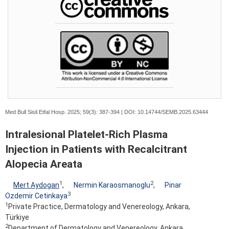
Med Bull Sisli Etfal Hosp. 2025; 59(3):
387-394 | DOI:
10.14744/SEMB.2025.63444
Intralesional Platelet-Rich Plasma
Injection in Patients with Recalcitrant
Alopecia Areata
1
2
Mert Aydogan
,
Nermin Karaosmanoglu
,
Pinar
3
Ozdemir Cetinkaya
1
Private Practice, Dermatology and Venereology, Ankara,
Türkiye
2
Department of Dermatology and Venereology, Ankara