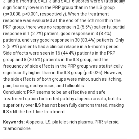
3. and 6. months, SALT 3 and SALT 6 scores were statistically
significantly lower in the PRP group than in the ILS group
(p=0.038, p<0.001, respectively). When the treatment
response was evaluated at the end of the 6th month in the
PRP group, there was no response in 2 (5.5%) patients, partial
response in 1 (2.7%) patient, good response in 3 (8.4%)
patients, and very good response in 30 (83.4%) patients. Only
2 (5.9%) patients had a clinical relapse in a 6-month period.
Side effects were seen in 16 (44.4%) patients in the PRP
group and 8 (20.5%) patients in the ILS group, and the
frequency of side effects in the PRP group was statistically
significantly higher than in the ILS group (p=0.026). However,
the side effects of both groups were minor, such as itching,
pain, burning, ecchymosis, and folliculitis.
Conclusion: PRP seems to be an effective and safe
treatment option for limited patchy alopecia areata, but its
superiority over ILS has not been fully demonstrated, making
ILS still the first-line treatment.
Keywords:
Alopecia, ILS, platelet-rich plasma, PRP, steroid,
triamcinolone