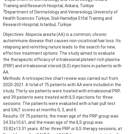
Training and Research Hospital, Ankara, Türkiye
3
Department of Dermatology and Venereology, University of
Health Sciences Türkiye, Sisli Hamidiye Etfal Training and
Research Hospital, Istanbul, Türkiye
Objectives: Alopecia areata (AA) is a common, chronic
autoimmune disease that causes non-cicatricial hair loss. Its
relapsing and remitting nature leads to the search for new,
effective treatment options. The study aimed to evaluate
the therapeutic efficacy of intralesional platelet-rich plasma
(PRP) and intralesional steroid (ILS) injections in patients with
AA.
Methods: A retrospective chart review was carried out from
2020-2021. A total of 75 patients with AA were included in the
study. Thirty-six patients were treated with intralesional PRP,
and 39 patients were treated with ILS injections for three
sessions. The patients were evaluated with a hair pull test
and SALT scores at months 0, 3, and 6.
Results: Of 75 patients, the mean age of the PRP group was
34.33±10.61, and the mean age of the ILS group was
33.82±13.31 years. After three PRP or ILS therapy sessions, at