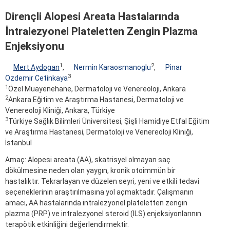
Dirençli Alopesi Areata Hastalarında
İntralezyonel Plateletten Zengin Plazma
Enjeksiyonu
1
2
Mert Aydogan
,
Nermin Karaosmanoglu
,
Pinar
3
Ozdemir Cetinkaya
1
Özel Muayenehane, Dermatoloji ve Venereoloji, Ankara
2
Ankara Eğitim ve Araştırma Hastanesi, Dermatoloji ve
Venereoloji Kliniği, Ankara, Türkiye
3
Türkiye Sağlık Bilimleri Üniversitesi, Şişli Hamidiye Etfal Eğitim
ve Araştırma Hastanesi, Dermatoloji ve Venereoloji Kliniği,
İstanbul
Amaç: Alopesi areata (AA), skatrisyel olmayan saç
dökülmesine neden olan yaygın, kronik otoimmün bir
hastalıktır. Tekrarlayan ve düzelen seyri, yeni ve etkili tedavi
seçeneklerinin araştırılmasına yol açmaktadır. Çalışmanın
amacı, AA hastalarında intralezyonel plateletten zengin
plazma (PRP) ve intralezyonel steroid (ILS) enjeksiyonlarının
terapötik etkinliğini değerlendirmektir.