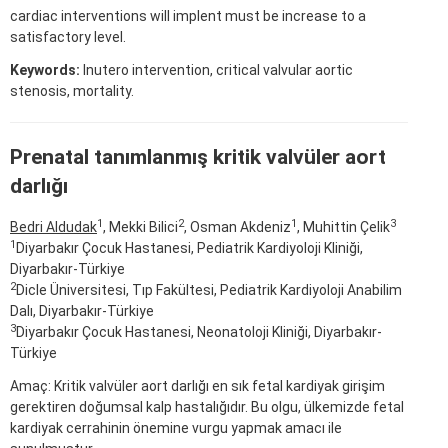
cardiac interventions will implent must be increase to a
satisfactory level.
Keywords:
Inutero intervention, critical valvular aortic
stenosis, mortality.
Prenatal tanımlanmış kritik valvüler aort
darlığı
1
2
1
3
Bedri Aldudak
, Mekki Bilici
, Osman Akdeniz
, Muhittin Çelik
1
Diyarbakır Çocuk Hastanesi, Pediatrik Kardiyoloji Kliniği,
Diyarbakır-Türkiye
2
Dicle Üniversitesi, Tıp Fakültesi, Pediatrik Kardiyoloji Anabilim
Dalı, Diyarbakır-Türkiye
3
Diyarbakır Çocuk Hastanesi, Neonatoloji Kliniği, Diyarbakır-
Türkiye
Amaç: Kritik valvüler aort darlığı en sık fetal kardiyak girişim
gerektiren doğumsal kalp hastalığıdır. Bu olgu, ülkemizde fetal
kardiyak cerrahinin önemine vurgu yapmak amacı ile