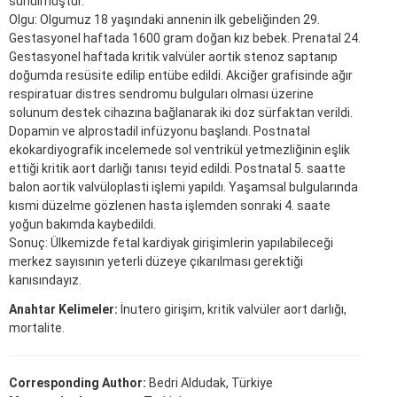
sunulmuştur.
Olgu: Olgumuz 18 yaşındaki annenin ilk gebeliğinden 29.
Gestasyonel haftada 1600 gram doğan kız bebek. Prenatal 24.
Gestasyonel haftada kritik valvüler aortik stenoz saptanıp
doğumda resüsite edilip entübe edildi. Akciğer grafisinde ağır
respiratuar distres sendromu bulguları olması üzerine
solunum destek cihazına bağlanarak iki doz sürfaktan verildi.
Dopamin ve alprostadil infüzyonu başlandı. Postnatal
ekokardiyografik incelemede sol ventrikül yetmezliğinin eşlik
ettiği kritik aort darlığı tanısı teyid edildi. Postnatal 5. saatte
balon aortik valvüloplasti işlemi yapıldı. Yaşamsal bulgularında
kısmi düzelme gözlenen hasta işlemden sonraki 4. saate
yoğun bakımda kaybedildi.
Sonuç: Ülkemizde fetal kardiyak girişimlerin yapılabileceği
merkez sayısının yeterli düzeye çıkarılması gerektiği
kanısındayız.
Anahtar Kelimeler:
İnutero girişim, kritik valvüler aort darlığı,
mortalite.
Corresponding Author:
Bedri Aldudak, Türkiye