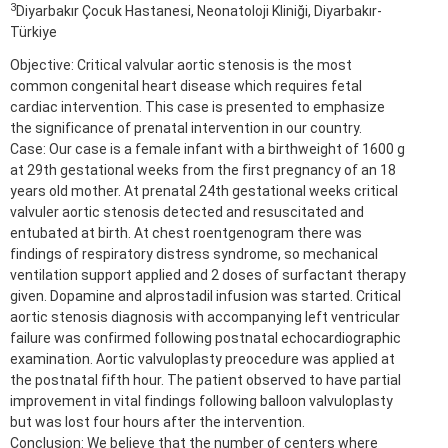
3
Diyarbakır Çocuk Hastanesi, Neonatoloji Kliniği, Diyarbakır-
Türkiye
Objective: Critical valvular aortic stenosis is the most
common congenital heart disease which requires fetal
cardiac intervention. This case is presented to emphasize
the significance of prenatal intervention in our country.
Case: Our case is a female infant with a birthweight of 1600 g
at 29th gestational weeks from the first pregnancy of an 18
years old mother. At prenatal 24th gestational weeks critical
valvuler aortic stenosis detected and resuscitated and
entubated at birth. At chest roentgenogram there was
findings of respiratory distress syndrome, so mechanical
ventilation support applied and 2 doses of surfactant therapy
given. Dopamine and alprostadil infusion was started. Critical
aortic stenosis diagnosis with accompanying left ventricular
failure was confirmed following postnatal echocardiographic
examination. Aortic valvuloplasty preocedure was applied at
the postnatal fifth hour. The patient observed to have partial
improvement in vital findings following balloon valvuloplasty
but was lost four hours after the intervention.
Conclusion: We believe that the number of centers where