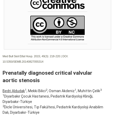
Med Bull Sisli Etfal Hosp. 2015; 49(3):
218-220 | DOI:
10.5350/SEMB.20140827055314
Prenatally diagnosed critical valvular
aortic stenosis
1
2
1
3
Bedri Aldudak
, Mekki Bilici
, Osman Akdeniz
, Muhittin Çelik
1
Diyarbakır Çocuk Hastanesi, Pediatrik Kardiyoloji Kliniği,
Diyarbakır-Türkiye
2
Dicle Üniversitesi, Tıp Fakültesi, Pediatrik Kardiyoloji Anabilim
Dalı, Diyarbakır-Türkiye