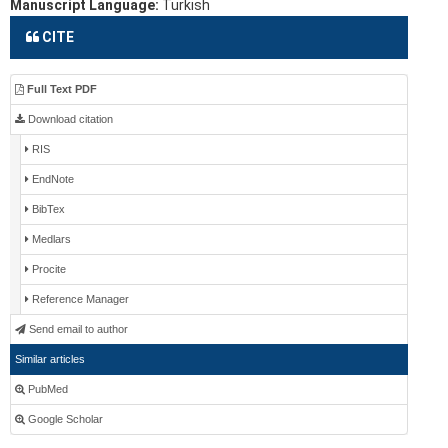
Manuscript Language:
Turkish
CITE
Full Text PDF
Download citation
RIS
EndNote
BibTex
Medlars
Procite
Reference Manager
Send email to author
Similar articles
PubMed
Google Scholar