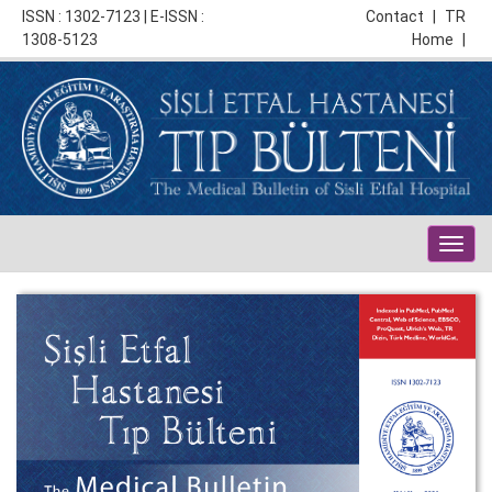
ISSN : 1302-7123 | E-ISSN :
Contact
|
TR
1308-5123
Home
|
Togg
navig