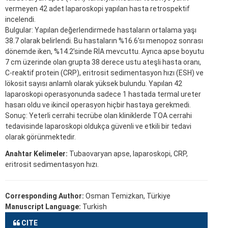
vermeyen 42 adet laparoskopi yapılan hasta retrospektif
incelendi.
Bulgular: Yapılan değerlendirmede hastaların ortalama yaşı
38.7 olarak belirlendi. Bu hastaların %16.6’sı menopoz sonrası
dönemde iken, %14.2’sinde RİA mevcuttu. Ayrıca apse boyutu
7 cm üzerinde olan grupta 38 derece ustu ateşli hasta oranı,
C-reaktif protein (CRP), eritrosit sedimentasyon hızı (ESH) ve
lökosit sayısı anlamlı olarak yüksek bulundu. Yapılan 42
laparoskopi operasyonunda sadece 1 hastada termal ureter
hasarı oldu ve ikincil operasyon hiçbir hastaya gerekmedi.
Sonuç: Yeterli cerrahi tecrübe olan kliniklerde TOA cerrahi
tedavisinde laparoskopi oldukça güvenli ve etkili bir tedavi
olarak görünmektedir.
Anahtar Kelimeler:
Tubaovaryan apse, laparoskopi, CRP,
eritrosit sedimentasyon hızı.
Corresponding Author:
Osman Temizkan, Türkiye
Manuscript Language:
Turkish
CITE