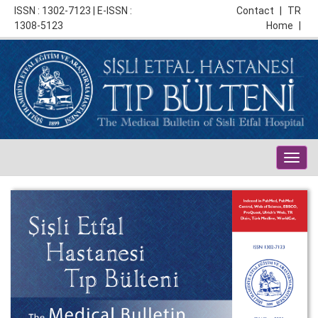
ISSN : 1302-7123 | E-ISSN :
Contact
|
TR
1308-5123
Home
|
Togg
navig