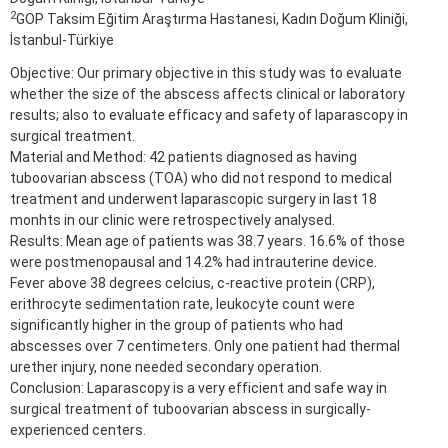
2
GOP Taksim Eğitim Araştırma Hastanesi, Kadın Doğum Kliniği,
İstanbul-Türkiye
Objective: Our primary objective in this study was to evaluate
whether the size of the abscess affects clinical or laboratory
results; also to evaluate efficacy and safety of laparascopy in
surgical treatment.
Material and Method: 42 patients diagnosed as having
tuboovarian abscess (TOA) who did not respond to medical
treatment and underwent laparascopic surgery in last 18
monhts in our clinic were retrospectively analysed.
Results: Mean age of patients was 38.7 years. 16.6% of those
were postmenopausal and 14.2% had intrauterine device.
Fever above 38 degrees celcius, c-reactive protein (CRP),
erithrocyte sedimentation rate, leukocyte count were
significantly higher in the group of patients who had
abscesses over 7 centimeters. Only one patient had thermal
urether injury, none needed secondary operation.
Conclusion: Laparascopy is a very efficient and safe way in
surgical treatment of tuboovarian abscess in surgically-
experienced centers.