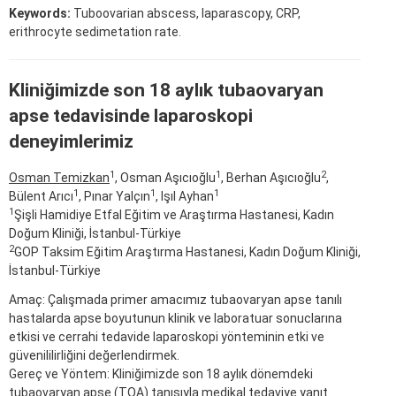
Keywords:
Tuboovarian abscess, laparascopy, CRP,
erithrocyte sedimetation rate.
Kliniğimizde son 18 aylık tubaovaryan
apse tedavisinde laparoskopi
deneyimlerimiz
1
1
2
Osman Temizkan
, Osman Aşıcıoğlu
, Berhan Aşıcıoğlu
,
1
1
1
Bülent Arıcı
, Pınar Yalçın
, Işıl Ayhan
1
Şişli Hamidiye Etfal Eğitim ve Araştırma Hastanesi, Kadın
Doğum Kliniği, İstanbul-Türkiye
2
GOP Taksim Eğitim Araştırma Hastanesi, Kadın Doğum Kliniği,
İstanbul-Türkiye
Amaç: Çalışmada primer amacımız tubaovaryan apse tanılı
hastalarda apse boyutunun klinik ve laboratuar sonuclarına
etkisi ve cerrahi tedavide laparoskopi yönteminin etki ve
güvenililirliğini değerlendirmek.
Gereç ve Yöntem: Kliniğimizde son 18 aylık dönemdeki
tubaovaryan apse (TOA) tanısıyla medikal tedaviye yanıt