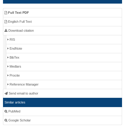
Full Text PDF
English Full Text
Download citation
RIS
EndNote
BibTex
Medlars
Procite
Reference Manager
Send email to author
Similar articles
PubMed
Google Scholar