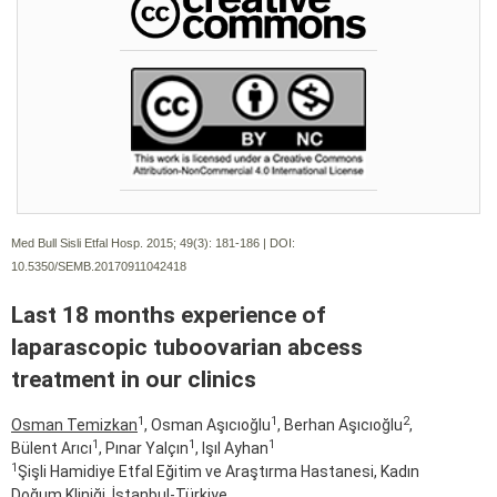
Med Bull Sisli Etfal Hosp. 2015; 49(3):
181-186 | DOI:
10.5350/SEMB.20170911042418
Last 18 months experience of
laparascopic tuboovarian abcess
treatment in our clinics
1
1
2
Osman Temizkan
, Osman Aşıcıoğlu
, Berhan Aşıcıoğlu
,
1
1
1
Bülent Arıcı
, Pınar Yalçın
, Işıl Ayhan
1
Şişli Hamidiye Etfal Eğitim ve Araştırma Hastanesi, Kadın
Doğum Kliniği, İstanbul-Türkiye