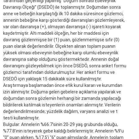
tarafından geçerliliği yapılmış “Doğum Sonrası Ebeveynlik
Davranışı Ölçeği” (DSEDÖ) ile toplanmıştır. Doğumdan sonra
anne ve bebeğin karşılaştığı ilk 10 dakika süresince gözlemci,
annenin bebeğine karşı gösterdiği davranışları gözlemleyerek,
var olan davranışa (+), olmayan davranışa (-) işareti koyarak
kaydetmiştir. Altı maddeli ölçeğin, her bir maddesi için
davranış gözlenmişse bir (1) puan, gözlenmemişse sıfır (0)
puan olarak değerlendirilir. Ölçekten alınan toplam puanın
yüksek olması ebeveynin bebeğine karşı olumlu ebeveynlik
davranışına sahip olduğunu göstermektedir. Annenin doğal
davranışını gözleyebilmek için önce DSEDÖ, sonra anket formu
gözlemci tarafından doldurulmuştur. Her anket formu ve
DSEDÖ için yaklaşık 15 dakikalık süre kullanılmıştır.
Araştırmaya başlamadan önce etik kurul kararı ve kurumdan
izin alınmıştır. Doğuma gelen gebelere açıklama yapılarak ve
doğumdan sonra gözlemin herhangi bir zamanda yapılacağı
bildirilerek katılmak isteyenlerin onamları alınmıştır. Verilerin
değerlendirilmesinde; yüzdelik dağılım, varyans analizi ve t
testi kullanılmıştır.
Bulgular: Annelerin %66.7’sinin 20-29 yaş grubunda olduğu,
%77.8’inin isteyerek gebe kaldığı belirlenmiştir. Annelerin %9’u
“0” puan alırken, %17.5’i “6” puan almışlardır. Annelerin toplam