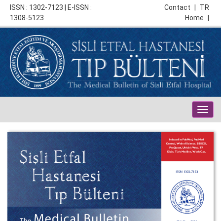
ISSN : 1302-7123 | E-ISSN :
Contact
|
TR
1308-5123
Home
|
Togg
navig