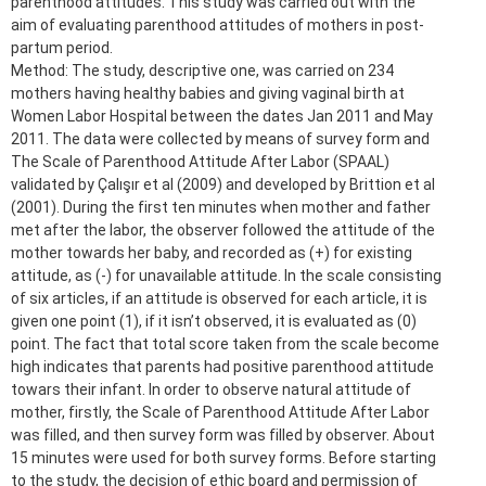
parenthood attitudes. This study was carried out with the
aim of evaluating parenthood attitudes of mothers in post-
partum period.
Method: The study, descriptive one, was carried on 234
mothers having healthy babies and giving vaginal birth at
Women Labor Hospital between the dates Jan 2011 and May
2011. The data were collected by means of survey form and
The Scale of Parenthood Attitude After Labor (SPAAL)
validated by Çalışır et al (2009) and developed by Brittion et al
(2001). During the first ten minutes when mother and father
met after the labor, the observer followed the attitude of the
mother towards her baby, and recorded as (+) for existing
attitude, as (-) for unavailable attitude. In the scale consisting
of six articles, if an attitude is observed for each article, it is
given one point (1), if it isn’t observed, it is evaluated as (0)
point. The fact that total score taken from the scale become
high indicates that parents had positive parenthood attitude
towars their infant. In order to observe natural attitude of
mother, firstly, the Scale of Parenthood Attitude After Labor
was filled, and then survey form was filled by observer. About
15 minutes were used for both survey forms. Before starting
to the study, the decision of ethic board and permission of