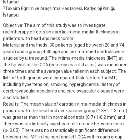
İstanbul
2
Taksim Eğitim ve Araştırma Hastanesi, Radyoloji Kliniği,
İstanbul
Objective: The aim of this study was to investigate
radiotherapy effects on carotid intima-media thickness in
patients with head and neck tumor.
Material and methods: 30 patients (aged between 20 and 74
years) and a group of 30 age and sex matched controls were
studied by ultrasound. The intima-media thickness (IMT) at
the far wall of the CCA (common carotid arter) was measured
three times and the average value taken in each subject. The
IMT of both groups were compared. Risk factors for IMT,
including hypertension, smoking, hyperglycemia, history of
cerebrovascular accidents and cardiovascular disease were
also studied.
Results: The mean value of carotid intima-media thickness in
patients with the head and neck cancer group (1.8+1-1.3 mm)
was greater than that in normal controls (0.7+1-0.2 mm) and
there was statistically significant difference between them
(p<0.05). There was no statistically significant difference
between the IMT in the right and left CCA within each group