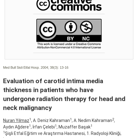
Med Bull Sisli Etfal Hosp. 2004; 38(3):
13-16
Evaluation of carotid intima media
thickness in patients who have
undergone radiation therapy for head and
neck malignancy
1
1
2
Nuran Yılmaz
, A. Deniz Kahraman
, A. Nedim Kahraman
,
1
1
1
Aydın Ağdere
, İrfan Çelebi
, Muzaffer Başak
1
Şişli Etfal Eğitim ve Araştırma Hastanesi, 1. Radyoloji Kliniği,