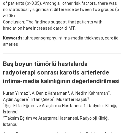
of patients (p>0.05). Among all other risk factors, there was
no statistically significant difference between two groups (p
>0.05).
Conclusion: The findings suggest that patients with
irradiation have increased carotid IMT.
Keywords:
ultrasonography, intima-media thickness, carotid
arteries
Baş boyun tümörlü hastalarda
radyoterapi sonrası karotis arterlerde
intima-media kalınlığının değerlendirilmesi
1
1
2
Nuran Yılmaz
, A. Deniz Kahraman
, A. Nedim Kahraman
,
1
1
1
Aydın Ağdere
, İrfan Çelebi
, Muzaffer Başak
1
Şişli Etfal Eğitim ve Araştırma Hastanesi, 1. Radyoloji Kliniği,
İstanbul
2
Taksim Eğitim ve Araştırma Hastanesi, Radyoloji Kliniği,
İstanbul