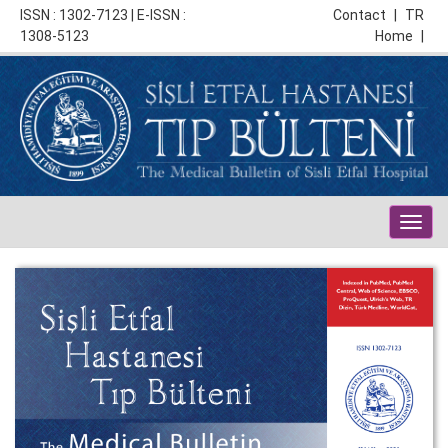
ISSN : 1302-7123 | E-ISSN :
Contact
|
TR
1308-5123
Home
|
Togg
navig