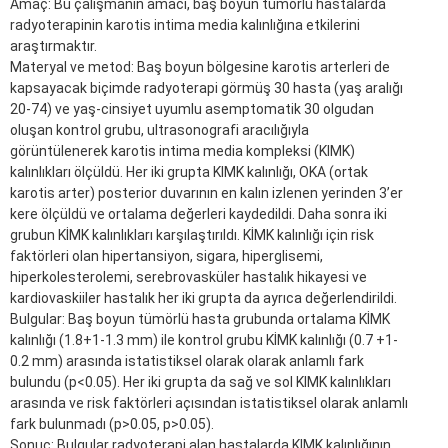
Amaç: Bu çalışmanın amacı, baş boyun tümörlü hastalarda
radyoterapinin karotis intima media kalınlığına etkilerini
araştırmaktır.
Materyal ve metod: Baş boyun bölgesine karotis arterleri de
kapsayacak biçimde radyoterapi görmüş 30 hasta (yaş aralığı
20-74) ve yaş-cinsiyet uyumlu asemptomatik 30 olgudan
oluşan kontrol grubu, ultrasonografi aracılığıyla
görüntülenerek karotis intima media kompleksi (KIMK)
kalınlıkları ölçüldü. Her iki grupta KIMK kalınlığı, OKA (ortak
karotis arter) posterior duvarının en kalın izlenen yerinden 3’er
kere ölçüldü ve ortalama değerleri kaydedildi. Daha sonra iki
grubun KİMK kalınlıkları karşılaştırıldı. KİMK kalınlığı için risk
faktörleri olan hipertansiyon, sigara, hiperglisemi,
hiperkolesterolemi, serebrovasküler hastalık hikayesi ve
kardiovaskiiler hastalık her iki grupta da ayrıca değerlendirildi.
Bulgular: Baş boyun tümörlü hasta grubunda ortalama KİMK
kalınlığı (1.8+1-1.3 mm) ile kontrol grubu KİMK kalınlığı (0.7 +1-
0.2 mm) arasında istatistiksel olarak olarak anlamlı fark
bulundu (p<0.05). Her iki grupta da sağ ve sol KIMK kalınlıkları
arasında ve risk faktörleri açısından istatistiksel olarak anlamlı
fark bulunmadı (p>0.05, p>0.05).
Sonuç: Bulgular radyoterapi alan hastalarda KIMK kalınlığının