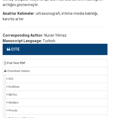
arttığını göstermiştir.
Anahtar Kelimeler:
ultrasonografi, intima-media kalınlığı,
karotis arter
Corresponding Author:
Nuran Yılmaz
Manuscript Language:
Turkish
CITE
Full Text PDF
Download citation
RIS
EndNote
BibTex
Medlars
Procite