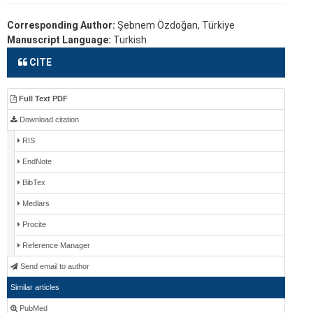
Corresponding Author:
Şebnem Özdoğan, Türkiye
Manuscript Language:
Turkish
CITE
Full Text PDF
Download citation
RIS
EndNote
BibTex
Medlars
Procite
Reference Manager
Send email to author
Similar articles
PubMed