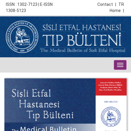
ISSN : 1302-7123 | E-ISSN :
Contact
|
TR
1308-5123
Home
|
Togg
navig