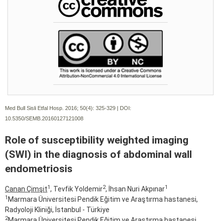
Med Bull Sisli Etfal Hosp. 2016; 50(4):
325-329 | DOI:
10.5350/SEMB.20160127121008
Role of susceptibility weighted imaging
(SWI) in the diagnosis of abdominal wall
endometriosis
1
2
1
Canan Çimşit
, Tevfik Yoldemir
, İhsan Nuri Akpınar
1
Marmara Üniversitesi Pendik Eğitim ve Araştırma hastanesi,
Radyoloji Kliniği, İstanbul - Türkiye
2
Marmara Üniversitesi Pendik Eğitim ve Araştırma hastanesi,