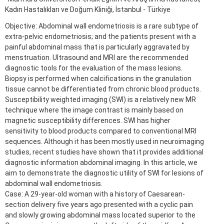
Kadın Hastalıkları ve Doğum Kliniği, İstanbul - Türkiye
Objective: Abdominal wall endometriosis is a rare subtype of
extra-pelvic endometriosis; and the patients present with a
painful abdominal mass that is particularly aggravated by
menstruation. Ultrasound and MRI are the recommended
diagnostic tools for the evaluation of the mass lesions.
Biopsy is performed when calcifications in the granulation
tissue cannot be differentiated from chronic blood products.
Susceptibility weighted imaging (SWI) is a relatively new MR
technique where the image contrast is mainly based on
magnetic susceptibility differences. SWI has higher
sensitivity to blood products compared to conventional MRI
sequences. Although it has been mostly used in neuroimaging
studies, recent studies have shown that it provides additional
diagnostic information abdominal imaging. In this article, we
aim to demonstrate the diagnostic utility of SWI for lesions of
abdominal wall endometriosis.
Case: A 29-year-old woman with a history of Caesarean-
section delivery five years ago presented with a cyclic pain
and slowly growing abdominal mass located superior to the