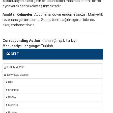
kalsifikasyon olasılığının ortadan kaldırılmasında önemli bir rol
oynayarak tanıyı kolaylaştırmaktadır.
Anahtar Kelimeler:
Abdominal duvar endometriozisi, Manyetik
rezonans görüntüleme, Suseptibilite ağırlıklıgörüntüleme,
skar, endometriozis.
Corresponding Author:
Canan Çimşit, Türkiye
Manuscript Language:
Turkish
CITE
Full Text PDF
Download citation
RIS
EndNote
BibTex
Medlars
Procite