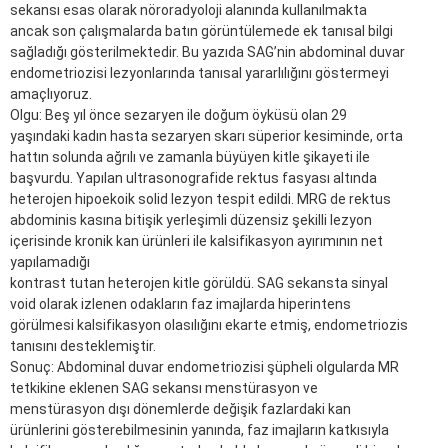
sekansı esas olarak nöroradyoloji alanında kullanılmakta
ancak son çalışmalarda batın görüntülemede ek tanısal bilgi
sağladığı gösterilmektedir. Bu yazıda SAG’nin abdominal duvar
endometriozisi lezyonlarında tanısal yararlılığını göstermeyi
amaçlıyoruz.
Olgu: Beş yıl önce sezaryen ile doğum öyküsü olan 29
yaşındaki kadın hasta sezaryen skarı süperior kesiminde, orta
hattın solunda ağrılı ve zamanla büyüyen kitle şikayeti ile
başvurdu. Yapılan ultrasonografide rektus fasyası altında
heterojen hipoekoik solid lezyon tespit edildi. MRG de rektus
abdominis kasına bitişik yerleşimli düzensiz şekilli lezyon
içerisinde kronik kan ürünleri ile kalsifikasyon ayırımının net
yapılamadığı
kontrast tutan heterojen kitle görüldü. SAG sekansta sinyal
void olarak izlenen odakların faz imajlarda hiperintens
görülmesi kalsifikasyon olasılığını ekarte etmiş, endometriozis
tanısını desteklemiştir.
Sonuç: Abdominal duvar endometriozisi şüpheli olgularda MR
tetkikine eklenen SAG sekansı menstürasyon ve
menstürasyon dışı dönemlerde değişik fazlardaki kan
ürünlerini gösterebilmesinin yanında, faz imajların katkısıyla