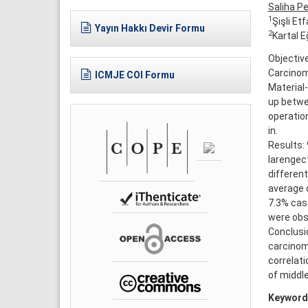
Saliha P
1
Şişli Et
Yayın Hakkı Devir Formu
2
Kartal E
Objective
Carcinoma
ICMJE COI Formu
Material
up betwe
operation
in.
Results: 
larengect
differen
average d
7.3% cas
were obs
Conclusi
carcinom
correlati
of middl
Keyword