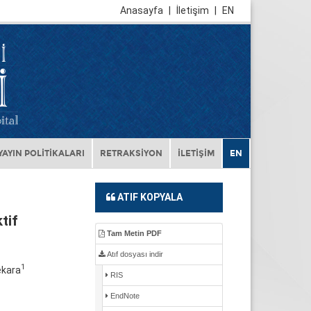
Anasayfa
|
İletişim
|
EN
YAYIN POLİTİKALARI
RETRAKSİYON
İLETİŞİM
EN
ATIF KOPYALA
tif
Tam Metin PDF
Atıf dosyası indir
1
ekara
RIS
EndNote