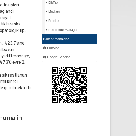
BibTex
 takipleri
açlandı.
Medlars
rsiyel
Procite
tik larenks
patolojik tip,
Reference Manager
Benzer makaleler
mi, %23.7’sine
PubMed
al boyun
yi differansiye,
Google Scholar
 %7.3’ü evre 2,
 sık rastlanan
li bir rol
rde görülmektedir.
inoma in