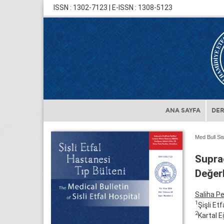
ISSN : 1302-7123 | E-ISSN : 1308-5123
ANA SAYFA
DER
Med Bull Sis
Suprag
Değerl
Saliha P
1
Şişli Et
2
Kartal E