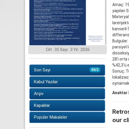
Amaç: 198
yapılan S
Materyal-
larenjek
kanserli 
differans
Bulgular:
parsiyel 
Cilt : 35 Sayı : 3 Yıl : 2026
disseksiy
28’i orta
%42,3’ü e
Son Sayı
60/2
Sonuç: Tü
lokalizas
Kabul Yazılar
oynamakta
Anahtar 
Arşiv
Kapaklar
Retros
Popüler Makaleler
our cl