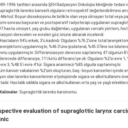
9-1996 tarihleri arasında ŞEH Radyasyon Onkolojisi kliniğinde tedavi ve
upraglottik larenks kanserli olguların retrospektif değerlendirilmesi am
Metod: Boyun disseksiyonu ile birlikte olan veya olmayan total veya pa
tomi sonrası başvuran ve postoperatif radyoterapi uygulanan supraglot
97 hasta cinsiyet, yaş grubu dağılımları, uygulanan cerrahi yöntem, histo
iasyon derecelen ve evreleri göz önüne alınarak incelendi.
 Hastalann 94’ü erkek, 3’ü kadındı. Olguların %76.2’sine total larenjekto
larenjektomi uygulanmıştır, %46.3’üne ipsilateral, %45.37iine ise bilater
onu uygulanmıştır. Differansiasyon derecesi saptanmış 47 olgunun 8’i i
 derecede differansiye, 11’i kötü differans‘ıye idi. Olguların %2’si evre 1,
vre 3, %48.5’i evre 4’tür. Sigara anamnezi %85 olguda saptanmıştır.
m kanser vakalarının %2’sini oluşturan, baş- boyun kanserleri içinde en
yon olan larenks kanserlerinin etyolojisinde sigara ve alkol kullanımı önem
dır. Hastalık sıklıkla sigara ve alkol kullanan orta yaş ve yaşlı erkekle
Kelimeler:
Supraglottik larenks karsinomu.
pective evaluation of supraglottic larynx carc
inic