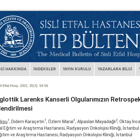
Gİ HAKKINDA
İNDEKSLER
YAYIN KURULU
YAZARLARA BİLGİ
li Etfal Hosp. 2001; 35(3):
54-56
lottik Larenks Kanserli Olgularımızın Retrospek
endirilmesi
1
1
1
2
eksu
, Didem Karaçetin
, Özlem Maral
, Alpaslan Mayadağlı
, Oktay İnc
fal Eğitim ve Araştırma Hastanesi, Radyasyon Onkolojisi Kliniği, İstanbul
ğitim ve Araştırma Hastanesi, Radyasyon Onkolojisi Kliniği, İstanbul