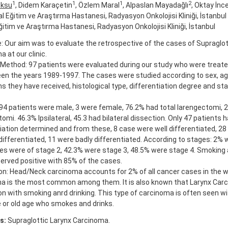
1
1
1
2
eksu
, Didem Karaçetin
, Özlem Maral
, Alpaslan Mayadağlı
, Oktay İnc
fal Eğitim ve Araştırma Hastanesi, Radyasyon Onkolojisi Kliniği, İstanbul
ğitim ve Araştırma Hastanesi, Radyasyon Onkolojisi Kliniği, İstanbul
: Our aim was to evaluate the retrospective of the cases of Supraglot
 at our clinic.
-Method: 97 patients were evaluated during our study who were treate
en the years 1989-1997. The cases were studied according to sex, ag
s they have received, histological type, differentiation degree and s
94 patients were male, 3 were female, 76.2% had total larengectomi, 2
omi. 46.3% Ipsilateral, 45.3 had bilateral dissection. Only 47 patients 
tiation determined and from these, 8 case were well differentiated, 2
ifferentiated, 11 were badly differentiated. According to stages: 2% 
es were of stage 2, 42.3% were stage 3, 48.5% were stage 4. Smoking 
erved positive with 85% of the cases.
on: Head/Neck carcinoma accounts for 2% of all cancer cases in the w
a is the most common among them. It is also known that Larynx Carc
on with smoking anrd drinking. This type of carcinoma is often seen w
e or old age who smokes and drinks.
s:
Supraglottic Larynx Carcinoma.