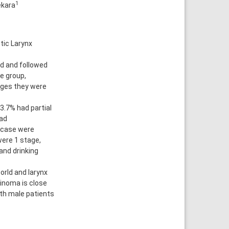
1
ekara
tic Larynx
d and followed
e group,
tages they were
3.7% had partial
had
8 case were
were 1 stage,
and drinking
orld and larynx
inoma is close
ith male patients