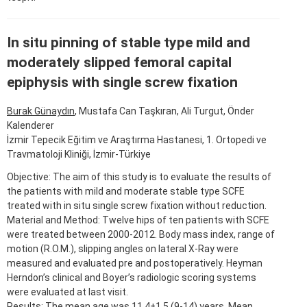
In situ pinning of stable type mild and
moderately slipped femoral capital
epiphysis with single screw fixation
Burak Günaydın
, Mustafa Can Taşkıran, Ali Turgut, Önder
Kalenderer
İzmir Tepecik Eğitim ve Araştırma Hastanesi, 1. Ortopedi ve
Travmatoloji Kliniği, İzmir-Türkiye
Objective: The aim of this study is to evaluate the results of
the patients with mild and moderate stable type SCFE
treated with in situ single screw fixation without reduction.
Material and Method: Twelve hips of ten patients with SCFE
were treated between 2000-2012. Body mass index, range of
motion (R.O.M.), slipping angles on lateral X-Ray were
measured and evaluated pre and postoperatively. Heyman
Herndon’s clinical and Boyer’s radiologic scoring systems
were evaluated at last visit.
Results: The mean age was 11.4±1.5 (9-14) years. Mean