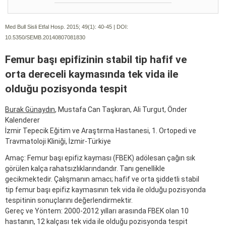
Med Bull Sisli Etfal Hosp. 2015; 49(1):
40-45 | DOI:
10.5350/SEMB.20140807081830
Femur başı epifizinin stabil tip hafif ve
orta dereceli kaymasında tek vida ile
olduğu pozisyonda tespit
Burak Günaydın
, Mustafa Can Taşkıran, Ali Turgut, Önder
Kalenderer
İzmir Tepecik Eğitim ve Araştırma Hastanesi, 1. Ortopedi ve
Travmatoloji Kliniği, İzmir-Türkiye
Amaç: Femur başı epifiz kayması (FBEK) adölesan çağın sık
görülen kalça rahatsızlıklarındandır. Tanı genellikle
gecikmektedir. Çalışmanın amacı; hafif ve orta şiddetli stabil
tip femur başı epifiz kaymasının tek vida ile olduğu pozisyonda
tespitinin sonuçlarını değerlendirmektir.
Gereç ve Yöntem: 2000-2012 yılları arasında FBEK olan 10
hastanın, 12 kalçası tek vida ile olduğu pozisyonda tespit