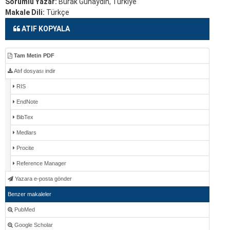
Sorumlu Yazar:
Burak Günaydın, Türkiye
Makale Dili:
Türkçe
ATIF KOPYALA
Tam Metin PDF
Atıf dosyası indir
RIS
EndNote
BibTex
Medlars
Procite
Reference Manager
Yazara e-posta gönder
Benzer makaleler
PubMed
Google Scholar