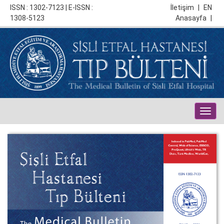
ISSN : 1302-7123 | E-ISSN :
İletişim
|
EN
1308-5123
Anasayfa
|
Togg
navig