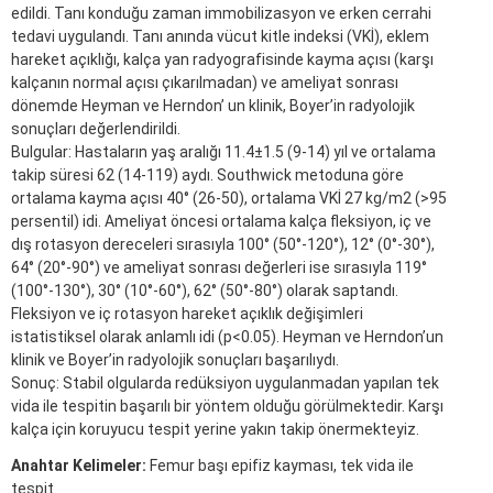
edildi. Tanı konduğu zaman immobilizasyon ve erken cerrahi
tedavi uygulandı. Tanı anında vücut kitle indeksi (VKİ), eklem
hareket açıklığı, kalça yan radyografisinde kayma açısı (karşı
kalçanın normal açısı çıkarılmadan) ve ameliyat sonrası
dönemde Heyman ve Herndon’ un klinik, Boyer’in radyolojik
sonuçları değerlendirildi.
Bulgular: Hastaların yaş aralığı 11.4±1.5 (9-14) yıl ve ortalama
takip süresi 62 (14-119) aydı. Southwick metoduna göre
ortalama kayma açısı 40° (26-50), ortalama VKİ 27 kg/m2 (>95
persentil) idi. Ameliyat öncesi ortalama kalça fleksiyon, iç ve
dış rotasyon dereceleri sırasıyla 100° (50°-120°), 12° (0°-30°),
64° (20°-90°) ve ameliyat sonrası değerleri ise sırasıyla 119°
(100°-130°), 30° (10°-60°), 62° (50°-80°) olarak saptandı.
Fleksiyon ve iç rotasyon hareket açıklık değişimleri
istatistiksel olarak anlamlı idi (p<0.05). Heyman ve Herndon’un
klinik ve Boyer’in radyolojik sonuçları başarılıydı.
Sonuç: Stabil olgularda redüksiyon uygulanmadan yapılan tek
vida ile tespitin başarılı bir yöntem olduğu görülmektedir. Karşı
kalça için koruyucu tespit yerine yakın takip önermekteyiz.
Anahtar Kelimeler:
Femur başı epifiz kayması, tek vida ile
tespit.