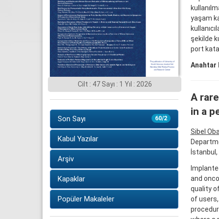
kullanılm
yaşam kal
kullanıcı
şekilde k
port kat
Anahtar 
Cilt : 47 Sayı : 1 Yıl : 2026
A rare
in a p
Son Sayı
60/2
Sibel Ob
Kabul Yazılar
Departme
İstanbul,
Arşiv
Implante
and oncol
Kapaklar
quality o
Popüler Makaleler
of users,
procedur