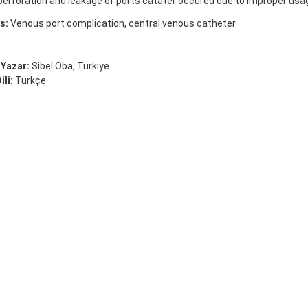
perforation and leakage of ports catater occured due to improper usa
s:
Venous port complication, central venous catheter
 Yazar:
Sibel Oba, Türkiye
ili:
Türkçe