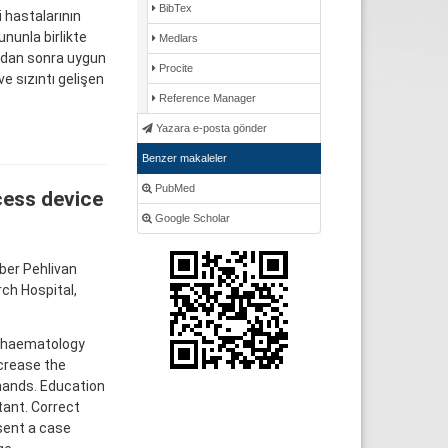
BibTex
i hastalarının
ununla birlikte
Medlars
dıkdan sonra uygun
Procite
e sızıntı gelişen
Reference Manager
Yazara e-posta gönder
Benzer makaleler
PubMed
cess device
Google Scholar
ber Pehlivan
ch Hospital,
c haematology
ncrease the
 hands. Education
tant. Correct
sent a case