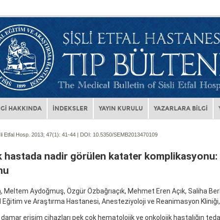
Gİ HAKKINDA
İNDEKSLER
YAYIN KURULU
YAZARLARA BİLGİ
li Etfal Hosp. 2013; 47(1):
41-44 | DOI:
10.5350/SEMB2013470109
 hastada nadir görülen katater komplikasyonu:
mu
a
, Meltem Aydoğmuş, Özgür Özbağrıaçık, Mehmet Eren Açık, Saliha Ber
al Eğitim ve Araştırma Hastanesi, Anesteziyoloji ve Reanimasyon Kliniği,
damar erişim cihazları pek çok hematolojik ve onkolojik hastalığın ted