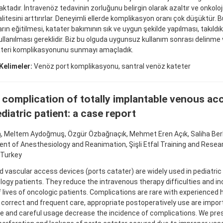
aktadır. İntravenöz tedavinin zorluğunu belirgin olarak azaltır ve onkoloj
itesini arttırırlar. Deneyimli ellerde komplikasyon oranı çok düşüktür. B
ların eğitilmesi, katater bakımının sık ve uygun şekilde yapılması, takıl
ullanılması gereklidir. Biz bu olguda uygunsuz kullanım sonrası delinme v
ateri komplikasyonunu sunmayı amaçladık.
Kelimeler:
Venöz port komplikasyonu, santral venöz kateter
 complication of totally implantable venous ac
ediatric patient: a case report
a
, Meltem Aydoğmuş, Özgür Özbağrıaçık, Mehmet Eren Açık, Saliha Ber
nt of Anesthesiology and Reanimation, Şişli Etfal Training and Resear
 Turkey
d vascular access devices (ports catater) are widely used in pediatri
ogy patients. They reduce the intravenous therapy difficulties and i
f lives of oncologic patients. Complications are rare with experienced
 correct and frequent care, appropriate postoperatively use are impor
e and careful usage decrease the incidence of complications. We pre