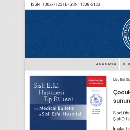
ISSN : 1302-7123 | E-ISSN : 1308-5123
ANA SAYFA
DER
Med Bull Sis
Çocuk
sunu
Sibel Ob
Şişli Etf
İmplante 