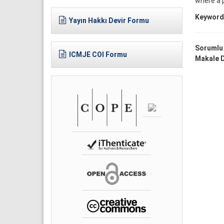
where a 
Keyword
Yayın Hakkı Devir Formu
Sorumlu
ICMJE COI Formu
Makale D