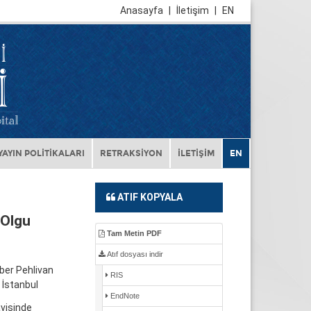
Anasayfa
|
İletişim
|
EN
YAYIN POLİTİKALARI
RETRAKSİYON
İLETİŞİM
EN
ATIF KOPYALA
 Olgu
Tam Metin PDF
Atıf dosyası indir
ber Pehlivan
RIS
 İstanbul
EndNote
avisinde