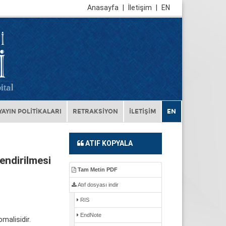
Anasayfa
|
İletişim
|
EN
YAYIN POLİTİKALARI
RETRAKSİYON
İLETİŞİM
EN
ATIF KOPYALA
endirilmesi
Tam Metin PDF
Atıf dosyası indir
RIS
EndNote
malisidir.