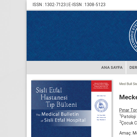
ISSN : 1302-7123 | E-ISSN : 1308-5123
ANA SAYFA
DER
Med Bull Sis
Meckel
Pınar To
1
Patoloji 
2
Çocuk Ce
Amaç: Mec