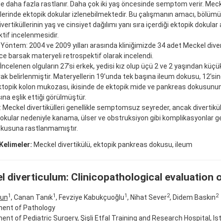
e daha fazla rastlanır. Daha çok iki yaş öncesinde semptom verir. Mec
llerinde ektopik dokular izlenebilmektedir. Bu çalışmanın amacı, bölüm
vertiküllerinin yaş ve cinsiyet dağılımı yanı sıra içerdiği ektopik dokular
tif incelenmesidir.
Yöntem: 2004 ve 2009 yılları arasında kliniğimizde 34 adet Meckel diver
nce barsak materyeli retrospektif olarak incelendi.
 İncelenen olguların 27’si erkek, yedisi kız olup üçü 2 ve 2 yaşından küçük
rak belirlenmiştir. Materyellerin 19’unda tek başına ileum dokusu, 12’si
ektopik kolon mukozası, ikisinde de ektopik mide ve pankreas dokusunu
a eşlik ettiği görülmüştür.
 Meckel divertikülleri genellikle semptomsuz seyreder, ancak divertikü
okular nedeniyle kanama, ülser ve obstruksiyon gibi komplikasyonlar geli
kusuna rastlanmamıştır.
Kelimeler:
Meckel divertikülü, ektopik pankreas dokusu, ileum
 diverticulum: Clinicopathological evaluation 
1
1
1
2
2
run
, Canan Tanık
, Fevziye Kabukçuoğlu
, Nihat Sever
, Didem Baskın
ent of Pathology
nt of Pediatric Surgery, Şişli Etfal Training and Research Hospital, Is