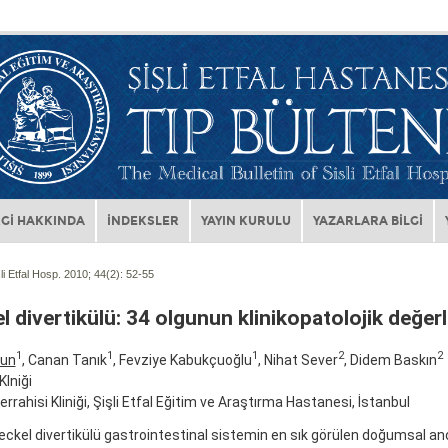
Gİ HAKKINDA
İNDEKSLER
YAYIN KURULU
YAZARLARA BİLGİ
li Etfal Hosp. 2010; 44(2):
52-55
 divertikülü: 34 olgunun klinikopatolojik değerl
1
1
1
2
2
run
, Canan Tanık
, Fevziye Kabukçuoğlu
, Nihat Sever
, Didem Baskın
Klniği
rrahisi Kliniği, Şişli Etfal Eğitim ve Araştırma Hastanesi, İstanbul
kel divertikülü gastrointestinal sistemin en sık görülen doğumsal ano