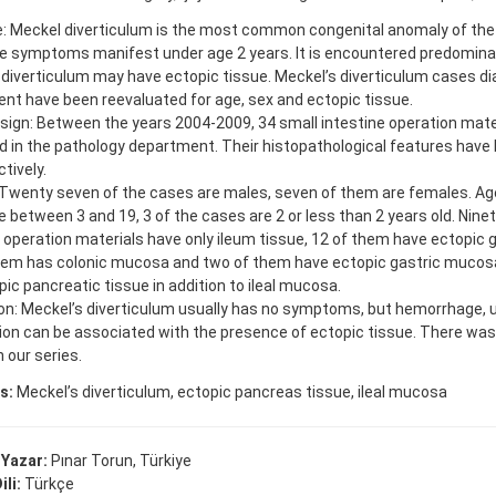
e: Meckel diverticulum is the most common congenital anomaly of the 
he symptoms manifest under age 2 years. It is encountered predominan
 diverticulum may have ectopic tissue. Meckel’s diverticulum cases di
nt have been reevaluated for age, sex and ectopic tissue.
sign: Between the years 2004-2009, 34 small intestine operation mate
d in the pathology department. Their histopathological features have
tively.
 Twenty seven of the cases are males, seven of them are females. Age
 between 3 and 19, 3 of the cases are 2 or less than 2 years old. Nine
 operation materials have only ileum tissue, 12 of them have ectopic
hem has colonic mucosa and two of them have ectopic gastric mucos
ic pancreatic tissue in addition to ileal mucosa.
on: Meckel’s diverticulum usually has no symptoms, but hemorrhage, 
ion can be associated with the presence of ectopic tissue. There was
 our series.
s:
Meckel’s diverticulum, ectopic pancreas tissue, ileal mucosa
 Yazar:
Pınar Torun, Türkiye
ili:
Türkçe