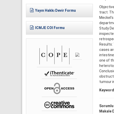
Objectiv
Yayın Hakkı Devir Formu
tract. T
Meckel’s
departme
ICMJE COI Formu
Study De
inspecte
retrospec
Results:
cases are
intestine
one of t
heterotop
Conclusi
obstruct
tumour in
Keyword
Sorumlu
Makale D