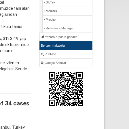
kel
BibTex
ümüzde tanı alan
Medlars
 açısından
Procite
tikülü tanısı
Reference Manager
Yazara e-posta gönder
, 31’i 3-19 yaş
nde ektopik mide,
Benzer makaleler
n ileum
PubMed
lde izlenen
Google Scholar
şebilir. Seride
of 34 cases
tanbul, Turkey