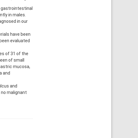
gastrointestinal
tly in males.
agnosed in our
rials have been
 been evaluated
s of 31 of the
teen of small
 gastric mucosa,
a and
ulcus and
 no malignant