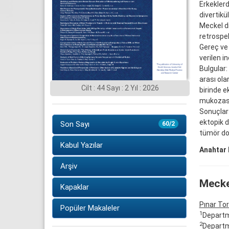
Erkeklerd
divertikü
Meckel di
retrospek
Gereç ve 
verilen i
Bulgular:
arası ola
Cilt : 44 Sayı : 2 Yıl : 2026
birinde 
mukozasın
Sonuçlar:
ektopik d
Son Sayı
60/2
tümör do
Kabul Yazılar
Anahtar 
Arşiv
Meckel
Kapaklar
Pınar To
Popüler Makaleler
1
Departm
2
Departme