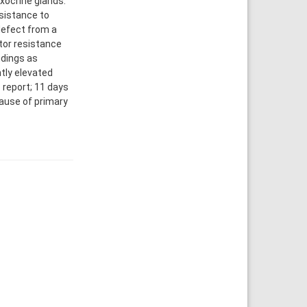
exocrine glands.
sistance to
defect from a
tor resistance
ndings as
tly elevated
 report; 11 days
cause of primary