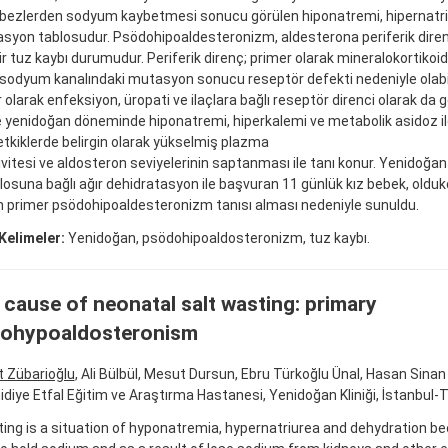
 bezlerden sodyum kaybetmesi sonucu görülen hiponatremi, hipernatri
asyon tablosudur. Psödohipoaldesteronizm, aldesterona periferik dir
ir tuz kaybı durumudur. Periferik direnç; primer olarak mineralokortikoi
 sodyum kanalındaki mutasyon sonucu reseptör defekti nedeniyle olabil
olarak enfeksiyon, üropati ve ilaçlara bağlı reseptör direnci olarak da gel
e yenidoğan döneminde hiponatremi, hiperkalemi ve metabolik asidoz il
etkiklerde belirgin olarak yükselmiş plazma
ivitesi ve aldosteron seviyelerinin saptanması ile tanı konur. Yenidoğ
losuna bağlı ağır dehidratasyon ile başvuran 11 günlük kız bebek, olduk
n primer psödohipoaldesteronizm tanısı alması nedeniyle sunuldu.
Kelimeler:
Yenidoğan, psödohipoaldosteronizm, tuz kaybı.
 cause of neonatal salt wasting: primary
ohypoaldosteronism
t Zübarioğlu
, Ali Bülbül, Mesut Dursun, Ebru Türkoğlu Ünal, Hasan Sinan
idiye Etfal Eğitim ve Araştırma Hastanesi, Yenidoğan Kliniği, İstanbul-T
ting is a situation of hyponatremia, hypernatriurea and dehydration b