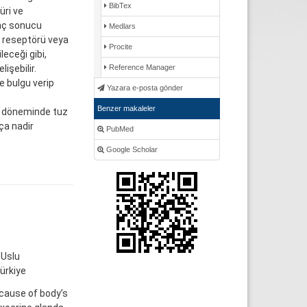
BibTex
üri ve
enç sonucu
Medlars
d reseptörü veya
Procite
eceği gibi,
işebilir.
Reference Manager
e bulgu verip
Yazara e-posta gönder
Benzer makaleler
an döneminde tuz
ça nadir
PubMed
Google Scholar
 Uslu
ürkiye
ecause of body’s