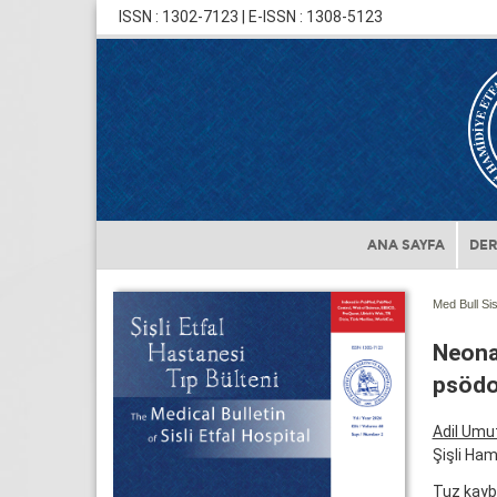
ISSN : 1302-7123 | E-ISSN : 1308-5123
ANA SAYFA
DER
Med Bull Sis
Neonat
psödo
Adil Umu
Şişli Ham
Tuz kayb