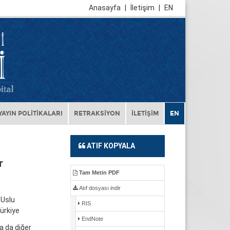
Anasayfa
|
İletişim
|
EN
YAYIN POLİTİKALARI
RETRAKSİYON
İLETİŞİM
EN
ATIF KOPYALA
r
Tam Metin PDF
Atıf dosyası indir
 Uslu
RIS
ürkiye
EndNote
a da diğer