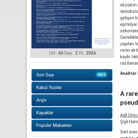
ekzokrin
dehidrat
gelişen b
epitelyal
sekonder 
Genellikl
yapılan t
renin akt
Cilt :
60
Sayı :
2
Yıl :
2026
kaybı tab
rastlana
Anahtar 
Son Sayı
60/2
Kabul Yazılar
A rare
Arşiv
pseud
Kapaklar
Adil Umu
Şişli Ham
Popüler Makaleler
Salt was