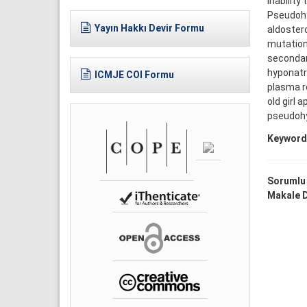
inability
Pseudohy
Yayın Hakkı Devir Formu
aldoster
mutation 
secondary
hyponatr
ICMJE COI Formu
plasma re
old girl
pseudohy
Keyword
Sorumlu
Makale D