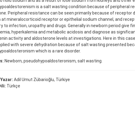
 to hold sodium and as a result of lose sodium from kidneys and other 
poaldestorenism is a salt wasting condition because of peripheral re
one. Peripheral resistance can be seen primarily because of receptor 
at mineralocorticoid receptor or epithelial sodium channel, and recep
 to infection, uropathy and drugs. Generally in newborn period give fi
emia, hyperkalemia and metabolic acidosis and diagnose as significan
nin activity and aldosterone levels at investigations. Here in this case
 applied with severe dehydration because of salt wasting presented be
poaldosteronism which is a rare disorder.
s:
Newborn, pseudohypoaldosteronism, salt wasting.
 Yazar:
Adil Umut Zübarioğlu, Türkiye
ili:
Türkçe