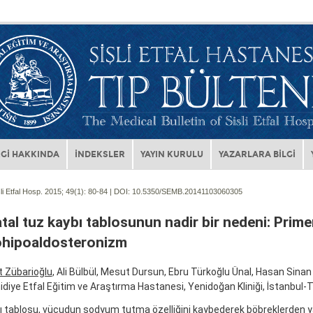
Gİ HAKKINDA
İNDEKSLER
YAYIN KURULU
YAZARLARA BİLGİ
li Etfal Hosp. 2015; 49(1):
80-84 | DOI:
10.5350/SEMB.20141103060305
al tuz kaybı tablosunun nadir bir nedeni: Prime
hipoaldosteronizm
t Zübarioğlu
, Ali Bülbül, Mesut Dursun, Ebru Türkoğlu Ünal, Hasan Sinan
idiye Etfal Eğitim ve Araştırma Hastanesi, Yenidoğan Kliniği, İstanbul-T
ı tablosu, vücudun sodyum tutma özelliğini kaybederek böbreklerden y