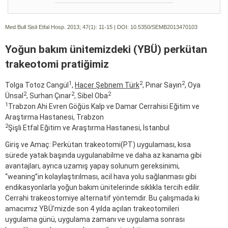
Med Bull Sisli Etfal Hosp. 2013; 47(1):
11-15 | DOI:
10.5350/SEMB2013470103
Yoğun bakım ünitemizdeki (YBÜ) perkütan
trakeotomi pratiğimiz
1
2
2
Tolga Totoz Cangül
,
Hacer Şebnem Türk
, Pınar Sayın
, Oya
2
2
2
Ünsal
, Surhan Çınar
, Sibel Oba
1
Trabzon Ahi Evren Göğüs Kalp ve Damar Cerrahisi Eğitim ve
Araştırma Hastanesi, Trabzon
2
Şişli Etfal Eğitim ve Araştırma Hastanesi, İstanbul
Giriş ve Amaç: Perkütan trakeotomi(PT) uygulaması, kısa
sürede yatak başında uygulanabilme ve daha az kanama gibi
avantajları, ayrıca uzamış yapay solunum gereksinimi,
“weaning”in kolaylaştırılması, acil hava yolu sağlanması gibi
endikasyonlarla yoğun bakım ünitelerinde sıklıkla tercih edilir.
Cerrahi trakeostomiye alternatif yöntemdir. Bu çalışmada ki
amacımız YBÜ’mizde son 4 yılda açılan trakeotomileri
uygulama günü, uygulama zamanı ve uygulama sonrası