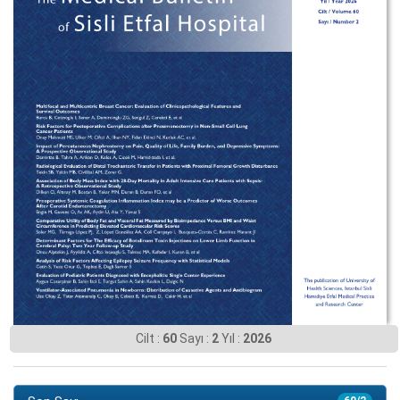
Cilt :
60
Sayı :
2
Yıl :
2026