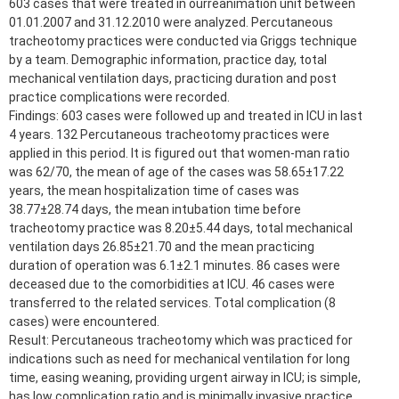
603 cases that were treated in ourreanimation unit between
01.01.2007 and 31.12.2010 were analyzed. Percutaneous
tracheotomy practices were conducted via Griggs technique
by a team. Demographic information, practice day, total
mechanical ventilation days, practicing duration and post
practice complications were recorded.
Findings: 603 cases were followed up and treated in ICU in last
4 years. 132 Percutaneous tracheotomy practices were
applied in this period. It is figured out that women-man ratio
was 62/70, the mean of age of the cases was 58.65±17.22
years, the mean hospitalization time of cases was
38.77±28.74 days, the mean intubation time before
tracheotomy practice was 8.20±5.44 days, total mechanical
ventilation days 26.85±21.70 and the mean practicing
duration of operation was 6.1±2.1 minutes. 86 cases were
deceased due to the comorbidities at ICU. 46 cases were
transferred to the related services. Total complication (8
cases) were encountered.
Result: Percutaneous tracheotomy which was practiced for
indications such as need for mechanical ventilation for long
time, easing weaning, providing urgent airway in ICU; is simple,
has low complication ratio and is minimally invasive practice.