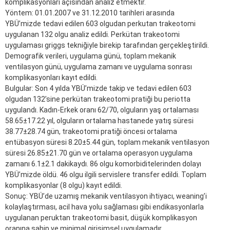
komplikasyonları açısından analiz etmektir.
Yöntem: 01.01.2007 ve 31.12.2010 tarihleri arasında
YBÜ’mizde tedavi edilen 603 olgudan perkutan trakeotomi
uygulanan 132 olgu analiz edildi. Perkütan trakeotomi
uygulaması griggs tekniğiyle birekip tarafından gerçekleştirildi.
Demografik verileri, uygulama günü, toplam mekanik
ventilasyon günü, uygulama zamanı ve uygulama sonrası
komplikasyonları kayıt edildi.
Bulgular: Son 4 yılda YBÜ’mizde takip ve tedavi edilen 603
olgudan 132’sine perkütan trakeotomi pratiği bu periotta
uygulandı. Kadın-Erkek oranı 62/70, olguların yaş ortalaması
58.65±17.22 yıl, olguların ortalama hastanede yatış süresi
38.77±28.74 gün, trakeotomi pratiği öncesi ortalama
entübasyon süresi 8.20±5.44 gün, toplam mekanik ventilasyon
süresi 26.85±21.70 gün ve ortalama operasyon uygulama
zamanı 6.1±2.1 dakikaydı. 86 olgu komorbiditelerinden dolayı
YBÜ’mizde öldü. 46 olgu ilgili servislere transfer edildi. Toplam
komplikasyonlar (8 olgu) kayıt edildi.
Sonuç: YBÜ’de uzamış mekanik ventilasyon ihtiyacı, weaning’i
kolaylaştırması, acil hava yolu sağlaması gibi endikasyonlarla
uygulanan peruktan trakeotomi basit, düşük komplikasyon
oranına sahip ve minimal girişimsel uygulamadır.