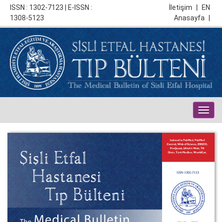
ISSN : 1302-7123 | E-ISSN :
İletişim
|
EN
1308-5123
Anasayfa
|
Togg
navig