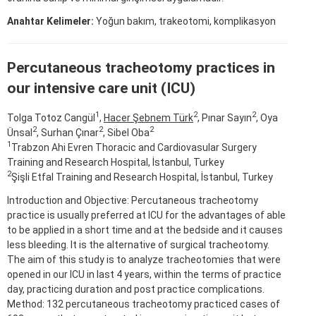
Anahtar Kelimeler:
Yoğun bakım, trakeotomi, komplikasyon
Percutaneous tracheotomy practices in
our intensive care unit (ICU)
1
2
2
Tolga Totoz Cangül
,
Hacer Şebnem Türk
, Pınar Sayın
, Oya
2
2
2
Ünsal
, Surhan Çınar
, Sibel Oba
1
Trabzon Ahi Evren Thoracic and Cardiovasular Surgery
Training and Research Hospital, İstanbul, Turkey
2
Şişli Etfal Training and Research Hospital, İstanbul, Turkey
Introduction and Objective: Percutaneous tracheotomy
practice is usually preferred at ICU for the advantages of able
to be applied in a short time and at the bedside and it causes
less bleeding. It is the alternative of surgical tracheotomy.
The aim of this study is to analyze tracheotomies that were
opened in our ICU in last 4 years, within the terms of practice
day, practicing duration and post practice complications.
Method: 132 percutaneous tracheotomy practiced cases of