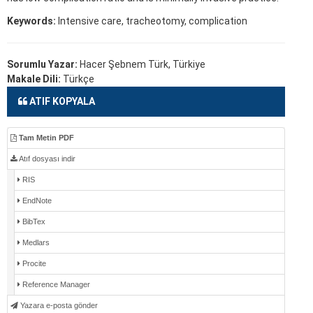
Keywords:
Intensive care, tracheotomy, complication
Sorumlu Yazar:
Hacer Şebnem Türk, Türkiye
Makale Dili:
Türkçe
ATIF KOPYALA
Tam Metin PDF
Atıf dosyası indir
RIS
EndNote
BibTex
Medlars
Procite
Reference Manager
Yazara e-posta gönder