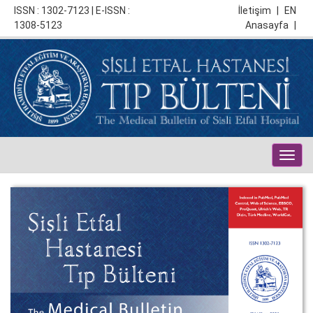
ISSN : 1302-7123 | E-ISSN :
İletişim
|
EN
1308-5123
Anasayfa
|
Togg
navig