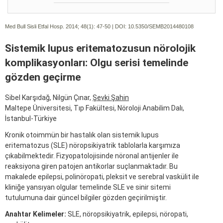
Med Bull Sisli Etfal Hosp. 2014; 48(1):
47-50 | DOI:
10.5350/SEMB2014480108
Sistemik lupus eritematozusun nörolojik
komplikasyonları: Olgu serisi temelinde
gözden geçirme
Sibel Karşıdağ, Nilgün Çınar,
Şevki Şahin
Maltepe Üniversitesi, Tıp Fakültesi, Nöroloji Anabilim Dalı,
İstanbul-Türkiye
Kronik otoimmün bir hastalık olan sistemik lupus
eritematozus (SLE) nöropsikiyatrik tablolarla karşımıza
çıkabilmektedir. Fizyopatolojisinde nöronal antijenler ile
reaksiyona giren patojen antikorlar suçlanmaktadır. Bu
makalede epilepsi, polinöropati, pleksit ve serebral vaskülit ile
kliniğe yansıyan olgular temelinde SLE ve sinir sitemi
tutulumuna dair güncel bilgiler gözden geçirilmiştir.
Anahtar Kelimeler:
SLE, nöropsikiyatrik, epilepsi, nöropati,