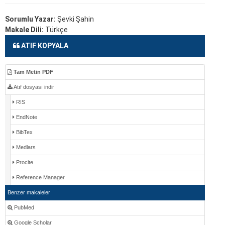
Sorumlu Yazar:
Şevki Şahin
Makale Dili:
Türkçe
ATIF KOPYALA
Tam Metin PDF
Atıf dosyası indir
RIS
EndNote
BibTex
Medlars
Procite
Reference Manager
Benzer makaleler
PubMed
Google Scholar