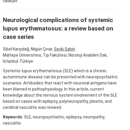
vaskülit.
Neurological complications of systemic
lupus erythematosus: a review based on
case series
Sibel Karşıdağ, Nilgün Çınar,
Şevki Şahin
Maltepe Üniversitesi, Tıp Fakültesi, Nöroloji Anabilim Dalı,
İstanbul-Türkiye
Systemic lupus erythematosus (SLE) which is a chronic
autoimmune disease can be presented with neuropsychiatric
scenarios. Antibodies that react with neuronal antigens have
been blamed in pathophysiology. In this article, current
knowledge about the nervous system involvement of the SLE
based on cases with epilepsy, polyneuropathy, plexitis, and
cerebral vasculitis was reviwed.
Keywords:
SLE, neuropsychiatric, epilepsy, neuropathy,
vasculitis.