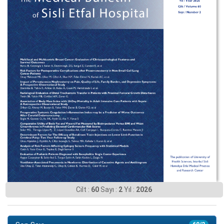
Cilt :
60
Sayı :
2
Yıl :
2026