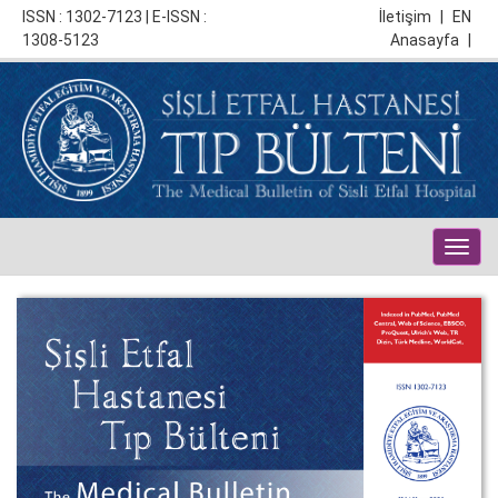
ISSN : 1302-7123 | E-ISSN :
İletişim
|
EN
1308-5123
Anasayfa
|
Togg
navig