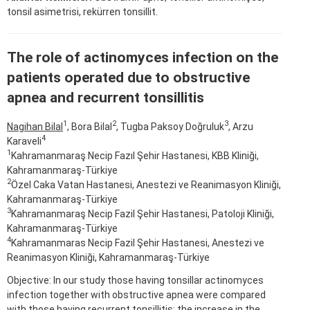
tonsil asimetrisi, rekürren tonsillit.
The role of actinomyces infection on the
patients operated due to obstructive
apnea and recurrent tonsillitis
1
2
3
Nagihan Bilal
, Bora Bilal
, Tugba Paksoy Doğruluk
, Arzu
4
Karaveli
1
Kahramanmaraş Necip Fazıl Şehir Hastanesi, KBB Kliniği,
Kahramanmaraş-Türkiye
2
Özel Caka Vatan Hastanesi, Anestezi ve Reanimasyon Kliniği,
Kahramanmaraş-Türkiye
3
Kahramanmaraş Necip Fazil Şehir Hastanesi, Patoloji Kliniği,
Kahramanmaraş-Türkiye
4
Kahramanmaras Necip Fazil Şehir Hastanesi, Anestezi ve
Reanimasyon Kliniği, Kahramanmaraş-Türkiye
Objective: In our study those having tonsillar actinomyces
infection together with obstructive apnea were compared
with those having recurrent tonsillitis; the increase in the