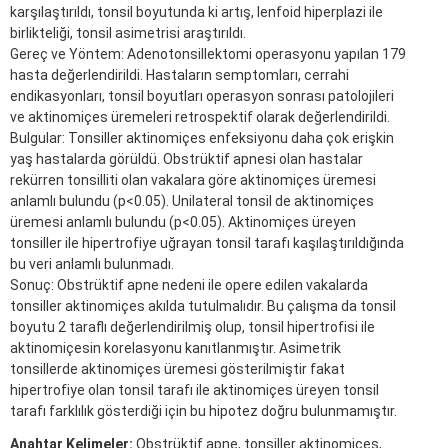
karşılaştırıldı, tonsil boyutunda ki artış, lenfoid hiperplazi ile
birlikteliği, tonsil asimetrisi araştırıldı.
Gereç ve Yöntem: Adenotonsillektomi operasyonu yapılan 179
hasta değerlendirildi. Hastaların semptomları, cerrahi
endikasyonları, tonsil boyutları operasyon sonrası patolojileri
ve aktinomiçes üremeleri retrospektif olarak değerlendirildi.
Bulgular: Tonsiller aktinomiçes enfeksiyonu daha çok erişkin
yaş hastalarda görüldü. Obstrüktif apnesi olan hastalar
rekürren tonsilliti olan vakalara göre aktinomiçes üremesi
anlamlı bulundu (p<0.05). Unilateral tonsil de aktinomiçes
üremesi anlamlı bulundu (p<0.05). Aktinomiçes üreyen
tonsiller ile hipertrofiye uğrayan tonsil tarafı kaşılaştırıldığında
bu veri anlamlı bulunmadı.
Sonuç: Obstrüktif apne nedeni ile opere edilen vakalarda
tonsiller aktinomiçes akılda tutulmalıdır. Bu çalışma da tonsil
boyutu 2 taraflı değerlendirilmiş olup, tonsil hipertrofisi ile
aktinomiçesin korelasyonu kanıtlanmıştır. Asimetrik
tonsillerde aktinomiçes üremesi gösterilmiştir fakat
hipertrofiye olan tonsil tarafı ile aktinomiçes üreyen tonsil
tarafı farklılık gösterdiği için bu hipotez doğru bulunmamıştır.
Anahtar Kelimeler:
Obstrüktif apne, tonsiller aktinomiçes,