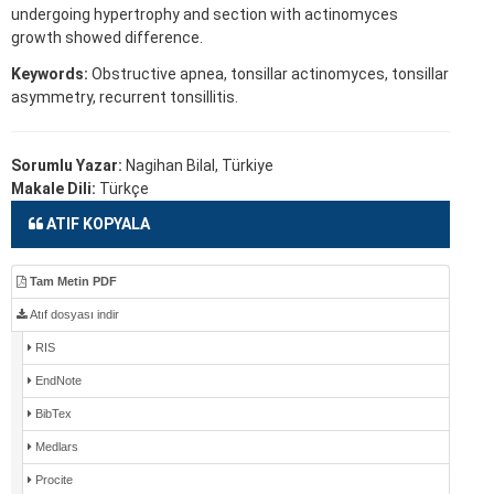
undergoing hypertrophy and section with actinomyces
growth showed difference.
Keywords:
Obstructive apnea, tonsillar actinomyces, tonsillar
asymmetry, recurrent tonsillitis.
Sorumlu Yazar:
Nagihan Bilal, Türkiye
Makale Dili:
Türkçe
ATIF KOPYALA
Tam Metin PDF
Atıf dosyası indir
RIS
EndNote
BibTex
Medlars
Procite