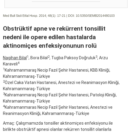
Med Bull Sisli Etfal Hosp. 2014; 48(1):
17-21 | DOI:
10.5350/SEMB2014480103
Obstrüktif apne ve rekürrent tonsillit
nedeni ile opere edilen hastalarda
aktinomiçes enfeksiyonunun rolü
1
2
3
Nagihan Bilal
, Bora Bilal
, Tugba Paksoy Doğruluk
, Arzu
4
Karaveli
1
Kahramanmaraş Necip Fazıl Şehir Hastanesi, KBB Kliniği,
Kahramanmaraş-Türkiye
2
Özel Caka Vatan Hastanesi, Anestezi ve Reanimasyon Kliniği,
Kahramanmaraş-Türkiye
3
Kahramanmaraş Necip Fazil Şehir Hastanesi, Patoloji Kliniği,
Kahramanmaraş-Türkiye
4
Kahramanmaras Necip Fazil Şehir Hastanesi, Anestezi ve
Reanimasyon Kliniği, Kahramanmaraş-Türkiye
Amaç: Çalışmamızda tonsiller aktinomiçes enfeksiyonu ile
birlikte obstrüktif apnesi olanlar rekürren tonsillit olanlarla