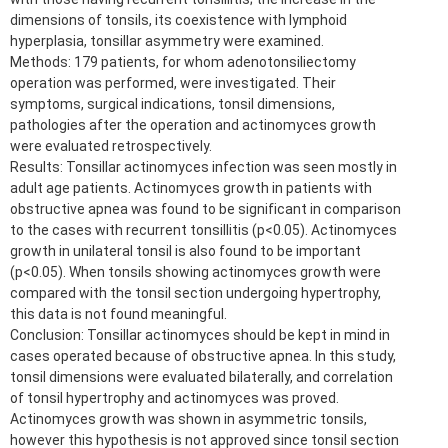
dimensions of tonsils, its coexistence with lymphoid
hyperplasia, tonsillar asymmetry were examined.
Methods: 179 patients, for whom adenotonsiliectomy
operation was performed, were investigated. Their
symptoms, surgical indications, tonsil dimensions,
pathologies after the operation and actinomyces growth
were evaluated retrospectively.
Results: Tonsillar actinomyces infection was seen mostly in
adult age patients. Actinomyces growth in patients with
obstructive apnea was found to be significant in comparison
to the cases with recurrent tonsillitis (p<0.05). Actinomyces
growth in unilateral tonsil is also found to be important
(p<0.05). When tonsils showing actinomyces growth were
compared with the tonsil section undergoing hypertrophy,
this data is not found meaningful.
Conclusion: Tonsillar actinomyces should be kept in mind in
cases operated because of obstructive apnea. In this study,
tonsil dimensions were evaluated bilaterally, and correlation
of tonsil hypertrophy and actinomyces was proved.
Actinomyces growth was shown in asymmetric tonsils,
however this hypothesis is not approved since tonsil section