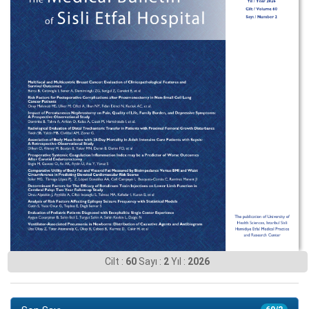
Cilt :
60
Sayı :
2
Yıl :
2026