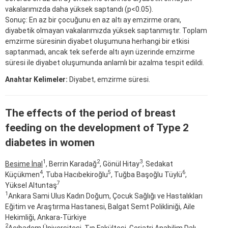
vakalarımızda daha yüksek saptandı (p<0.05).
Sonuç: En az bir çocuğunu en az altı ay emzirme oranı,
diyabetik olmayan vakalarımızda yüksek saptanmıştır. Toplam
emzirme süresinin diyabet oluşumuna herhangi bir etkisi
saptanmadı, ancak tek seferde altı ayın üzerinde emzirme
süresi ile diyabet oluşumunda anlamlı bir azalma tespit edildi.
Anahtar Kelimeler:
Diyabet, emzirme süresi.
The effects of the period of breast
feeding on the development of Type 2
diabetes in women
1
2
3
Besime İnal
, Berrin Karadağ
, Gönül Hitay
, Sedakat
4
5
6
Küçükmen
, Tuba Hacıbekiroğlu
, Tuğba Başoğlu Tüylü
,
7
Yüksel Altuntaş
1
Ankara Sami Ulus Kadın Doğum, Çocuk Sağlığı ve Hastalıkları
Eğitim ve Araştırma Hastanesi, Balgat Semt Polikliniği, Aile
Hekimliği, Ankara-Türkiye
2
Acıbadem Üniversitesi, Tıp Fakültesi, Geriatri Anabilim Dalı,