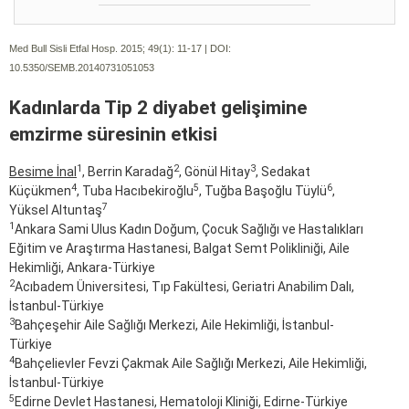
Med Bull Sisli Etfal Hosp. 2015; 49(1):
11-17 | DOI:
10.5350/SEMB.20140731051053
Kadınlarda Tip 2 diyabet gelişimine
emzirme süresinin etkisi
1
2
3
Besime İnal
, Berrin Karadağ
, Gönül Hitay
, Sedakat
4
5
6
Küçükmen
, Tuba Hacıbekiroğlu
, Tuğba Başoğlu Tüylü
,
7
Yüksel Altuntaş
1
Ankara Sami Ulus Kadın Doğum, Çocuk Sağlığı ve Hastalıkları
Eğitim ve Araştırma Hastanesi, Balgat Semt Polikliniği, Aile
Hekimliği, Ankara-Türkiye
2
Acıbadem Üniversitesi, Tıp Fakültesi, Geriatri Anabilim Dalı,
İstanbul-Türkiye
3
Bahçeşehir Aile Sağlığı Merkezi, Aile Hekimliği, İstanbul-
Türkiye
4
Bahçelievler Fevzi Çakmak Aile Sağlığı Merkezi, Aile Hekimliği,
İstanbul-Türkiye
5
Edirne Devlet Hastanesi, Hematoloji Kliniği, Edirne-Türkiye