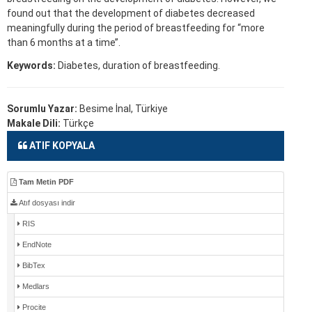
found out that the development of diabetes decreased
meaningfully during the period of breastfeeding for “more
than 6 months at a time’’.
Keywords:
Diabetes, duration of breastfeeding.
Sorumlu Yazar:
Besime İnal, Türkiye
Makale Dili:
Türkçe
ATIF KOPYALA
Tam Metin PDF
Atıf dosyası indir
RIS
EndNote
BibTex
Medlars
Procite