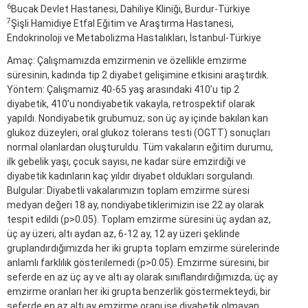
6
Bucak Devlet Hastanesi, Dahiliye Kliniği, Burdur-Türkiye
7
Şişli Hamidiye Etfal Eğitim ve Araştırma Hastanesi,
Endokrinoloji ve Metabolizma Hastalıkları, İstanbul-Türkiye
Amaç: Çalışmamızda emzirmenin ve özellikle emzirme
süresinin, kadında tip 2 diyabet gelişimine etkisini araştırdık.
Yöntem: Çalışmamız 40-65 yaş arasındaki 410’u tip 2
diyabetik, 410’u nondiyabetik vakayla, retrospektif olarak
yapıldı. Nondiyabetik grubumuz; son üç ay içinde bakılan kan
glukoz düzeyleri, oral glukoz tolerans testi (OGTT) sonuçları
normal olanlardan oluşturuldu. Tüm vakaların eğitim durumu,
ilk gebelik yaşı, çocuk sayısı, ne kadar süre emzirdiği ve
diyabetik kadınların kaç yıldır diyabet oldukları sorgulandı.
Bulgular: Diyabetli vakalarımızın toplam emzirme süresi
medyan değeri 18 ay, nondiyabetiklerimizin ise 22 ay olarak
tespit edildi (p>0.05). Toplam emzirme süresini üç aydan az,
üç ay üzeri, altı aydan az, 6-12 ay, 12 ay üzeri şeklinde
gruplandırdığımızda her iki grupta toplam emzirme sürelerinde
anlamlı farklılık gösterilemedi (p>0.05). Emzirme süresini, bir
seferde en az üç ay ve altı ay olarak sınıflandırdığımızda; üç ay
emzirme oranları her iki grupta benzerlik göstermekteydi, bir
seferde en az altı ay emzirme oranı ise diyabetik olmayan