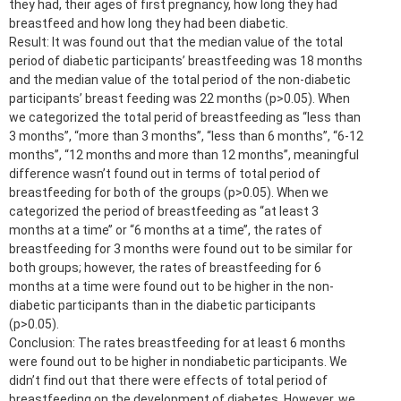
they had, their ages of first pregnancy, how long they had
breastfeed and how long they had been diabetic.
Result: It was found out that the median value of the total
period of diabetic participants’ breastfeeding was 18 months
and the median value of the total period of the non-diabetic
participants’ breast feeding was 22 months (p>0.05). When
we categorized the total perid of breastfeeding as “less than
3 months’’, “more than 3 months’’, “less than 6 months’’, “6-12
months’’, “12 months and more than 12 months’’, meaningful
difference wasn’t found out in terms of total period of
breastfeeding for both of the groups (p>0.05). When we
categorized the period of breastfeeding as “at least 3
months at a time’’ or “6 months at a time’’, the rates of
breastfeeding for 3 months were found out to be similar for
both groups; however, the rates of breastfeeding for 6
months at a time were found out to be higher in the non-
diabetic participants than in the diabetic participants
(p>0.05).
Conclusion: The rates breastfeeding for at least 6 months
were found out to be higher in nondiabetic participants. We
didn’t find out that there were effects of total period of
breastfeeding on the development of diabetes. However, we