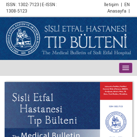
ISSN : 1302-7123 | E-ISSN :
İletişim
|
EN
1308-5123
Anasayfa
|
Togg
navig