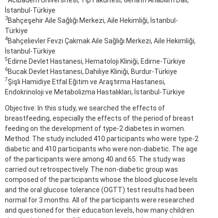
İstanbul-Türkiye
3
Bahçeşehir Aile Sağlığı Merkezi, Aile Hekimliği, İstanbul-
Türkiye
4
Bahçelievler Fevzi Çakmak Aile Sağlığı Merkezi, Aile Hekimliği,
İstanbul-Türkiye
5
Edirne Devlet Hastanesi, Hematoloji Kliniği, Edirne-Türkiye
6
Bucak Devlet Hastanesi, Dahiliye Kliniği, Burdur-Türkiye
7
Şişli Hamidiye Etfal Eğitim ve Araştırma Hastanesi,
Endokrinoloji ve Metabolizma Hastalıkları, İstanbul-Türkiye
Objective: In this study, we searched the effects of
breastfeeding, especially the effects of the period of breast
feeding on the development of type-2 diabetes in women.
Method: The study included 410 participants who were type-2
diabetic and 410 participants who were non-diabetic. The age
of the participants were among 40 and 65. The study was
carried out retrospectively. The non-diabetic group was
composed of the participants whose the blood glucose levels
and the oral glucose tolerance (OGTT) test results had been
normal for 3 months. All of the participants were researched
and questioned for their education levels, how many children