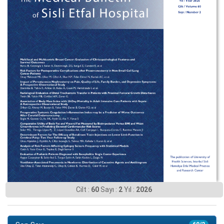
Cilt :
60
Sayı :
2
Yıl :
2026